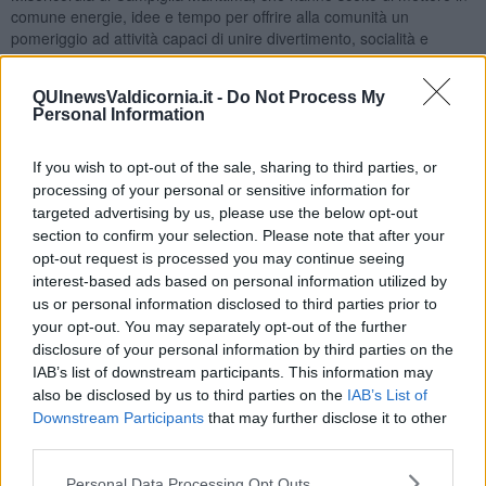
comune energie, idee e tempo per offrire alla comunità un
pomeriggio ad attività capaci di unire divertimento, socialità e
sensibilizzazione. Il programma prevede una grande varietà di
appuntamenti pensati per tutte le età, anche come riconoscimento
QUInewsValdicornia.it -
Do Not Process My
concreto dell’impegno quotidiano dei volontari, autentici punti di
Personal Information
riferimento per il territorio, che con presenza costante, capacità di
intercettare bisogni e fragilità e lavoro silenzioso rappresentano un
presidio fondamentale per la coesione sociale della comunità.
If you wish to opt-out of the sale, sharing to third parties, or
processing of your personal or sensitive information for
targeted advertising by us, please use the below opt-out
section to confirm your selection. Please note that after your
opt-out request is processed you may continue seeing
Per l’Amministrazione comunale sostenere questa iniziativa
interest-based ads based on personal information utilized by
significa valorizzare una rete che ogni giorno contribuisce a
us or personal information disclosed to third parties prior to
rendere la comunità più unita, solidale e inclusiva, ma anche
your opt-out. You may separately opt-out of the further
ribadire il valore del volontariato come forma alta di cittadinanza
disclosure of your personal information by third parties on the
attiva, poiché il tempo donato agli altri è una delle espressioni più
autentiche del senso di appartenenza e della volontà di costruire
IAB’s list of downstream participants. This information may
una comunità presente e coesa.
also be disclosed by us to third parties on the
IAB’s List of
Downstream Participants
that may further disclose it to other
“Volontariato sociale in festa – ha spiegato l’assessora alle Politiche
third parties.
Sociali Silvia Benedettini – sarà molto più di un evento, ma
l’occasione per riconoscere pubblicamente l’impegno di chi ogni
Personal Data Processing Opt Outs