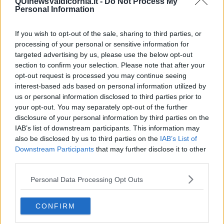
QUInewsValdicornia.it -
Do Not Process My
Personal Information
If you wish to opt-out of the sale, sharing to third parties, or
processing of your personal or sensitive information for
targeted advertising by us, please use the below opt-out
section to confirm your selection. Please note that after your
Le cascate di Iguazù - foto Blue Lama
Nel 2020, in piena pandemia di Covid-19, le cascate di Iguazù
opt-out request is processed you may continue seeing
affrontarono un periodo di
impressionante siccità
: il flusso del
interest-based ads based on personal information utilized by
fiume Paranà diminuì da 1.500 metri cubi d'acqua al secondo a
us or personal information disclosed to third parties prior to
meno di 300. La quasi totalità dei salti d'acqua si prosciugò. Le
your opt-out. You may separately opt-out of the further
autorità del Parco nazionale dichiararono che si trattava di un
disclosure of your personal information by third parties on the
fenomeno ciclico
che si ripeteva ogni 10-15 anni ma che non era
IAB’s list of downstream participants. This information may
mai stata registrata una siccità così
estrema
.
also be disclosed by us to third parties on the
IAB’s List of
Downstream Participants
that may further disclose it to other
Nei mesi successivi l'emergenza lentamente rientrò, il fiume
third parties.
ricominciò a ingrossarsi e recuperò la portata usuale. Nel 2023 si è
però verificato il fenomeno opposto: la portata del Paranà è
Personal Data Processing Opt Outs
aumentata fino a
superare di 16 volte
il livello consueto e l'acqua
arrivò addirittura a
sommergere
, per qualche settimana, le
passerelle per i visitatori.
CONFIRM