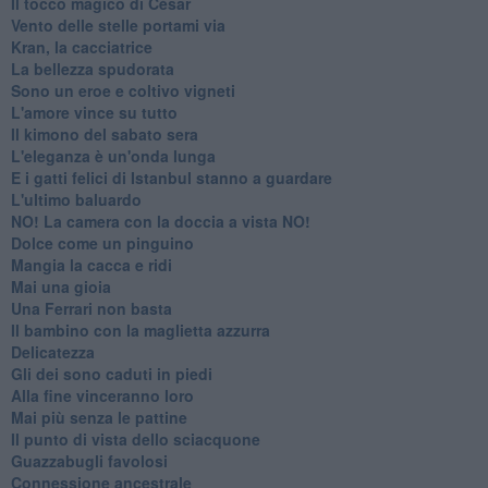
Il tocco magico di César
Vento delle stelle portami via
Kran, la cacciatrice
La bellezza spudorata
Sono un eroe e coltivo vigneti
L'amore vince su tutto
Il kimono del sabato sera
L'eleganza è un'onda lunga
E i gatti felici di Istanbul stanno a guardare
L'ultimo baluardo
NO! La camera con la doccia a vista NO!
Dolce come un pinguino
Mangia la cacca e ridi
Mai una gioia
Una Ferrari non basta
Il bambino con la maglietta azzurra
Delicatezza
Gli dei sono caduti in piedi
Alla fine vinceranno loro
Mai più senza le pattine
Il punto di vista dello sciacquone
Guazzabugli favolosi
Connessione ancestrale