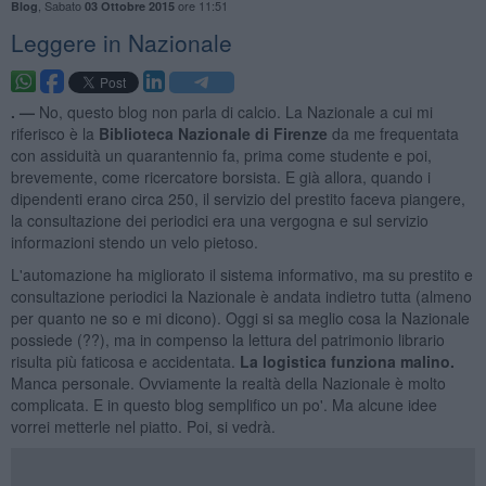
,
Sabato
ore 11:51
Blog
03 Ottobre 2015
​Leggere in Nazionale
. —
No, questo blog non parla di calcio. La Nazionale a cui mi
riferisco è la
Biblioteca Nazionale di Firenze
da me frequentata
con assiduità un quarantennio fa, prima come studente e poi,
brevemente, come ricercatore borsista. E già allora, quando i
dipendenti erano circa 250, il servizio del prestito faceva piangere,
la consultazione dei periodici era una vergogna e sul servizio
informazioni stendo un velo pietoso.
L'automazione ha migliorato il sistema informativo, ma su prestito e
consultazione periodici la Nazionale è andata indietro tutta (almeno
per quanto ne so e mi dicono). Oggi si sa meglio cosa la Nazionale
possiede (??), ma in compenso la lettura del patrimonio librario
risulta più faticosa e accidentata.
La logistica funziona malino.
Manca personale. Ovviamente la realtà della Nazionale è molto
complicata. E in questo blog semplifico un po'. Ma alcune idee
vorrei metterle nel piatto. Poi, si vedrà.