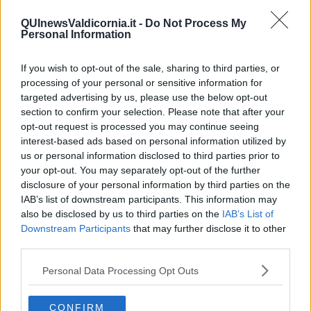
dipendenti di un'azienda privata con buone capacità professionali.
Perché la Nazionale, che alla fin fine non è altro che un grande
QUInewsValdicornia.it -
Do Not Process My
magazzino pieno di oggetti molto simili tra di loro, se sarà affidata
Personal Information
ad un'azienda privata potrà definire e forse centrare obiettivi chiari,
limitati e ben definiti, ovvero: ricevere libri e riviste, catalogarli
If you wish to opt-out of the sale, sharing to third parties, or
celermente, facilitarne prestito e consultazione.
Tutto qui.
processing of your personal or sensitive information for
3) Naturalmente una scelta di questo tipo solleverebbe un bel po' di
targeted advertising by us, please use the below opt-out
polemiche. Ma per cambiare la macchina statale prima di tutto
section to confirm your selection. Please note that after your
occorre forza politica (cioè capacità di cambiare e resistere alle
opt-out request is processed you may continue seeing
polemiche dei conservatori). E presto vedremo se questo governo
interest-based ads based on personal information utilized by
ne ha e se saprà mettere in campo atti innovativi (modello
us or personal information disclosed to third parties prior to
Marchionne
per intenderci). Sui musei statali si sta muovendo.
your opt-out. You may separately opt-out of the further
L'auspicio è che si passi anche alle biblioteche. Se questo accadrà,
disclosure of your personal information by third parties on the
l'altra cosa importante è che le imprese culturali accettino la sfida,
IAB’s list of downstream participants. This information may
perché spesso anche i privati preferiscono misurarsi con appalti
also be disclosed by us to third parties on the
IAB’s List of
facili, dove si gioca sui ribassi e sulle buone relazioni tra imprese,
Downstream Participants
that may further disclose it to other
più che sulle capacità organizzative e sull'innovazione dei servizi,
third parties.
che sono conquiste difficili e faticose da ottenere. Perché,
diciamocelo, spendere meno e far funzionare meglio un servizio,
Personal Data Processing Opt Outs
equivale a far schizzare in alto la produttività del lavoro, ovvero far
lavorare di più e meglio i dipendenti. Ma una cosa è dirlo. Un'altra è
realizzarlo.
CONFIRM