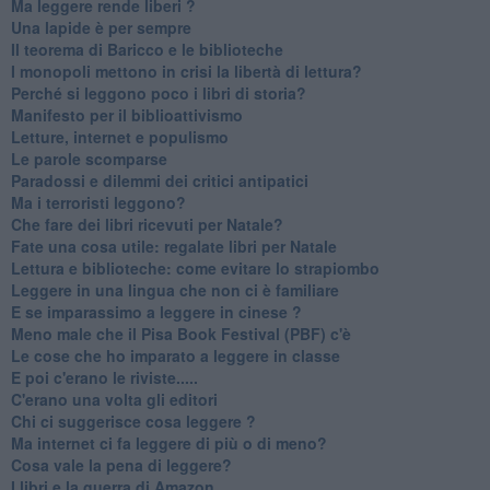
Ma leggere rende liberi ?
​Una lapide è per sempre
Il teorema di Baricco e le biblioteche
I monopoli mettono in crisi la libertà di lettura?
​Perché si leggono poco i libri di storia?
​Manifesto per il biblioattivismo
Letture, internet e populismo
​Le parole scomparse
​Paradossi e dilemmi dei critici antipatici
Ma i terroristi leggono?
​Che fare dei libri ricevuti per Natale?
​Fate una cosa utile: regalate libri per Natale
​Lettura e biblioteche: come evitare lo strapiombo
Leggere in una lingua che non ci è familiare
​E se imparassimo a leggere in cinese ?
​Meno male che il Pisa Book Festival (PBF) c'è
​Le cose che ho imparato a leggere in classe
​E poi c'erano le riviste.....
​C'erano una volta gli editori
​Chi ci suggerisce cosa leggere ?
​Ma internet ci fa leggere di più o di meno?
​Cosa vale la pena di leggere?
I libri e la guerra di Amazon