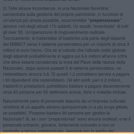
2) Tolte alcune incombenze, in una Nazionale fiorentina
concentrata sulla gestione del proprio patrimonio, in funzione di
un'utenza più ampia possibile, occorrerebbe
“prepensionare”
almeno 140 degli attuali 170 addetti. Un esodo “incentivato” di tutti
gli over 55. Un'operazione di ringiovanimento radicale.
Tecnicamente: si tratterebbe di trasferire una parte degli stipendi
del MIBACT verso il sistema pensionistico per un importo di circa 3
milioni di euro l'anno. Ora se si calcola che l'attuale costo globale
degli stipendi probabilmente si aggira sui 6,6 milioni all'anno (cifra
che deve essere considerata la linea del Piave delle risorse della
Nazionale), dopo averne passati 3 al sistema pensionistico, ne
resterebbero ancora 3,6. Di questi 1,2 potrebbero servire a pagare
i 30 dipendenti che resterebbero. Gli altri soldi, pari a 2 milioni,
trasferiti in prestazioni, potrebbero bastare a pagare decentemente
circa 60 persone per 52 settimane annue, ferie e malattie incluse.
Naturalmente parlo di personale assunto da un'impresa culturale
vincitrice di un appalto almeno quinquennale (o a più lunga gittata,
se possibile). Possono bastare 90 persone per gestire la
Nazionale? Si, se i non “prepensionati” sono ancora motivati; e se il
personale entrante, giovane, fortemente coinvolto e con un
contratto a tempo indeterminato, lavorerà con lo spirito dei