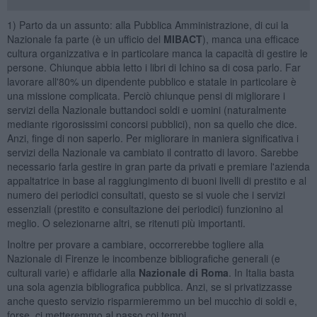
1) Parto da un assunto: alla Pubblica Amministrazione, di cui la
Nazionale fa parte (è un ufficio del
MIBACT
), manca una efficace
cultura organizzativa e in particolare manca la capacità di gestire le
persone. Chiunque abbia letto i libri di Ichino sa di cosa parlo. Far
lavorare all'80% un dipendente pubblico e statale in particolare è
una missione complicata. Perciò chiunque pensi di migliorare i
servizi della Nazionale buttandoci soldi e uomini (naturalmente
mediante rigorosissimi concorsi pubblici), non sa quello che dice.
Anzi, finge di non saperlo. Per migliorare in maniera significativa i
servizi della Nazionale va cambiato il contratto di lavoro. Sarebbe
necessario farla gestire in gran parte da privati e premiare l'azienda
appaltatrice in base al raggiungimento di buoni livelli di prestito e al
numero dei periodici consultati, questo se si vuole che i servizi
essenziali (prestito e consultazione dei periodici) funzionino al
meglio. O selezionarne altri, se ritenuti più importanti.
Inoltre per provare a cambiare, occorrerebbe togliere alla
Nazionale di Firenze le incombenze bibliografiche generali (e
culturali varie) e affidarle alla
Nazionale di Roma
. In Italia basta
una sola agenzia bibliografica pubblica. Anzi, se si privatizzasse
anche questo servizio risparmieremmo un bel mucchio di soldi e,
forse, ci metteremmo al passo coi tempi.