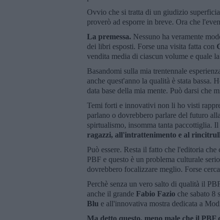
Ovvio che si tratta di un giudizio superfic
proverò ad esporre in breve. Ora che l'even
La premessa.
Nessuno ha veramente modo di
dei libri esposti. Forse una visita fatta con
vendita media di ciascun volume e quale la 
Basandomi sulla mia trentennale esperienza 
anche quest'anno la qualità è stata bassa. H
data base della mia mente. Può darsi che mi
Temi forti e innovativi non li ho visti rapp
parlano o dovrebbero parlare del futuro all
spirtualismo, insomma tanta paccottiglia. Il
ragazzi, all'intrattenimento e al rincitru
Può essere. Resta il fatto che l'editoria che
PBF e questo è un problema culturale serio
dovrebbero focalizzare meglio. Forse cerca
Perchè senza un vero salto di qualità il P
anche il grande
Fabio Fazio
che sabato 8 s
Blu
e all'innovativa mostra dedicata a Mod
Ma detto questo, meno male che il PBF 