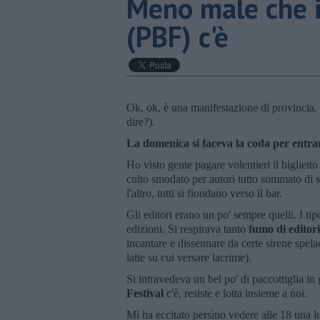
​Meno male che i
(PBF) c'è
Ok, ok, è una manifestazione di provincia. I
dire?).
La domenica si faceva la coda per entrar
Ho visto gente pagare volentieri il bigliett
culto smodato per autori tutto sommato di 
l'altro, tutti si fiondano verso il bar.
Gli editori erano un po' sempre quelli. I ti
edizioni. Si respirava tanto
fumo di editor
incantare e dissennare da certe sirene spela
latte su cui versare lacrime).
Si intravedeva un bel po' di paccottiglia i
Festival
c'è, resiste e lotta insieme a noi.
Mi ha eccitato persino vedere alle 18 una lu