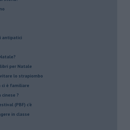
smo
o
i antipatici
r Natale?
libri per Natale
evitare lo strapiombo
 ci è familiare
n cinese ?
stival (PBF) c'è
ggere in classe