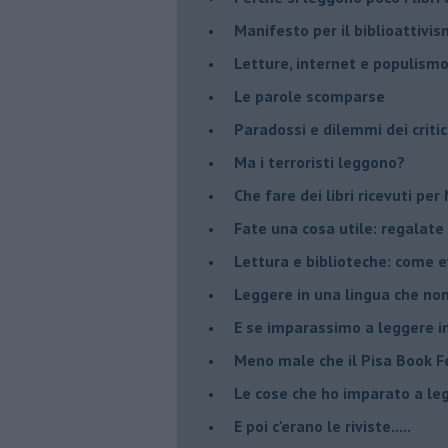
​Manifesto per il biblioattivi
Letture, internet e populism
​Le parole scomparse
​Paradossi e dilemmi dei critic
Ma i terroristi leggono?
​Che fare dei libri ricevuti pe
​Fate una cosa utile: regalate 
​Lettura e biblioteche: come 
Leggere in una lingua che non
​E se imparassimo a leggere i
​Meno male che il Pisa Book Fe
​Le cose che ho imparato a le
​E poi c'erano le riviste.....