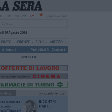
26°
32°
:
PIOMBINO
QuiNews.net
rdì
07 Agosto 2026
PRATO
FIRENZE
SIENA
AREZZO
Animali
Pubblicità
Contatti
SUVERETO
ui Blog
di Riccardo Ferrucci
INCONTRI
ucca la mostra
D'ARTE
Marcello
selli “Dialoghi