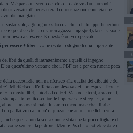
udato. M'è parso un segno del cielo. Lo sforzo d'una umanità
 l'obolo versato all'ingresso era la dimostrazione concreta che
, avrebbe mangiato.
C
 sostanziale, agli organizzatori e a chi ha fatto appello perfino
istere (poi dice che la crisi non aguzza l'ingegno!), la sensazione
ni non riesca a crescere. E questo è un vero peccato.
i per essere + liberi
, come recita lo slogan di una importante
A
ei libri da quelli di intrattenimento a quelli di ingegno
 E' su quest'ultimo versante che il PBF era e per ora rimane poca
ella paccottiglia non mi riferisco alla qualità dei dibattiti e dei
re). Mi riferisco all'offerta complessiva dei libri esposti. Perchè
ttono in mostra libri, autori ed editori. Ma anche temi, argomenti,
lo strampalato politico-culturale imperversa e si replica, anno
i, allora siamo messi male. Insomma meno male che i libri ci
d un palliativo o a un po' di prozac che ad una medicina vera.
e, anche quest'anno la sensazione è stata che
la paccottiglia e il
 fatta come sempre da padrone. Mentre Pisa ha o potrebbe dare di