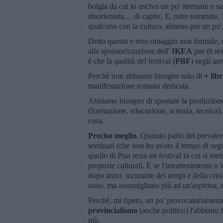
bolgia da cui io uscivo un po' stremato e s
disorientata.... di capire. E, tutto sommato,
qualcuno con la cultura, almeno per un po'
Detto questo e reso omaggio non formale, ma
alla sponsorizzazione dell'
IKEA
pur di res
è che la qualità del festival (
PBF
) negli an
Perchè non abbiamo bisogno solo di
+ libr
manifestazione romana dedicata.
Abbiamo bisogno di spostare la produzione d
(formazione, educazione, scienza, tecnica).
cosa.
Preciso meglio.
Quando parlo del prevalere d
seminari (che non ho avuto il tempo di segui
quello di Pisa resta un festival in cui si me
proposte culturali. E se l'intrattenimento o 
dopo anno, incurante dei tempi e della cris
sono, ma assomigliano più ad un'aspirina, a
Perchè, mi ripeto, un po' provocatoriament
provincialismo
(anche politico) l'abbiano
più.