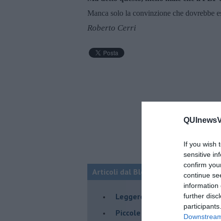
Manca solo la convinzione che dovrebbe es
Roberto Cerri
QUInewsVa
If you wish 
sensitive in
confirm you
Articoli dal Blog “Leggere” di Robert
continue se
information 
​Leggere in Nazionale
further disc
participants
​Piccole biblioteche spariscon
Downstream 