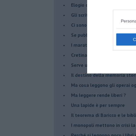
​Elogio della nanoeditoria
Gli scrittori e i sabotatori
Persona
Ci sono libri che fanno paura
Se pubblicassimo e leggessimo
I maratoneti della lettura
Cretinate in vendita, responsab
Serve un software per segnala
​Il destino della memoria sto
Ma cosa leggono gli operai o
Ma leggere rende liberi ?
​Una lapide è per sempre
Il teorema di Baricco e le bib
I monopoli mettono in crisi la
​Perché si leggono poco i libri 