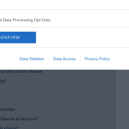
l Data Processing Opt Outs
 solo libri bilingui?
CONFIRM
ili anche i librai
Data Deletion
Data Access
Privacy Policy
re i testi stupidi
rica del nostro Paese
ggi?
lioteche
 libertà di lettura?
di storia?