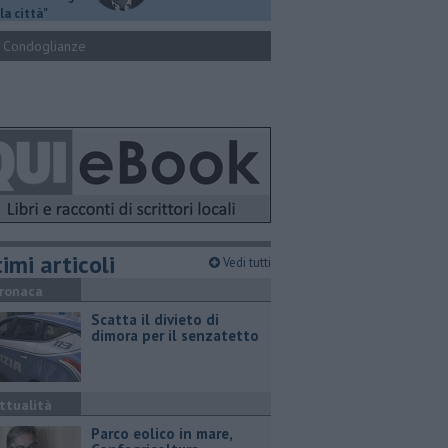
la città"
Condoglianze
imi articoli
Vedi tutti
ronaca
Scatta il divieto di
dimora per il senzatetto
ttualità
Parco eolico in mare,