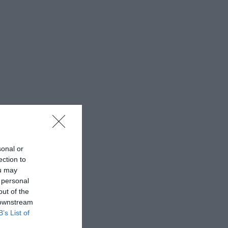
sonal or
ection to
ou may
 personal
out of the
 downstream
B’s List of