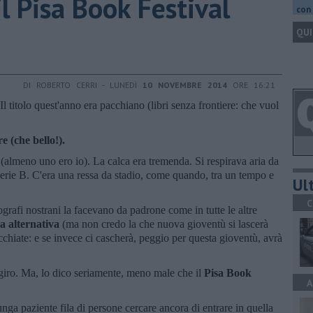
l Pisa Book Festival
con 
QUI
DI ROBERTO CERRI - LUNEDÌ
10 NOVEMBRE 2014
ORE 16:21
l titolo quest'anno era pacchiano (libri senza frontiere: che vuol
e (che bello!).
o (almeno uno ero io). La calca era tremenda. Si respirava aria da
serie B. C'era una ressa da stadio, come quando, tra un tempo e
Ult
C
pografi nostrani la facevano da padrone come in tutte le altre
ia alternativa
(ma non credo la che nuova gioventù si lascerà
cchiate: e se invece ci cascherà, peggio per questa gioventù, avrà
n giro. Ma, lo dico seriamente, meno male che il
Pisa Book
A
nga paziente fila di persone cercare ancora di entrare in quella