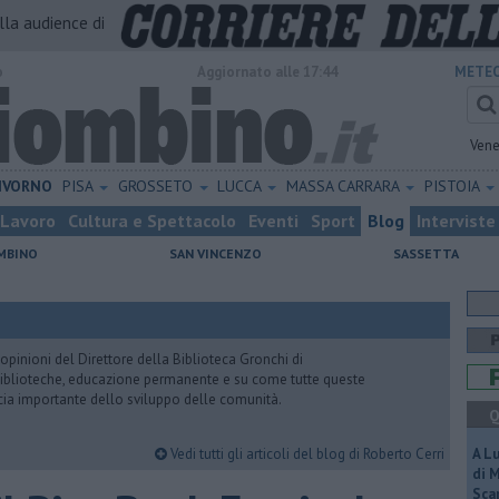
alla audience di
o
Aggiornato alle 17:44
METEO
Vene
IVORNO
PISA
GROSSETO
LUCCA
MASSA CARRARA
PISTOIA
Lavoro
Cultura e Spettacolo
Eventi
Sport
Blog
Interviste
MBINO
SAN VINCENZO
SASSETTA
pinioni del Direttore della Biblioteca Gronchi di
, biblioteche, educazione permanente e su come tutte queste
cia importante dello sviluppo delle comunità.
Q
Vedi tutti gli articoli del blog di Roberto Cerri
A L
di 
Scar