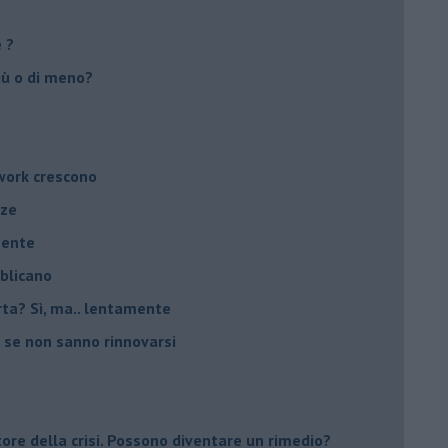
e ?
più o di meno?
twork crescono
nze
mente
bblicano
carta? Sì, ma.. lentamente
 se non sanno rinnovarsi
tore della crisi. Possono diventare un rimedio?