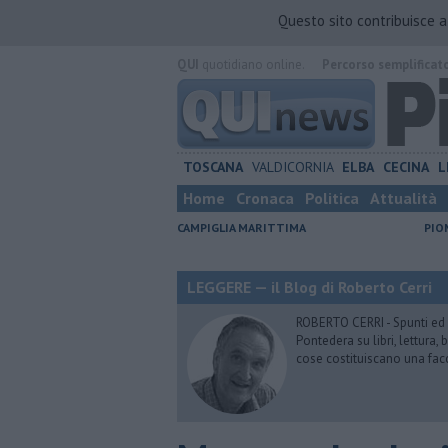
Questo sito contribuisce 
QUI
quotidiano online.
Percorso semplificat
TOSCANA
VALDICORNIA
ELBA
CECINA
L
Home
Cronaca
Politica
Attualità
CAMPIGLIA MARITTIMA
PIO
LEGGERE — il Blog di Roberto Cerri
ROBERTO CERRI - Spunti ed o
Pontedera su libri, lettura
cose costituiscano una fac