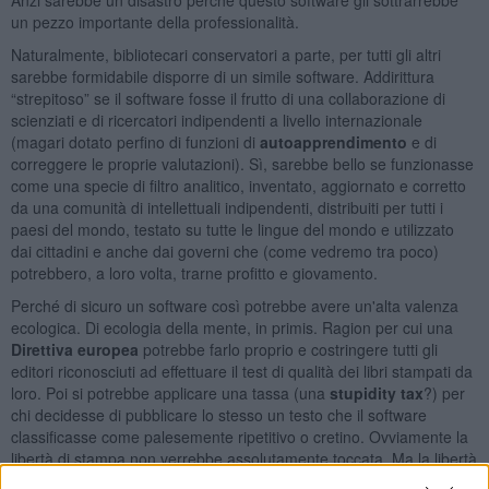
un pezzo importante della professionalità.
Naturalmente, bibliotecari conservatori a parte, per tutti gli altri
sarebbe formidabile disporre di un simile software. Addirittura
“strepitoso” se il software fosse il frutto di una collaborazione di
scienziati e di ricercatori indipendenti a livello internazionale
(magari dotato perfino di funzioni di
autoapprendimento
e di
correggere le proprie valutazioni). Sì, sarebbe bello se funzionasse
come una specie di filtro analitico, inventato, aggiornato e corretto
da una comunità di intellettuali indipendenti, distribuiti per tutti i
paesi del mondo, testato su tutte le lingue del mondo e utilizzato
dai cittadini e anche dai governi che (come vedremo tra poco)
potrebbero, a loro volta, trarne profitto e giovamento.
Perché di sicuro un software così potrebbe avere un'alta valenza
ecologica. Di ecologia della mente, in primis. Ragion per cui una
Direttiva europea
potrebbe farlo proprio e costringere tutti gli
editori riconosciuti ad effettuare il test di qualità dei libri stampati da
loro. Poi si potrebbe applicare una tassa (una
stupidity tax
?) per
chi decidesse di pubblicare lo stesso un testo che il software
classificasse come palesemente ripetitivo o cretino. Ovviamente la
libertà di stampa non verrebbe assolutamente toccata. Ma la libertà
di stampare stupidaggini, soprattutto su carta, andrebbe fortemente