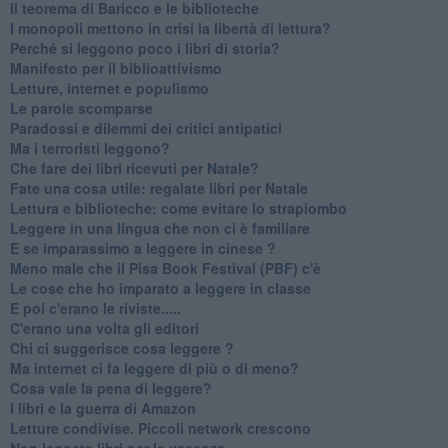
Il teorema di Baricco e le biblioteche
I monopoli mettono in crisi la libertà di lettura?
​Perché si leggono poco i libri di storia?
​Manifesto per il biblioattivismo
Letture, internet e populismo
​Le parole scomparse
​Paradossi e dilemmi dei critici antipatici
Ma i terroristi leggono?
​Che fare dei libri ricevuti per Natale?
​Fate una cosa utile: regalate libri per Natale
​Lettura e biblioteche: come evitare lo strapiombo
Leggere in una lingua che non ci è familiare
​E se imparassimo a leggere in cinese ?
​Meno male che il Pisa Book Festival (PBF) c'è
​Le cose che ho imparato a leggere in classe
​E poi c'erano le riviste.....
​C'erano una volta gli editori
​Chi ci suggerisce cosa leggere ?
​Ma internet ci fa leggere di più o di meno?
​Cosa vale la pena di leggere?
I libri e la guerra di Amazon
​Letture condivise. Piccoli network crescono
​Non leggete libri per le vacanze