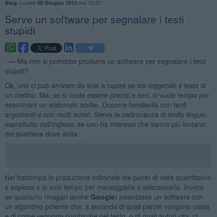
,
Lunedì
ore 12:37
Blog
08 Giugno 2015
Serve un software per segnalare i testi
stupidi
. —
Ma non si potrebbe produrre un software per segnalare i testi
stupidi?
Ok, uno ci può arrivare da solo a capire se sta leggendo il testo di
un cretino. Ma, se si vuole essere precisi e seri, ci vuole tempo per
esaminare un elaborato scritto. Occorre familiarità con tanti
argomenti e con molti autori. Serve la padronanza di molte lingue,
soprattutto dell'inglese, se uno ha interessi che vanno più lontano
del quartiere dove abita.
Nel frattempo la produzione editoriale dal punto di vista quantitativo
è esplosa e ci vuol tempo per maneggiarla e selezionarla. Invece
se qualcuno (magari anche
Google
) inventasse un software con
un algoritmo potente che, a seconda di quali parole vengono usate
e di come vengono combinate nel testo, o di quali autori cita, ci