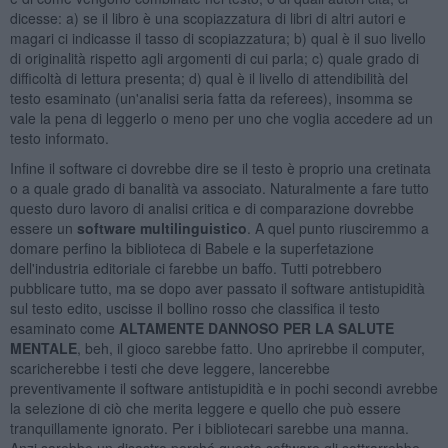
dicesse: a) se il libro è una scopiazzatura di libri di altri autori e
magari ci indicasse il tasso di scopiazzatura; b) qual è il suo livello
di originalità rispetto agli argomenti di cui parla; c) quale grado di
difficoltà di lettura presenta; d) qual è il livello di attendibilità del
testo esaminato (un'analisi seria fatta da referees), insomma se
vale la pena di leggerlo o meno per uno che voglia accedere ad un
testo informato.
Infine il software ci dovrebbe dire se il testo è proprio una cretinata
o a quale grado di banalità va associato. Naturalmente a fare tutto
questo duro lavoro di analisi critica e di comparazione dovrebbe
essere un
software multilinguistico
. A quel punto riusciremmo a
domare perfino la biblioteca di Babele e la superfetazione
dell'industria editoriale ci farebbe un baffo. Tutti potrebbero
pubblicare tutto, ma se dopo aver passato il software antistupidità
sul testo edito, uscisse il bollino rosso che classifica il testo
esaminato come
ALTAMENTE DANNOSO PER LA SALUTE
MENTALE
, beh, il gioco sarebbe fatto. Uno aprirebbe il computer,
scaricherebbe i testi che deve leggere, lancerebbe
preventivamente il software antistupidità e in pochi secondi avrebbe
la selezione di ciò che merita leggere e quello che può essere
tranquillamente ignorato. Per i bibliotecari sarebbe una manna.
Anzi sarebbe un disastro perché questo software gli sottrarrebbe