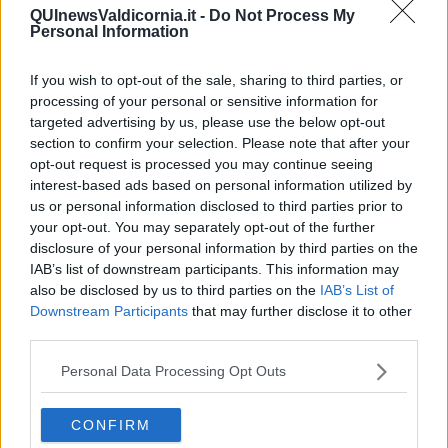
scoraggiata. Ciò si potrebbe ragionevolmente ottenere tassando i
QUInewsValdicornia.it -
Do Not Process My
testi cretini. Così l'uso del software abbinato ad una tassazione
Personal Information
sulla stupidità potrebbe da una parte far diminuire il consumo di
carta ed avere un impatto ecologico sul pianeta; dall'altro questa
If you wish to opt-out of the sale, sharing to third parties, or
tassazione costituirebbe una forte entrata per le casse pubbliche
processing of your personal or sensitive information for
che potrebbero destinare questa risorsa a finanziare progetti
targeted advertising by us, please use the below opt-out
culturali di qualità. Il che sembrerebbe una contraddizione del
section to confirm your selection. Please note that after your
proverbio che non si può cavare il sangue dalle rape perché invece
opt-out request is processed you may continue seeing
ricaveremmo soldi proprio dalla stupidità.
interest-based ads based on personal information utilized by
Se poi applicassimo una soluzione del genere a giornali e riviste
us or personal information disclosed to third parties prior to
(su carta ed elettronici, siti web inclusi) o provocheremmo la
your opt-out. You may separately opt-out of the further
chiusura di tanti giornali e riviste
“pallonari”
oppure applicando
disclosure of your personal information by third parties on the
anche tasse minime per ogni articolo “idiota” che continuasse ad
IAB’s list of downstream participants. This information may
essere pubblicato, avremmo risolto il problema della finanze
also be disclosed by us to third parties on the
IAB’s List of
pubbliche. Insomma se tassassimo l'idiozia della carta stampata
Downstream Participants
that may further disclose it to other
(libro, rivista o giornale che sia) nessuno Stato, nemmeno quello
third parties.
greco, sarebbe più povero. Avremmo inventato un nuovo tipo di
petrolio e sicuramente i pozzi di questo stato sarebbero inesauribili.
Personal Data Processing Opt Outs
Ma dovremmo applicare il software “antistupidità” anche ai romanzi
e ai testi autopubblicati dai singoli autori?
CONFIRM
Certo che Sì.