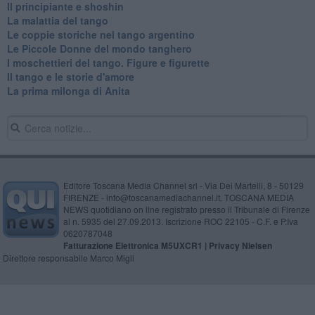
Il principiante e shoshin
La malattia del tango
Le coppie storiche nel tango argentino
​Le Piccole Donne del mondo tanghero
I moschettieri del tango. Figure e figurette
Il tango e le storie d'amore
​La prima milonga di Anita
Editore Toscana Media Channel srl - Via Dei Martelli, 8 - 50129
FIRENZE - info@toscanamediachannel.it. TOSCANA MEDIA
NEWS quotidiano on line registrato presso il Tribunale di Firenze
al n. 5935 del 27.09.2013. Iscrizione ROC 22105 - C.F. e P.Iva
0620787048
Fatturazione Elettronica M5UXCR1 |
Privacy Nielsen
Direttore responsabile Marco Migli
Powered by
Aperion.it