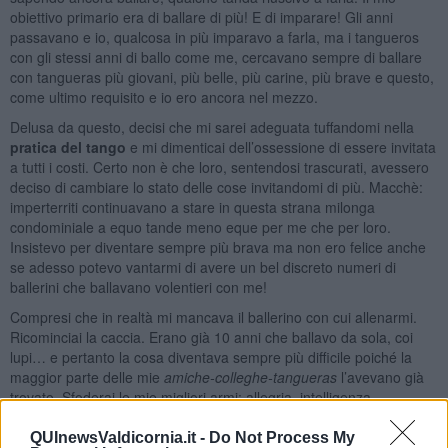
obiettivo primario era di ballare di più! E di imparare! Gli anni
passavano e io, qualcosa in più imparavo a farla, ma i tangueros
con gli stessi anni di ballo come me, cercavano sempre di ballare
con tangueras più giovani, più belle, più carine, più brave e questo,
come ultimo requisito e io ero ancora nel mezzo.
Delusa da questo, decisi che mi sarei adeguata tuffandomi nella
pratica del tango
e mi dimenticai dell’ossessione di essere invitata
a tutti i costi. Certo non è che loro, sentendosi trascurati, avessero
deciso di cambiare lo stato delle cose invitandomi di più. Macchè:
imperterriti continuavano a stare in questa strana milonga
condominiale a equo tande meno eque per me che per loro.
Insistevo per diventare sempre più brava ma non ero felice anche
se adesso potevo vantarmi di avere un bel discreto numeri di
ballerini che ballavano volentieri con me!
Compresi che in realtà mi mancava il ballerino con cui allenarmi.
Ricominciai la caccia. Erano già 10 anni che ballavo da sola, coi
lupi… e pertanto la cosa diventava sempre più difficile poiché la
maggior parte delle mie
amiche-colleghe-tangueras
l’avevano già
trovato. Sfoderai le mie migliori armi: allegria, intelligenza,
comprensione, sfacciataggine nel chiedere direttamente e pure le
mie forme fisiche. Nel tango mi dicevo, deve per forza esistere,
un-
QUInewsValdicornia.it -
Do Not Process My