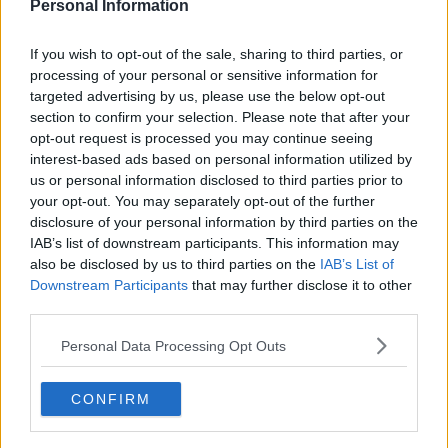
Personal Information
uomo-tanguero-che-si-voglia-allenare-con-te
.
Cominciai ad avere ammiratori e assensi da parte di tanti
If you wish to opt-out of the sale, sharing to third parties, or
tangueros
ma nessuno di loro aveva serie intenzione di allenarsi
processing of your personal or sensitive information for
con me solo nel tango. Per allenami dovevo dare qualcosa in
targeted advertising by us, please use the below opt-out
cambio! A quel punto decisi che non sarei scesa a compromessi!
Avrei continuato a fare come fino ad ora e semmai un tanguero
section to confirm your selection. Please note that after your
avesse desiderato allenarsi con me avrebbe dovuto chiedermelo
opt-out request is processed you may continue seeing
senza altri secondi fini. Al momento il
tanguero-che-balla-con-me
interest-based ads based on personal information utilized by
non ce l’ho! Pace all’anima sua!
us or personal information disclosed to third parties prior to
your opt-out. You may separately opt-out of the further
Maria Caruso
disclosure of your personal information by third parties on the
IAB’s list of downstream participants. This information may
also be disclosed by us to third parties on the
IAB’s List of
Downstream Participants
that may further disclose it to other
third parties.
Se vuoi leggere le notizie principali della Toscana iscriviti alla
Personal Data Processing Opt Outs
Newsletter QUInews - ToscanaMedia.
Arriva gratis tutti i giorni
alle 20:00 direttamente nella tua casella di posta.
CONFIRM
Basta cliccare
QUI
Ti potrebbe interessare anche: