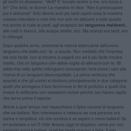
gli occhi mi dicessero: “Vedi? E’ toccato anche a me, ora tocca a
te!” Che dolci, le donne! La maestra mi dice: “Non ti preoccupare
poi ti abituerai!” Solo diversi anni più tardi capirò cosa la maestra
volesse intendere e cioè che non solo mi abituerò a tutto questo
ma anche al male ai piedi, agli strapazzi dei
tangueros maldestri,
alle notti in bianco, alle scarpe strette, ecc. Ma oramai era tardi, ero
in milonga!
Dopo qualche anno, cominciai la ricerca estenuante dell’
uomo-
tanguero-che-balla-con- te- a-scuola
. Non crediate che l’impresa
sia così facile: non si trovano a pagarli oro ed è più facile trovare
marito, che un
tanguero-che-abbia-voglia-di-allenarsi-con-te
. Mi
addentrai nello spirito milonguero annusando l’aria come i cani alla
ricerca di un tanguero biocompatibile. La prima certezza che
acquisii è che gli uomini si dividono principalmente in due categorie:
quelli che annegano il loro ferormone in litri di profumo e quelli che
invece lo soffocano con esalazioni nocive perché non hanno capito
che serve prima il sapone.
Ahimè a quel tempo non rispecchiavo il tipico canone di t
anguera-
che-sa-ballare
. Non interessava a nessuno se una persona era
carina e simpatica: ciò che contava è se sapevi o meno ballare! Se
eri scosciata o no! E l’età! Ancora oggi mi stupisco, come pur non
sapendo ancora ballare, qualche tanda riuscivo a farla. Il mio