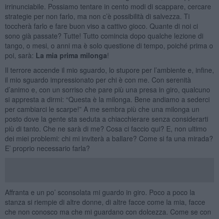
irrinunciabile. Possiamo tentare in cento modi di scappare, cercare
strategie per non farlo, ma non c’è possibilità di salvezza. Ti
toccherà farlo e fare buon viso a cattivo gioco. Quante di noi ci
sono già passate? Tutte! Tutto comincia dopo qualche lezione di
tango, o mesi, o anni ma è solo questione di tempo, poiché prima o
poi, sarà:
La mia prima milonga
!
Il terrore accende il mio sguardo, lo stupore per l’ambiente e, infine,
il mio sguardo impressionato per chi è con me. Con serenità
d’animo e, con un sorriso che pare più una presa in giro, qualcuno
si appresta a dirmi: “Questa è la milonga. Bene andiamo a sederci
per cambiarci le scarpe!” A me sembra più che una milonga un
posto dove la gente sta seduta a chiacchierare senza considerarti
più di tanto. Che ne sarà di me? Cosa ci faccio qui? E, non ultimo
dei miei problemi: chi mi inviterà a ballare? Come si fa una mirada?
E’ proprio necessario farla?
Affranta e un po’ sconsolata mi guardo in giro. Poco a poco la
stanza si riempie di altre donne, di altre facce come la mia, facce
che non conosco ma che mi guardano con dolcezza. Come se con