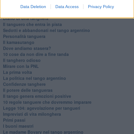
Data Deletion
Data Access
Privacy Policy
Articoli dal Blog “Parole milonguere” di Maria Caruso
Diario di una tanghera
Il tanguero che entra in pista
Sedotti e abbandonati nel tango argentino
Personalità tanguera
Il kamasutango
Dove andiamo stasera?
10 cose da non dire a fine tanda
Il tanghero odioso
Mirare con la PNL
La prima volta
La politica nel tango argentino
Confidenze tanghere
Il potere delle tangueras
Il tango genera emozioni positive
10 regole tanguere che dovremmo imparare
Legge 104: agevolazione per tangueri
Imprevisti di vita milonghera
Primi passi
I buoni maestri
Le madame Bovary nel tango argentino