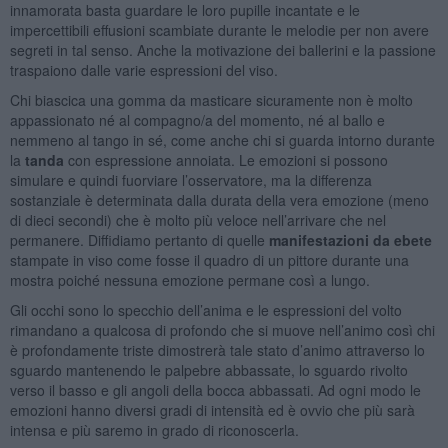
innamorata basta guardare le loro pupille incantate e le
impercettibili effusioni scambiate durante le melodie per non avere
segreti in tal senso. Anche la motivazione dei ballerini e la passione
traspaiono dalle varie espressioni del viso.
Chi biascica una gomma da masticare sicuramente non è molto
appassionato né al compagno/a del momento, né al ballo e
nemmeno al tango in sé, come anche chi si guarda intorno durante
la
tanda
con espressione annoiata. Le emozioni si possono
simulare e quindi fuorviare l’osservatore, ma la differenza
sostanziale è determinata dalla durata della vera emozione (meno
di dieci secondi) che è molto più veloce nell’arrivare che nel
permanere. Diffidiamo pertanto di quelle
manifestazioni da ebete
stampate in viso come fosse il quadro di un pittore durante una
mostra poiché nessuna emozione permane così a lungo.
Gli occhi sono lo specchio dell’anima e le espressioni del volto
rimandano a qualcosa di profondo che si muove nell’animo così chi
è profondamente triste dimostrerà tale stato d’animo attraverso lo
sguardo mantenendo le palpebre abbassate, lo sguardo rivolto
verso il basso e gli angoli della bocca abbassati. Ad ogni modo le
emozioni hanno diversi gradi di intensità ed è ovvio che più sarà
intensa e più saremo in grado di riconoscerla.