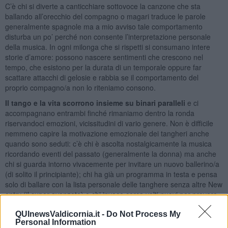
C’è chi si diverte a canticchiare sottovoce la canzone che sta
ballando all’orecchio del compagno o magari traduce le parole
generalmente spagnole ma a mio avviso tale comportamento
disturba un po’ perché non consente l’interpretazione personale
della musica. In ogni milonga che si rispetti si consumano intere
storie d’amore: possono nascere sentimenti che crescono nel
tempo, che esistono per la durata di un temporale oppure far
scattare attacchi di gelosie e rabbia se il comportamento del
proprio compagno/a non lo riteniamo consono.
Il tango e la vita scorrono insieme su binari paralleli
e ci
accompagnano entrambi finché rimaniamo dentro la ronda
riservandoci emozioni, vicissitudini di vario genere. Non è difficile
nemmeno capire la motivazione emozionale dei tangheri anche
quando sono seduti: c’è chi è ascolta nostalgicamente la musica
ricordando eventi del passato (generalmente la donna) ma anche
chi si guarda intorno vivacemente per invitare un nuovo ballerino/a
(di solito il principiante); chi ha già un programma in testa e pensa
solo di ballare con la lista personale delle tanghere senza altre New
entry (il super avanzato) e chi invece cerca volti nuovi per provare
emozioni diverse (forse l’uomo in cerca di compagnia).
QUInewsValdicornia.it -
Do Not Process My
La musica del tango è per natura nostalgica e pertanto ben si
Personal Information