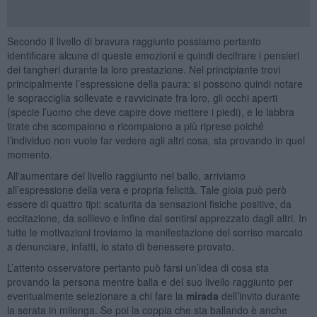
Secondo il livello di bravura raggiunto possiamo pertanto
identificare alcune di queste emozioni e quindi decifrare i pensieri
dei tangheri durante la loro prestazione. Nel principiante trovi
principalmente l’espressione della paura: si possono quindi notare
le sopracciglia sollevate e ravvicinate fra loro, gli occhi aperti
(specie l’uomo che deve capire dove mettere i piedi), e le labbra
tirate che scompaiono e ricompaiono a più riprese poiché
l’individuo non vuole far vedere agli altri cosa, sta provando in quel
momento.
All'aumentare del livello raggiunto nel ballo, arriviamo
all’espressione della vera e propria felicità. Tale gioia può però
essere di quattro tipi: scaturita da sensazioni fisiche positive, da
eccitazione, da sollievo e infine dal sentirsi apprezzato dagli altri. In
tutte le motivazioni troviamo la manifestazione del sorriso marcato
a denunciare, infatti, lo stato di benessere provato.
L’attento osservatore pertanto può farsi un’idea di cosa sta
provando la persona mentre balla e del suo livello raggiunto per
eventualmente selezionare a chi fare la
mirada
dell’invito durante
la serata in milonga. Se poi la coppia che sta ballando è anche