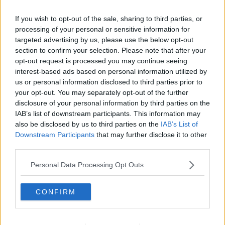
presta a farci provare emozioni visibili nel nostro viso e difatti
ascoltando
palabras de tango
che intona: “non è gelosia quello
If you wish to opt-out of the sale, sharing to third parties, or
che sento dentro, è più una malattia che non ci riesco, che non
processing of your personal or sensitive information for
capisco proprio… ma dimmi una bugia, che cosa conta se tu sei
targeted advertising by us, please use the below opt-out
solo mia, il resto è una follia come un fantasma, il resto è colpa
section to confirm your selection. Please note that after your
mia, colpa mia, e basta ma non andare via, stammi vicino stammi
opt-out request is processed you may continue seeing
molto vicino e non andare via neanche con lo sguardo quando mi
interest-based ads based on personal information utilized by
siedi accanto…” pochi ne rimangono indifferenti.
us or personal information disclosed to third parties prior to
Maria Caruso
your opt-out. You may separately opt-out of the further
disclosure of your personal information by third parties on the
IAB’s list of downstream participants. This information may
also be disclosed by us to third parties on the
IAB’s List of
Downstream Participants
that may further disclose it to other
third parties.
Se vuoi leggere le notizie principali della Toscana iscriviti alla
Newsletter QUInews - ToscanaMedia.
Arriva gratis tutti i giorni
Personal Data Processing Opt Outs
alle 20:00 direttamente nella tua casella di posta.
Basta cliccare
QUI
CONFIRM
Ti potrebbe interessare anche:
Articoli dal Blog “Parole milonguere” di Maria Caruso