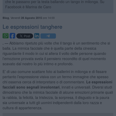
che le passano per la testa ballando un tango in milonga. Su
Facebook è Marina de Caro
,
Venerdì
ore 14:00
Blog
28 Agosto 2015
Le espressioni tanghere
. —
Abbiamo ripetuto più volte che il tango è un sentimento che si
balla. La mimica facciale che è quella parte della cinesica
riguardante il modo in cui si altera il volto delle persone quando
l’emozione provata svela il pensiero recondito di quel momento
scavato dal nostro Io più intimo e profondo.
E’ di uso comune scattare foto ai ballerini in milonga e di fissare
pertanto l’espressione visiva con un fermo immagine che spesso
chi osserva cerca di interpretare o di commentare.
Le espressioni
facciali sono segnali involontari
, innati e universali. Diversi studi
dimostrano che la mimica facciale di alcune emozioni primarie quali
la rabbia, la felicità, la tristezza, la sorpresa, il disgusto e la paura
sia universale a tutti gli uomini indipendenti dalla loro razza e
cultura di appartenenza.