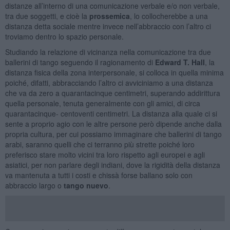
distanze all’interno di una comunicazione verbale e/o non verbale,
tra due soggetti, e cioè la
prossemica
, lo collocherebbe a una
distanza detta sociale mentre invece nell’abbraccio con l’altro ci
troviamo dentro lo spazio personale.
Studiando la relazione di vicinanza nella comunicazione tra due
ballerini di tango seguendo il ragionamento di
Edward T. Hall
, la
distanza fisica della zona interpersonale, si colloca in quella minima
poiché, difatti, abbracciando l’altro ci avviciniamo a una distanza
che va da zero a quarantacinque centimetri, superando addirittura
quella personale, tenuta generalmente con gli amici, di circa
quarantacinque- centoventi centimetri. La distanza alla quale ci si
sente a proprio agio con le altre persone però dipende anche dalla
propria cultura, per cui possiamo immaginare che ballerini di tango
arabi, saranno quelli che ci terranno più strette poiché loro
preferisco stare molto vicini tra loro rispetto agli europei e agli
asiatici, per non parlare degli indiani, dove la rigidità della distanza
va mantenuta a tutti i costi e chissà forse ballano solo con
abbraccio largo o
tango nuevo
.