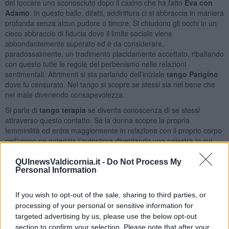
del toccare uno sconosciuto dopo il casino che ha fatto
Eva con
Adamo
. In questo ballo, difatti, addirittura ci si abbraccia in maniera
profonda senza alcun pudore o timore. Si chiudono gli occhi in un
cieco abbraccio di fiducia dove il limite sociale viene
abbondantemente superato ed è da considerare,
paradossalmente, un tradimento placidamente accettato, ribaltando
con questo tutte le regole del perbenismo nelle relazioni
sentimentali. Altrimenti si sta parlando dell’iniziale
tango Parigino
dove fu censurato. Nel tango si scopre se stessi sia nel bene che
nel male divenendo consapevolezza.
Si parla di
tango terapia
se diventa conoscenza di se stessi
attraverso questo contatto. Se la donna scopre la propria
femminilità ed entra maggiormente in relazione con il proprio corpo
nell’uomo ne potenzia l’autostima diventando una palestra in cui
ridurre l’ansia da prestazione ma ahimè tutto ciò solo se c’è un
contatto, un abbraccio… meglio se milonguero. Quei pochi minuti
QUInewsValdicornia.it -
Do Not Process My
Personal Information
creano l’alleanza di un corpo e di un’anima con quello di un altro,
nel qui e ora.
If you wish to opt-out of the sale, sharing to third parties, or
Il dopo è un’altra storia e non è detto che ci sia.
processing of your personal or sensitive information for
Maria Caruso
targeted advertising by us, please use the below opt-out
section to confirm your selection. Please note that after your