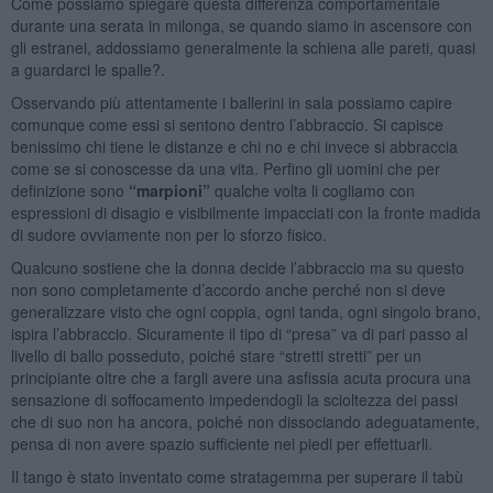
Come possiamo spiegare questa differenza comportamentale
durante una serata in milonga, se quando siamo in ascensore con
gli estranei, addossiamo generalmente la schiena alle pareti, quasi
a guardarci le spalle?.
Osservando più attentamente i ballerini in sala possiamo capire
comunque come essi si sentono dentro l’abbraccio. Si capisce
benissimo chi tiene le distanze e chi no e chi invece si abbraccia
come se si conoscesse da una vita. Perfino gli uomini che per
definizione sono
“marpioni”
qualche volta li cogliamo con
espressioni di disagio e visibilmente impacciati con la fronte madida
di sudore ovviamente non per lo sforzo fisico.
Qualcuno sostiene che la donna decide l’abbraccio ma su questo
non sono completamente d’accordo anche perché non si deve
generalizzare visto che ogni coppia, ogni tanda, ogni singolo brano,
ispira l’abbraccio. Sicuramente il tipo di “presa” va di pari passo al
livello di ballo posseduto, poiché stare “stretti stretti” per un
principiante oltre che a fargli avere una asfissia acuta procura una
sensazione di soffocamento impedendogli la scioltezza dei passi
che di suo non ha ancora, poiché non dissociando adeguatamente,
pensa di non avere spazio sufficiente nei piedi per effettuarli.
Il tango è stato inventato come stratagemma per superare il tabù