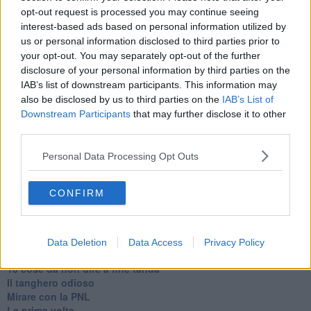
opt-out request is processed you may continue seeing
interest-based ads based on personal information utilized by
us or personal information disclosed to third parties prior to
your opt-out. You may separately opt-out of the further
Se vuoi leggere le notizie principali della Toscana iscriviti alla
disclosure of your personal information by third parties on the
Newsletter QUInews - ToscanaMedia.
Arriva gratis tutti i giorni
IAB’s list of downstream participants. This information may
alle 20:00 direttamente nella tua casella di posta.
also be disclosed by us to third parties on the
IAB’s List of
Downstream Participants
that may further disclose it to other
Basta cliccare
QUI
third parties.
Ti potrebbe interessare anche:
Personal Data Processing Opt Outs
Articoli dal Blog “Parole milonguere” di Maria Caruso
Diario di una tanghera
CONFIRM
Il tanguero che entra in pista
Sedotti e abbandonati nel tango argentino
Personalità tanguera
Il kamasutango
Data Deletion
Data Access
Privacy Policy
Dove andiamo stasera?
10 cose da non dire a fine tanda
Il tanghero odioso
Mirare con la PNL
La prima volta