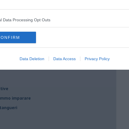
l Data Processing Opt Outs
nda
CONFIRM
Data Deletion
Data Access
Privacy Policy
no
tive
remmo imparare
tangueri