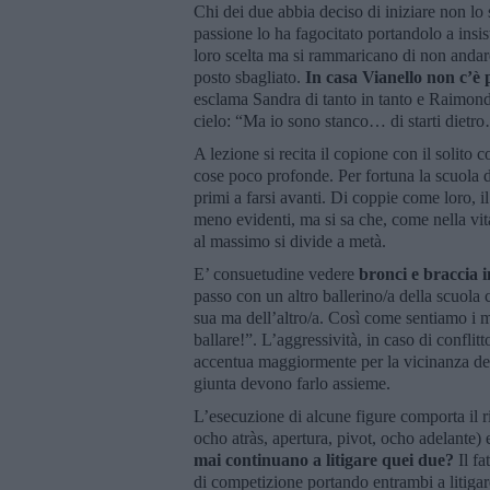
Chi dei due abbia deciso di iniziare non l
passione lo ha fagocitato portandolo a insi
loro scelta ma si rammaricano di non andar
posto sbagliato.
In casa Vianello non c’è 
esclama Sandra di tanto in tanto e Raimondo
cielo: “Ma io sono stanco… di starti dietr
A lezione si recita il copione con il solito c
cose poco profonde. Per fortuna la scuola 
primi a farsi avanti. Di coppie come loro, 
meno evidenti, ma si sa che, come nella vita,
al massimo si divide a metà.
E’ consuetudine vedere
bronci e braccia i
passo con un altro ballerino/a della scuola 
sua ma dell’altro/a. Così come sentiamo i m
ballare!”. L’aggressività, in caso di conflit
accentua maggiormente per la vicinanza dei
giunta devono farlo assieme.
L’esecuzione di alcune figure comporta il ri
ocho atràs, apertura, pivot, ocho adelante)
mai continuano a litigare quei due?
Il fa
di competizione portando entrambi a litigar