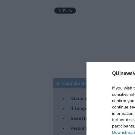
QUInewsVa
Articoli dal Blog “Parole milonguere
If you wish 
sensitive in
Diario di una tanghera
confirm you
continue se
Il tanguero che entra in pista
information 
Sedotti e abbandonati nel ta
further disc
participants
Personalità tanguera
Downstream 