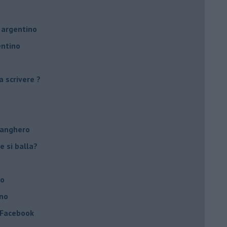
 argentino
entino
a scrivere ?
tanghero
e si balla?
no
ino
a Facebook