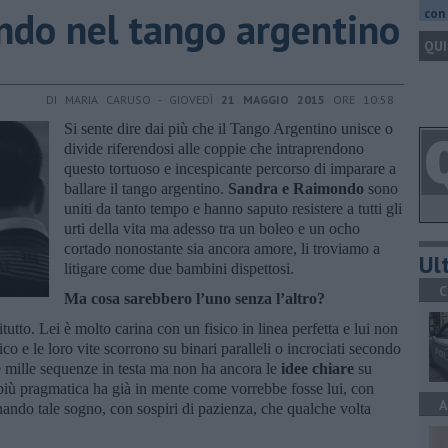
ndo nel tango argentino
con 
QUI
DI MARIA CARUSO - GIOVEDÌ
21 MAGGIO 2015
ORE 10:58
Si sente dire dai più che il Tango Argentino unisce o
divide riferendosi alle coppie che intraprendono
questo tortuoso e incespicante percorso di imparare a
ballare il tango argentino.
Sandra e Raimondo
sono
uniti da tanto tempo e hanno saputo resistere a tutti gli
urti della vita ma adesso tra un boleo e un ocho
cortado nonostante sia ancora amore, li troviamo a
Ult
litigare come due bambini dispettosi.
C
Ma cosa sarebbero l’uno senza l’altro?
tto. Lei è molto carina con un fisico in linea perfetta e lui non
 e le loro vite scorrono su binari paralleli o incrociati secondo
e mille sequenze in testa ma non ha ancora le
idee chiare
su
 più pragmatica ha già in mente come vorrebbe fosse lui, con
A
ndo tale sogno, con sospiri di pazienza, che qualche volta