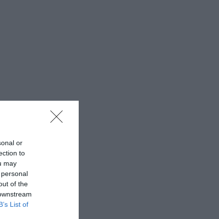
sonal or
ection to
ou may
 personal
out of the
 downstream
B’s List of