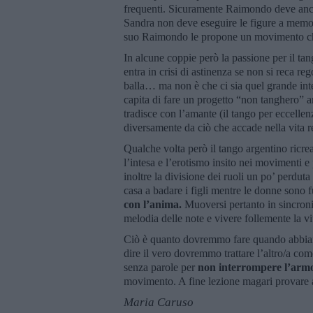
frequenti. Sicuramente Raimondo deve anco
Sandra non deve eseguire le figure a memor
suo Raimondo le propone un movimento c
In alcune coppie però la passione per il tang
entra in crisi di astinenza se non si reca 
balla… ma non è che ci sia quel grande inte
capita di fare un progetto “non tanghero” arr
tradisce con l’amante (il tango per eccellen
diversamente da ciò che accade nella vita re
Qualche volta però il tango argentino ricre
l’intesa e l’erotismo insito nei movimenti 
inoltre la divisione dei ruoli un po’ perdu
casa a badare i figli mentre le donne sono 
con l’anima.
Muoversi pertanto in sincron
melodia delle note e vivere follemente la v
Ciò è quanto dovremmo fare quando abbiamo
dire il vero dovremmo trattare l’altro/a com
senza parole per
non interrompere l’arm
movimento. A fine lezione magari provare a d
Maria Caruso