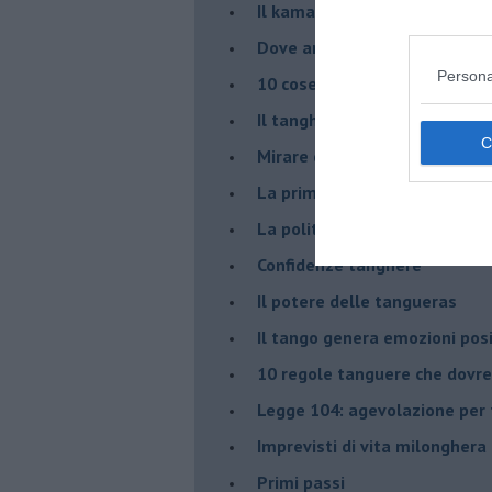
Il kamasutango
Dove andiamo stasera?
Persona
10 cose da non dire a fine ta
Il tanghero odioso
Mirare con la PNL
La prima volta
La politica nel tango argenti
Confidenze tanghere
Il potere delle tangueras
Il tango genera emozioni posi
10 regole tanguere che dov
Legge 104: agevolazione per 
Imprevisti di vita milonghera
Primi passi