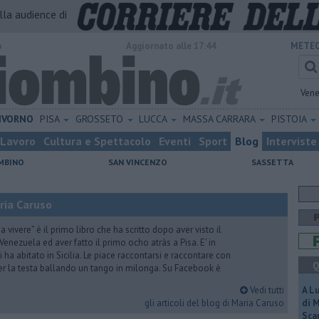
alla audience di
o
Aggiornato alle 17:44
METEO
Vene
IVORNO
PISA
GROSSETO
LUCCA
MASSA CARRARA
PISTOIA
Lavoro
Cultura e Spettacolo
Eventi
Sport
Blog
Interviste
MBINO
SAN VINCENZO
SASSETTA
ria Caruso
vivere” è il primo libro che ha scritto dopo aver visto il
Venezuela ed aver fatto il primo ocho atràs a Pisa. E' in
i ha abitato in Sicilia. Le piace raccontarsi e raccontare con
Q
er la testa ballando un tango in milonga. Su Facebook è
Vedi tutti
A L
gli articoli del blog di Maria Caruso
di 
Scar