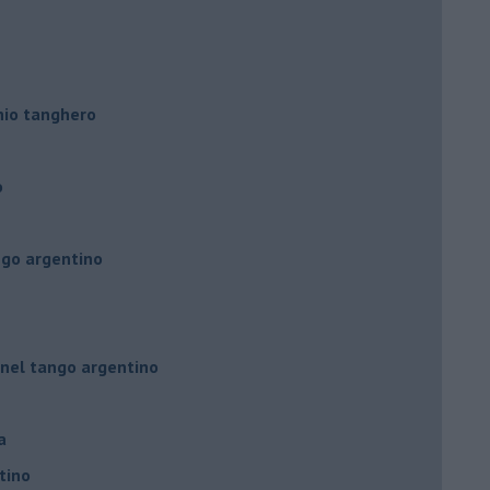
hio tanghero
o
ngo argentino
 nel tango argentino
a
tino