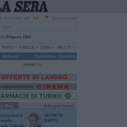
26°
32°
:
PIOMBINO
QuiNews.net
rdì
07 Agosto 2026
PRATO
FIRENZE
SIENA
AREZZO
Animali
Pubblicità
Contatti
SUVERETO
ui Blog
di Riccardo Ferrucci
INCONTRI
ucca la mostra
D'ARTE
Marcello
selli “Dialoghi