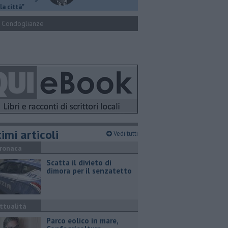
la città"
Condoglianze
imi articoli
Vedi tutti
ronaca
Scatta il divieto di
dimora per il senzatetto
ttualità
Parco eolico in mare,