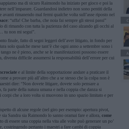
o sappiamo ma di sicuro Raimondo ha iniziato per gioco e poi la
stere nell’imparare. Guardandosi indietro non sono pentiti della
e avanti rimanendo mal fermi qualche volta sull’asse riposto nel
pace
: “uffa! Che barba, che noia fai sempre gli stessi passi”
C
 di rimando con tutta la pazienza del caso alzando gli occhi al
o… tu non mi segui”.
onto finale, fatto di segni leggeri dell’aver litigato, in fondo per
dura solo qualche mese tant’è che ogni anno a settembre sono i
il tango ne è pieno, anche se le manifestazioni possono essere
A
 diventa difficile assumersi la responsabilità dell’errore per cui
ncrociate
e al limite della sopportazione andare a praticare il
come a provare più all’altro che a se stesso che la colpa non è
aestri dire: “Non dovete litigare, dovete solo pensare a
to, fa parte della natura umana e nella coppia che danza si
 corpi che a loro volta si muovono in uno spazio limitato e per
spetto di alcune regole (nel giro per esempio: apertura pivot,
 e sia Sandra sia Raimondo lo sanno oramai fare e allora,
come
tto di essere una coppia nella vita alle volte può generare un po’
e, costringendo pertanto i maestri a fare cambi di coppia