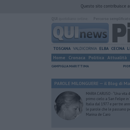
Questo sito contribuisce 
QUI
quotidiano online.
Percorso semplificat
TOSCANA
VALDICORNIA
ELBA
CECINA
L
Home
Cronaca
Politica
Attualità
CAMPIGLIA MARITTIMA
PIO
PAROLE MILONGUERE — il Blog di Ma
MARIA CARUSO - “Una vita da 
primo cielo a San Felipe in 
Italia dal 1977 e per tre ann
le parole che le passano p
Marina de Caro