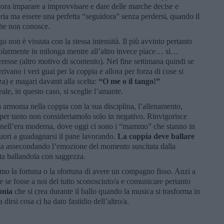
ra imparare a improvvisare e dare delle marche decise e
ia ma essere una perfetta “seguidora” senza perdersi, quando il
he non conosce.
o non è vissuta con la stessa intensità. Il più avvinto pertanto
regolarmente in milonga mentre all’altro invece piace… si…
resse (altro motivo di scontento). Nel fine settimana quindi se
ivano i veri guai per la coppia e allora per forza di cose si
za) e magari davanti alla scelta:
“O me o il tango!”
ale, in questo caso, si sceglie l’amante.
a armonia nella coppia con la sua disciplina, l’allenamento,
e per tanto non consideriamolo solo in negativo. Rinvigorisce
ta nell’era moderna, dove oggi ci sono i “mammo” che stanno in
fuori a guadagnarsi il pane lavorando.
La coppia deve ballare
ia assecondando l’emozione del momento suscitata dalla
ita ballandola con saggezza.
 la fortuna o la sfortuna di avere un compagno fisso. Anzi a
e se fosse a noi del tutto sconosciuto/a e comunicare pertanto
onia
che si crea durante il ballo quando la musica si trasforma in
irsi cosa ci ha dato fastidio dell’altro/a.