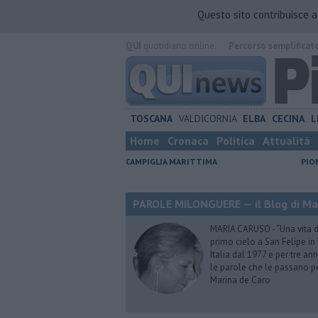
Questo sito contribuisce 
QUI
quotidiano online.
Percorso semplificat
TOSCANA
VALDICORNIA
ELBA
CECINA
L
Home
Cronaca
Politica
Attualità
CAMPIGLIA MARITTIMA
PIO
PAROLE MILONGUERE — il Blog di Ma
MARIA CARUSO - “Una vita da 
primo cielo a San Felipe in 
Italia dal 1977 e per tre ann
le parole che le passano p
Marina de Caro