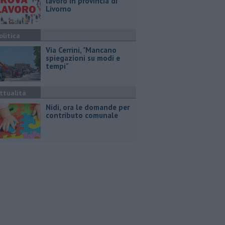
lavoro in provincia di
Livorno
olitica
Via Cerrini, "Mancano
spiegazioni su modi e
tempi"
ttualità
Nidi, ora le domande per
contributo comunale