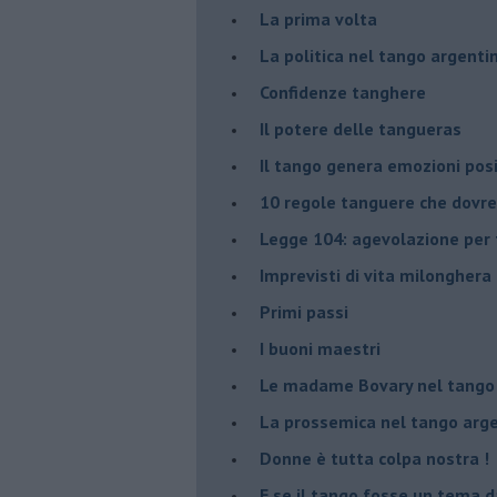
La prima volta
La politica nel tango argenti
Confidenze tanghere
Il potere delle tangueras
Il tango genera emozioni posi
10 regole tanguere che dov
Legge 104: agevolazione per 
Imprevisti di vita milonghera
Primi passi
I buoni maestri
Le madame Bovary nel tango
La prossemica nel tango arg
Donne è tutta colpa nostra !
E se il tango fosse un tema d