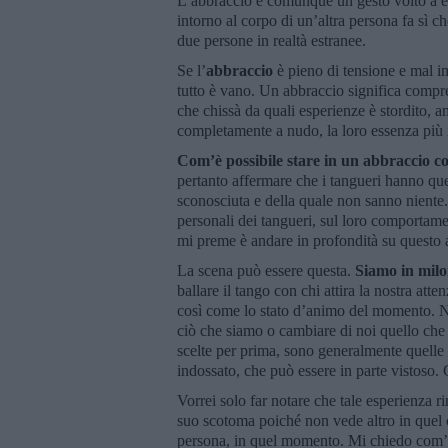
L’abbraccio è comunque un gesto volto a esp
intorno al corpo di un’altra persona fa sì 
due persone in realtà estranee.
Se l’
abbraccio
è pieno di tensione e mal i
tutto è vano. Un abbraccio significa compre
che chissà da quali esperienze è stordito, 
completamente a nudo, la loro essenza più i
Com’è possibile stare in un abbraccio cos
pertanto affermare che i tangueri hanno que
sconosciuta e della quale non sanno niente. 
personali dei tangueri, sul loro comportam
mi preme è andare in profondità su questo
La scena può essere questa.
Siamo in milo
ballare il tango con chi attira la nostra att
così come lo stato d’animo del momento. Ni
ciò che siamo o cambiare di noi quello che
scelte per prima, sono generalmente quelle p
indossato, che può essere in parte vistoso. 
Vorrei solo far notare che tale esperienza r
suo scotoma poiché non vede altro in quel c
persona, in quel momento. Mi chiedo com’è 