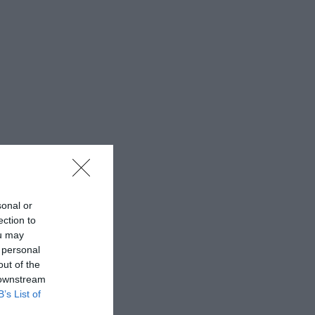
sonal or
ection to
ou may
 personal
out of the
 downstream
B’s List of