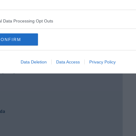
l Data Processing Opt Outs
” di Maria Caruso
CONFIRM
Data Deletion
Data Access
Privacy Policy
ngo argentino
nda