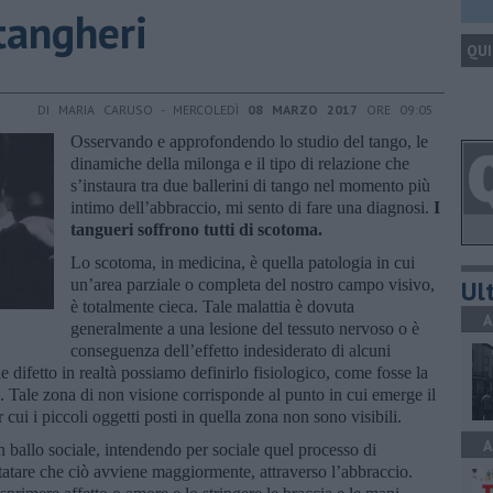
tangheri
QUI
DI MARIA CARUSO - MERCOLEDÌ
08 MARZO 2017
ORE 09:05
Osservando e approfondendo lo studio del tango, le
dinamiche della milonga e il tipo di relazione che
s’instaura tra due ballerini di tango nel momento più
intimo dell’abbraccio, mi sento di fare una diagnosi.
I
tangueri soffrono tutti di scotoma.
Lo scotoma, in medicina, è quella patologia in cui
Ult
un’area parziale o completa del nostro campo visivo,
è totalmente cieca. Tale malattia è dovuta
A
generalmente a una lesione del tessuto nervoso o è
conseguenza dell’effetto indesiderato di alcuni
le difetto in realtà possiamo definirlo fisiologico, come fosse la
e. Tale zona di non visione corrisponde al punto in cui emerge il
 cui i piccoli oggetti posti in quella zona non sono visibili.
A
 ballo sociale, intendendo per sociale quel processo di
atare che ciò avviene maggiormente, attraverso l’abbraccio.