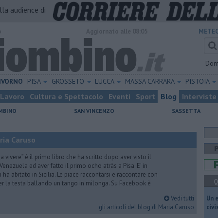
alla audience di
o
Aggiornato alle 08:05
METEO
Dom
IVORNO
PISA
GROSSETO
LUCCA
MASSA CARRARA
PISTOIA
Lavoro
Cultura e Spettacolo
Eventi
Sport
Blog
Interviste
MBINO
SAN VINCENZO
SASSETTA
ria Caruso
vivere” è il primo libro che ha scritto dopo aver visto il
Venezuela ed aver fatto il primo ocho atràs a Pisa. E' in
i ha abitato in Sicilia. Le piace raccontarsi e raccontare con
Q
er la testa ballando un tango in milonga. Su Facebook è
Vedi tutti
​Un 
gli articoli del blog di Maria Caruso
civ