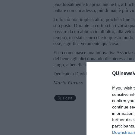
paradossalmente ti aprirai anche tu, affinch
ballare con chi adesso, più di mai, è più vic
Tutto ciò non implica altro, poiché a fine ta
suo posto. Durante la cortina ti ci vorrà qu
passare da un abbraccio all’altro, alla veloc
tempo), ma stai sicuro che in questo modo,
esse, significa veramente qualcosa.
Ecco come nasce una innovativa Associaz
del bene agli altri donando disinteressatamen
tango, a beneficio di tutta l’umanità tangue
QUInewsVa
Dedicato a David Rossi e a Emanuela Mosca
Maria Caruso
If you wish 
sensitive in
confirm you
continue se
information 
further disc
participants
Downstream 