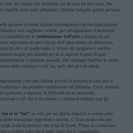
 Non solo sul vissuto del momento ma di cosa ha nel cuore. Sta
i tragedie sono state affrontate? Quante battaglie questa persona
lle persone ci rivela infinite informazioni che fisiologicamente,
obbiamo e non vogliamo vedere, per salvaguardare il benessere
in contraddizione la
sublimazione dell’atto
a scapito di una
se solo sapessimo di quel vissuto dell’altro intriso di sofferenza,
rte di chi è in quello stato. L’errore del tanguero/a sarebbe
ostura magari più giustificata se si sapesse il peso di quel
probabilmente è talmente pesante, che chiunque farebbe la stessa
a dalla tristezza e così via, tanti altri piccoli difetti,
prensione cose ben distinte poiché la persona in sala, per il
i resilienza e sta pertanto continuando ad allenarla. Ecco, semmai
tare qualcuno a superare le difficoltà di un momento,
versale e ciò che si da adesso, ci ritornerà indietro con gli
che te la “tiri”
, se solo per un attimo riuscirai a vedere oltre,
i delle sensazioni irripetibili e uniche. C’è un modo solo per
e negli occhi la persona che si ha di fronte. Prima di cominciare
esca a vedere quel che è stato, quel che è. Guardando,