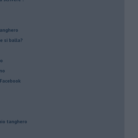
tanghero
e si balla?
no
ino
a Facebook
hio tanghero