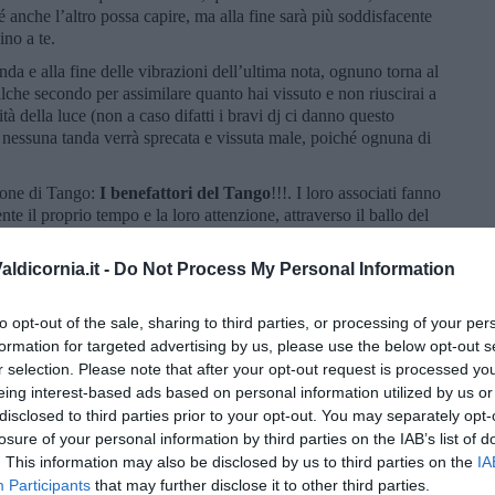
é anche l’altro possa capire, ma alla fine sarà più soddisfacente
ino a te.
nda e alla fine delle vibrazioni dell’ultima nota, ognuno torna al
alche secondo per assimilare quanto hai vissuto e non riuscirai a
ità della luce (non a caso difatti i bravi dj ci danno questo
 nessuna tanda verrà sprecata e vissuta male, poiché ognuna di
ione di Tango:
I benefattori del Tango
!!!. I loro associati fanno
te il proprio tempo e la loro attenzione, attraverso il ballo del
ra.
ldicornia.it -
Do Not Process My Personal Information
to. Un abbraccio a loro e a voi.
to opt-out of the sale, sharing to third parties, or processing of your per
formation for targeted advertising by us, please use the below opt-out s
r selection. Please note that after your opt-out request is processed y
eing interest-based ads based on personal information utilized by us or
disclosed to third parties prior to your opt-out. You may separately opt-
losure of your personal information by third parties on the IAB’s list of
. This information may also be disclosed by us to third parties on the
IA
Participants
that may further disclose it to other third parties.