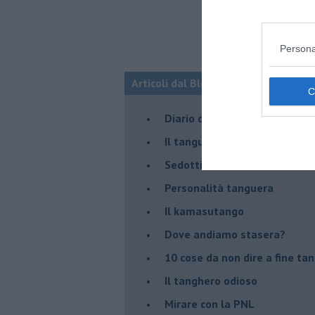
Persona
Articoli dal Blog “Parole milonguere
Diario di una tanghera
Il tanguero che entra in pista
Sedotti e abbandonati nel ta
Personalità tanguera
Il kamasutango
Dove andiamo stasera?
10 cose da non dire a fine ta
Il tanghero odioso
Mirare con la PNL