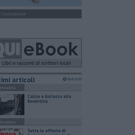
Condoglianze
imi articoli
Vedi tutti
ttualità
Calcio e bistecca alla
fiorentina
ttualità
​Tutte le offerte di