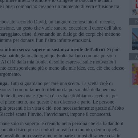
rimere affetto o amore e lo stringere le braccia e le mani
che i busti combacino creando un momento di vera effusione tra
mpostato secondo David, un tanguero conosciuto di recente,
P
nsione, un gesto che vuole sanare, coccolare il cuore dell’altro
amareggiato, triste, diventando un dialogo dei corpi che mettono
ntima per donarsi l’un l’altro infinite emozioni.
ì intimo senza sapere in sostanza niente dell’altro?
Si può
sta patologia in atto ogni qualvolta ballano con una persona
A
Al di là dalla mia ironia, di solito espressa sulle motivazioni
ento corrispondente più o meno alle mie idee, ecc, ciò che adesso
 argomento.
nga.
Tutti si guardano per fare una scelta. La scelta cioè di
enzione. I comportamenti riflettono la personalità della persona
ente di personale. Questa è la vita e dobbiamo accettarci per
 ci piace meno, ma questo è un discorso a parte. Le persone
iù presenti e in vista e ciò, non necessariamente grazie all’abito
Giacché scatta l’invito, l’avvicinarsi, impone il conoscersi.
imane solo in superficie creando nella persona che sta ballando il
ontatto fisico pur essendoci in realtà un mondo, dentro quella
possibile non essere almeno in parte curiosi di sapere cosa in