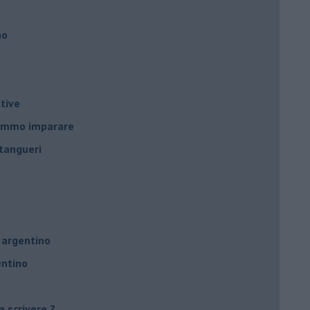
no
tive
remmo imparare
tangueri
 argentino
entino
a scrivere ?