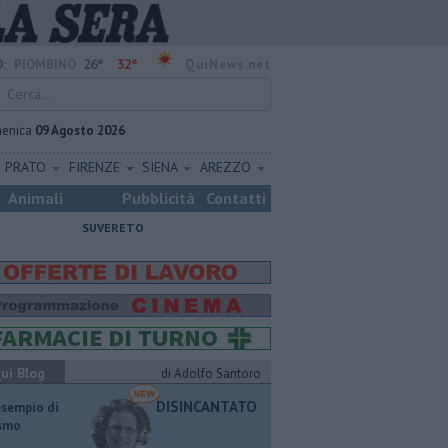
26°
32°
:
PIOMBINO
QuiNews.net
enica
09 Agosto 2026
PRATO
FIRENZE
SIENA
AREZZO
Animali
Pubblicità
Contatti
SUVERETO
ui Blog
di Adolfo Santoro
DISINCANTATO
esempio di
ismo