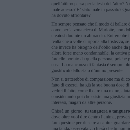
quell’attimo passa per la testa dell’altro?
male adesso? E’ stato male in passato? Qual
ha dovuto affrontare?
Ho sempre pensato che il modo di ballare de
come per la zona cieca di Mariotte, non d
creatosi durante un abbraccio. Entrerebbe 
realtà che a volte ci riporta alla tristezza, 
che invece ha bisogno dell’oblio anche da pa
allora forse meno condannabile, la cattiva p
fardello portato da quella persona, poiché 
cosa. La mancanza di fantasia è sempre bloccat
giustificati dallo stato d’animo presente.
Non si tratterebbe di compassione ma di com
fatto di esserci, ha già la sua buona dose d
vedrei il fatto, come il dare una mano, aiu
considerando poi che esiste una giustizia uni
interessi, magari da altre persone.
Chissà un giorno,
tu tanguera o tanguero 
dove oltre vuol dire dentro l’anima, provera
fare questo e per riuscire a capire: guardar
una tanda, osservala… chissà che tu non ri