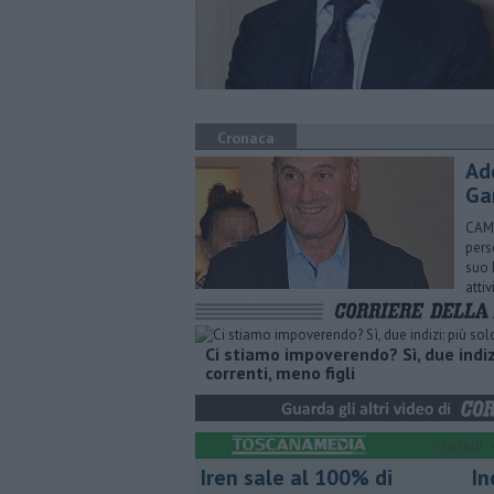
Cronaca
Ad
Gar
CAMP
pers
suo 
attiv
Ci stiamo impoverendo? Sì, due indizi
correnti, meno figli
VENERDÌ
Iren sale al 100% di
In