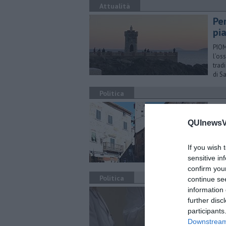
Attualità
Per
pi
PIOM
l’os
trad
di S
Politica
"A
co
QUInewsVa
CAMP
(Cam
If you wish 
Vent
sensitive in
comp
confirm you
Politica
continue se
information 
Me
further disc
ab
participants
PIOM
Downstream 