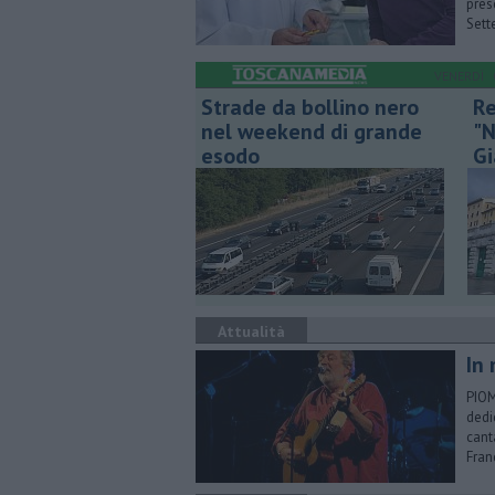
pres
Sett
VENERDÌ
Strade da bollino nero
Re
nel weekend di grande
"N
esodo
Gi
Attualità
In
PIOM
dedi
cant
Fran