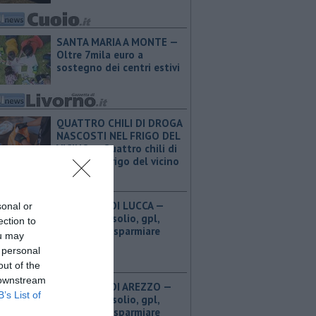
SANTA MARIA A MONTE —
Oltre 7mila euro a
sostegno dei centri estivi
QUATTRO CHILI DI DROGA
NASCOSTI NEL FRIGO DEL
VICINO — Quattro chili di
droga nel frigo del vicino
PROVINCIA DI LUCCA — ​
sonal or
Benzina, gasolio, gpl,
ection to
ecco dove risparmiare
ou may
 personal
out of the
 downstream
PROVINCIA DI AREZZO — ​
B’s List of
Benzina, gasolio, gpl,
ecco dove risparmiare