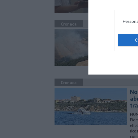
Otto
e str
modo
Persona
Cronaca
Su
vic
ele
SUVE
oper
da d
anti
Cronaca
No
ab
tra
PIOM
Piom
effe
rico
comp