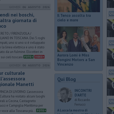
GIOVEDÌ
06 AGOSTO 2026
endi nei boschi,
Il Tenco ascolta tra
altra giornata di
cielo e mare
oco
RETO / FIRENZUOLA /
IANO IN TOSCANA. Dei 5 roghi
mpati, uno si uno si è sviluppato
o la linea elettrica e uno è stato
ato da un fulmine. Elicotteri in
Aurora Lomi è Miss
 sui cieli toscani
Bongini Motors a San
Vincenzo
GIOVEDÌ
06 AGOSTO 2026
ur culturale
ll'assessora
Qui Blog
gionale Manetti
INCONTRI
INCIA DI LIVORNO. L'assessora
D'ARTE
 Cultura ha visitato alcuni luoghi
di Riccardo
urali a Cecina, Castagneto
Ferrucci
ucci e Campiglia Marittima per
A Lucca la mostra di
e voce alla Toscana più...