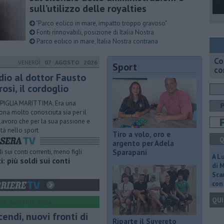
sull’utilizzo delle royalties
"Parco eolico in mare, impatto troppo gravoso"
Fonti rinnovabili, posizione di Italia Nostra
Parco eolico in mare, Italia Nostra contraria
Co
VENERDÌ
07 AGOSTO 2026
Sport
co
dio al dottor Fausto
osi, il cordoglio
IGLIA MARITTIMA. Era una
ona molto conosciuta sia per il
lavoro che per la sua passione e
ità nello sport
Tiro a volo, oro e
Q
argento per Adela
Sparapani
A L
: più soldi sui conti
di 
Scar
con 
QUI
07 AGOSTO 2026
cendi, nuovi fronti di
Riparte il Suvereto