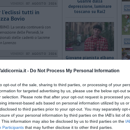
Guarire dalla
VENERDÌ
07 AGOSTO 2026
depressione, luminare
 l'eclissi tutti in
toscano su Rai2
azza Bovio
BINO. La serata continuerà con
servazione delle Perseidi, le
izionali stelle cadenti o lacrime
an Lorenzo
VENERDÌ
07 AGOSTO 2026
Giovane pianista elbano
pritiborgo sempre più
in tv su Rai Uno
stoso"
ldicornia.it -
Do Not Process My Personal Information
IGLIA MARITTIMA. Albertoni
biamo Futuro): "Nel frattempo
to opt-out of the sale, sharing to third parties, or processing of your per
urina Terme continua ad essere
formation for targeted advertising by us, please use the below opt-out s
letamente dimenticata"
r selection. Please note that after your opt-out request is processed y
VENERDÌ
07 AGOSTO 2026
eing interest-based ads based on personal information utilized by us or
Specialista toscana
disclosed to third parties prior to your opt-out. You may separately opt-
dico a Riotorto, "Non
spiega la nutrizione su
losure of your personal information by third parties on the IAB’s list of
bassiamo la guardia"
Rai3
. This information may also be disclosed by us to third parties on the
IA
BINO. Lista Ferrari sindaco: "Da
Participants
that may further disclose it to other third parties.