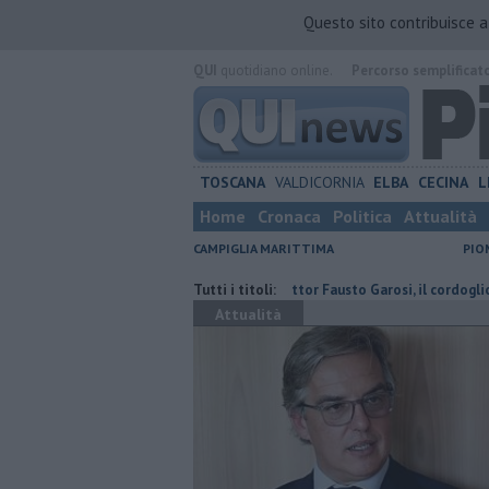
Questo sito contribuisce 
QUI
quotidiano online.
Percorso semplificat
TOSCANA
VALDICORNIA
ELBA
CECINA
L
Home
Cronaca
Politica
Attualità
CAMPIGLIA MARITTIMA
PIO
a contraria
Addio al dottor Fausto Garosi, il cordoglio
Tutti i titoli:
Da Suveret
Attualità