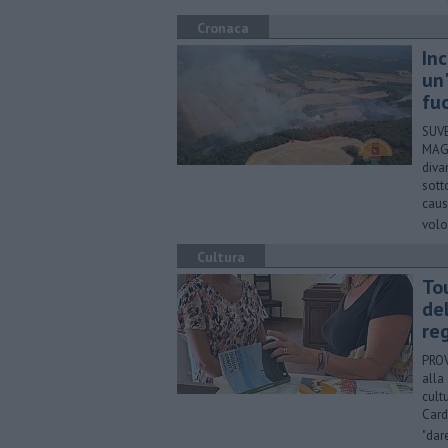
Cronaca
Inc
un'
fu
SUVE
MAGL
diva
sott
caus
volo
Cultura
To
de
re
PROV
alla
cult
Card
"dar