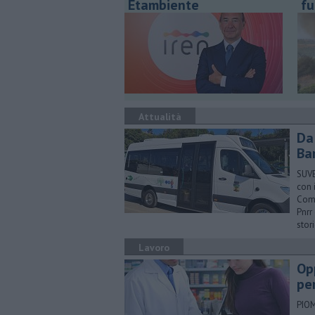
Etambiente
fu
Attualità
Da
Bar
SUVE
con 
Comu
Pnrr
stori
Lavoro
Op
pe
PIOM