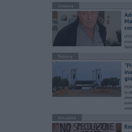
Cronaca
Ad
Ma
co
LIVO
cono
Valde
Politica
"P
in
gio
PIOM
la s
chim
evid
vive
Attualità
Rin