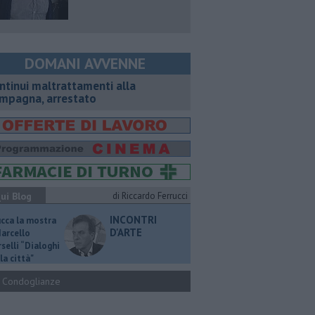
DOMANI AVVENNE
ntinui maltrattamenti alla
mpagna, arrestato
ui Blog
di Riccardo Ferrucci
INCONTRI
ucca la mostra
D'ARTE
Marcello
selli “Dialoghi
la città"
Condoglianze