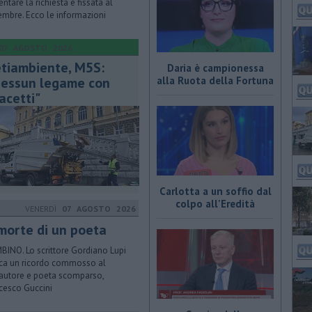
entare la richiesta è fissata al
embre. Ecco le informazioni
07 AGOSTO 2026
tiambiente, M5S:
Daria è campionessa
essun legame con
alla Ruota della Fortuna
acetti"
Carlotta a un soffio dal
colpo all'Eredità
VENERDÌ
07 AGOSTO 2026
 morte di un poeta
BINO. Lo scrittore Gordiano Lupi
ca un ricordo commosso al
autore e poeta scomparso,
cesco Guccini