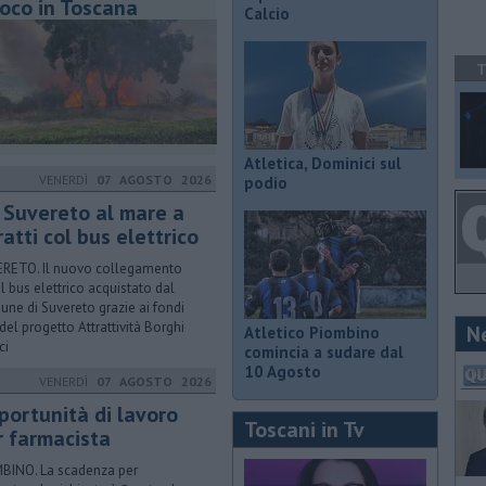
oco in Toscana
Calcio
T
Atletica, Dominici sul
VENERDÌ
07 AGOSTO 2026
podio
 Suvereto al mare a
atti col bus elettrico
RETO. Il nuovo collegamento
il bus elettrico acquistato dal
ne di Suvereto grazie ai fondi
 del progetto Attrattività Borghi
N
Atletico Piombino
ci
comincia a sudare dal
10 Agosto
VENERDÌ
07 AGOSTO 2026
portunità di lavoro
Toscani in Tv
r farmacista
BINO. La scadenza per