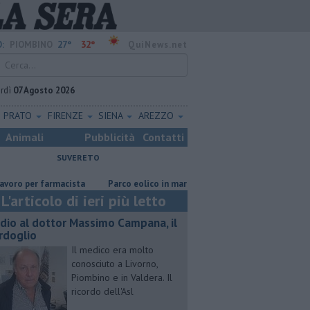
27°
32°
:
PIOMBINO
QuiNews.net
rdì
07 Agosto 2026
PRATO
FIRENZE
SIENA
AREZZO
Animali
Pubblicità
Contatti
SUVERETO
ista
Parco eolico in mare, Confagricoltura contraria
Addio al dot
L'articolo di ieri più letto
dio al dottor Massimo Campana, il
rdoglio
Il medico era molto
conosciuto a Livorno,
Piombino e in Valdera. Il
ricordo dell'Asl