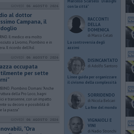
Marcello Scarselli “Dialoghi
GIOVEDÌ
06 AGOSTO 2026
con la città"
dio al dottor
RACCONTI
ssimo Campana, il
DELLA
rdoglio
DOMENICA
di Marco Celati
RNO. Il medico era molto
La controversia degli
sciuto a Livorno, Piombino e in
azzimi
ra. Il ricordo dell'Asl
GIOVEDÌ
06 AGOSTO 2026
DISINCANTATO
iazza occupata
di Adolfo Santoro
utilmente per sette
​Linee guida per organizzare
rni"
il civismo della complessità
BINO. Piombino Domani: "Anche
truttura della Pro Loco, bagni
SORRIDENDO
ici e transenne, con un impatto
di Nicola Belcari
ente su decoro e possibilità di
La fine del mondo
re la piazza"
VIGNAIOLI E
GIOVEDÌ
06 AGOSTO 2026
VINI
novabili, "Ora
di Nadio Stronchi