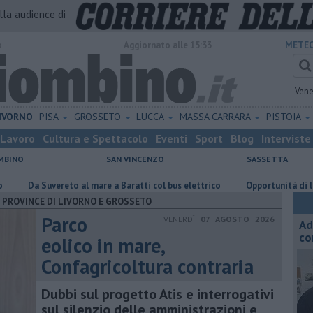
alla audience di
o
Aggiornato alle 15:33
METEO
Vene
IVORNO
PISA
GROSSETO
LUCCA
MASSA CARRARA
PISTOIA
Lavoro
Cultura e Spettacolo
Eventi
Sport
Blog
Interviste
MBINO
SAN VINCENZO
SASSETTA
o al mare a Baratti col bus elettrico
Opportunità di lavoro per farmac
PROVINCE DI LIVORNO E GROSSETO
Parco
VENERDÌ
07 AGOSTO 2026
Ad
co
eolico in mare,
Confagricoltura contraria
Dubbi sul progetto Atis e interrogativi
sul silenzio delle amministrazioni e