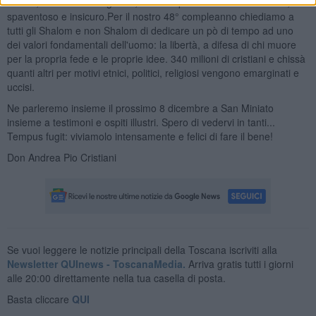
scuola, sanità e valori grandi, senza i quali il mondo si fa brutto,
spaventoso e insicuro.Per il nostro 48° compleanno chiediamo a
tutti gli Shalom e non Shalom di dedicare un pò di tempo ad uno
dei valori fondamentali dell'uomo: la libertà, a difesa di chi muore
per la propria fede e le proprie idee. 340 milioni di cristiani e chissà
quanti altri per motivi etnici, politici, religiosi vengono emarginati e
uccisi.
Ne parleremo insieme il prossimo 8 dicembre a San Miniato
insieme a testimoni e ospiti illustri. Spero di vedervi in tanti...
Tempus fugit: viviamolo intensamente e felici di fare il bene!
Don Andrea Pio Cristiani
Se vuoi leggere le notizie principali della Toscana iscriviti alla
Newsletter QUInews - ToscanaMedia.
Arriva gratis tutti i giorni
alle 20:00 direttamente nella tua casella di posta.
Basta cliccare
QUI