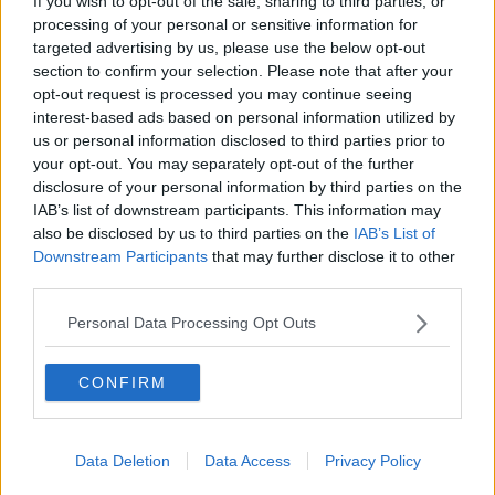
If you wish to opt-out of the sale, sharing to third parties, or
nella pieve che elaborammo il nostro progetto di vita senza mai
processing of your personal or sensitive information for
distogliere lo sguardo da Gesù Cristo, vero suggeritore dei nostri
targeted advertising by us, please use the below opt-out
piani, per un mondo alternativo e come ci credevamo: il potere
section to confirm your selection. Please note that after your
come servizio, gli uomini fratelli e sorelle, tutti eguali, i più fragili al
opt-out request is processed you may continue seeing
primo posto e la pace come valore assoluto, fra di noi umani e con
interest-based ads based on personal information utilized by
il creato, la casa che ci accoglie.
us or personal information disclosed to third parties prior to
Non ci fu teoria o dottrina, ma esperienza di accoglienza dei più
your opt-out. You may separately opt-out of the further
piccoli e fragili e scoperta del mondo con le sue bellezze, bruttezze
disclosure of your personal information by third parties on the
e contraddizioni. La terra che offre i suoi frutti per tutti, ma cibo per
IAB’s list of downstream participants. This information may
pochi. Mancanza di scuole e salute ma detenzione di armi, forzieri
also be disclosed by us to third parties on the
IAB’s List of
strapieni di ricchezza in mano di pochi e una moltitudine in crescita
Downstream Participants
that may further disclose it to other
di affamati e assetati...Cantieri di vita, gruppi, campeggi, incontri,
third parties.
viaggi nel mondo e pellegrinaggi nei luoghi del dolore hanno
permesso l'estensione di Shalom.
Personal Data Processing Opt Outs
Migliaia di giovani vi sono passati e molti permangono fieri che
questa realtà viva sia frutto di tutti e ognuno ne è il fondatore. Non
CONFIRM
si tratta di attenersi ad uno statuto formale, ma ad assumere un
nuovo stile di vita. Ci avviciniamo al mezzo secolo di vita felici
perché il tempo che è quanto di più prezioso possediamo, è stato
investito bene e ha dato frutti di vita a migliaia e migliaia di esseri
Data Deletion
Data Access
Privacy Policy
umani con i quali insieme a tanti abbiamo condiviso acqua, cibo,