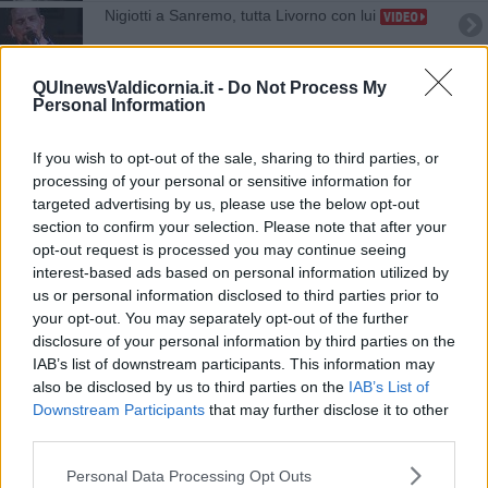
Nigiotti a Sanremo, tutta Livorno con lui
Sanremo, l'animazione arriva dalla Val di Cornia
QUInewsValdicornia.it -
Do Not Process My
Personal Information
Tecla Insolia brilla alla Berlinale 2026
If you wish to opt-out of the sale, sharing to third parties, or
I Dynamite 36 tornano con un nuovo singolo
processing of your personal or sensitive information for
targeted advertising by us, please use the below opt-out
Tecla Insolia è Cecilia in Primavera
section to confirm your selection. Please note that after your
opt-out request is processed you may continue seeing
Delitti del BarLume 13, a Gennaio 3 nuovi episodi
interest-based ads based on personal information utilized by
us or personal information disclosed to third parties prior to
Due nuove canzoni firmate Ghiribelli
your opt-out. You may separately opt-out of the further
disclosure of your personal information by third parties on the
Ultrapop e Daniele Stella live a Palazzo Borghese
IAB’s list of downstream participants. This information may
also be disclosed by us to third parties on the
IAB’s List of
Fiction Mediaset a Piombino con Vanessa
Downstream Participants
that may further disclose it to other
Incontrada
third parties.
Ripa Talent, ecco tutti i premiati
Personal Data Processing Opt Outs