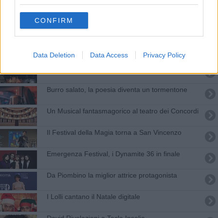
La miss più sportiva sfila a San Vincenzo
CONFIRM
Passerella di Miss al Marina di Salivoli
Si cercano comparse per una nuova serie
Data Deletion
Data Access
Privacy Policy
Inizia la stagione del teatro di figura
Burro salato, la poesia diventa un tormentone
Un Musical fantasmagorico al teatro dei Concordi
Il Festival della Magia torna a San Vincenzo
Emergenza Festival, i Dynamite 36 in finale
Da Piombino la miglior attrice protagonista
I Lolli cantano il Natale digitale
David Rivelazioni a Tecla Insolia