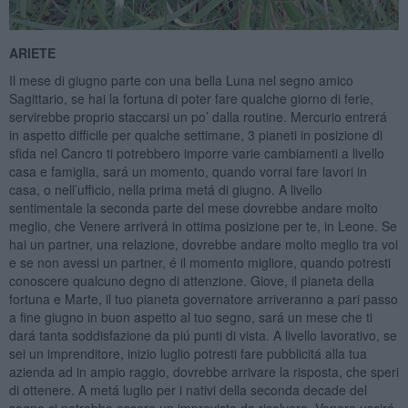
ARIETE
Il mese di giugno parte con una bella Luna nel segno amico
Sagittario, se hai la fortuna di poter fare qualche giorno di ferie,
servirebbe proprio staccarsi un po’ dalla routine. Mercurio entrerá
in aspetto difficile per qualche settimane, 3 pianeti in posizione di
sfida nel Cancro ti potrebbero imporre varie cambiamenti a livello
casa e famiglia, sará un momento, quando vorrai fare lavori in
casa, o nell’ufficio, nella prima metá di giugno. A livello
sentimentale la seconda parte del mese dovrebbe andare molto
meglio, che Venere arriverá in ottima posizione per te, in Leone. Se
hai un partner, una relazione, dovrebbe andare molto meglio tra voi
e se non avessi un partner, é il momento migliore, quando potresti
conoscere qualcuno degno di attenzione. Giove, il pianeta della
fortuna e Marte, il tuo pianeta governatore arriveranno a pari passo
a fine giugno in buon aspetto al tuo segno, sará un mese che ti
dará tanta soddisfazione da piú punti di vista. A livello lavorativo, se
sei un imprenditore, inizio luglio potresti fare pubblicitá alla tua
azienda ad in ampio raggio, dovrebbe arrivare la risposta, che speri
di ottenere. A metá luglio per i nativi della seconda decade del