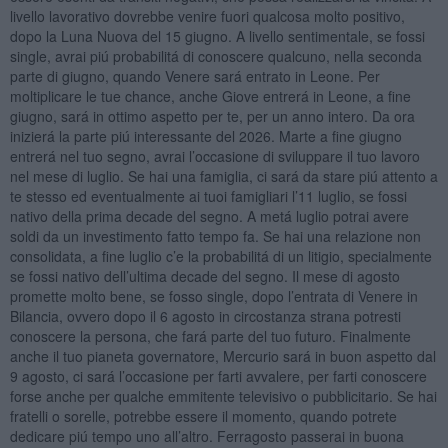
livello lavorativo dovrebbe venire fuori qualcosa molto positivo,
dopo la Luna Nuova del 15 giugno. A livello sentimentale, se fossi
single, avrai piú probabilitá di conoscere qualcuno, nella seconda
parte di giugno, quando Venere sará entrato in Leone. Per
moltiplicare le tue chance, anche Giove entrerá in Leone, a fine
giugno, sará in ottimo aspetto per te, per un anno intero. Da ora
inizierá la parte piú interessante del 2026. Marte a fine giugno
entrerá nel tuo segno, avrai l’occasione di sviluppare il tuo lavoro
nel mese di luglio. Se hai una famiglia, ci sará da stare piú attento a
te stesso ed eventualmente ai tuoi famigliari l’11 luglio, se fossi
nativo della prima decade del segno. A metá luglio potrai avere
soldi da un investimento fatto tempo fa. Se hai una relazione non
consolidata, a fine luglio c’e la probabilitá di un litigio, specialmente
se fossi nativo dell’ultima decade del segno. Il mese di agosto
promette molto bene, se fosso single, dopo l’entrata di Venere in
Bilancia, ovvero dopo il 6 agosto in circostanza strana potresti
conoscere la persona, che fará parte del tuo futuro. Finalmente
anche il tuo pianeta governatore, Mercurio sará in buon aspetto dal
9 agosto, ci sará l’occasione per farti avvalere, per farti conoscere
forse anche per qualche emmitente televisivo o pubblicitario. Se hai
fratelli o sorelle, potrebbe essere il momento, quando potrete
dedicare piú tempo uno all’altro. Ferragosto passerai in buona