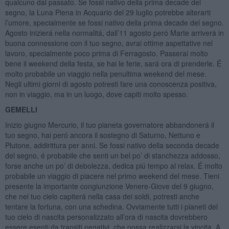
qualcuno dal passato. Se fossi nativo della prima decade del
segno, la Luna Piena in Acquario del 29 luglio potrebbe alterarti
l’umore, specialmente se fossi nativo della prima decade del segno.
Agosto inizierá nella normalitá, dall’11 agosto peró Marte arriverá in
buona connessione con il tuo segno, avrai ottime aspettative nel
lavoro, specialmente poco prima di Ferragosto. Passerai molto
bene il weekend della festa, se hai le ferie, sará ora di prenderle. É
molto probabile un viaggio nella penultima weekend del mese.
Negli ultimi giorni di agosto potresti fare una conoscenza positiva,
non in viaggio, ma in un luogo, dove capiti molto spesso.
GEMELLI
Inizio giugno Mercurio, il tuo pianeta governatore abbandonerá il
tuo segno, hai peró ancora il sostegno di Saturno, Nettuno e
Plutone, addirittura per anni. Se fossi nativo della seconda decade
del segno, é probabile che senti un bel po’ di stanchezza addosso,
forse anche un po’ di debolezza, dedica piú tempo al relax. É molto
probabile un viaggio di piacere nel primo weekend del mese. Tieni
presente la importante congiunzione Venere-Giove del 9 giugno,
che nel tuo cielo capiterá nella casa dei soldi, potresti anche
tentare la fortuna, con una schedina. Ovviamente tutti i pianeti del
tuo cielo di nascita personalizzato all’ora di nascita dovrebbero
essere esenti da transiti negativi, che possa realizzarsi la vincita. A