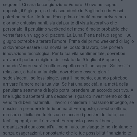
seguenti. Ci sará la congiunzione Venere- Giove nel segno
opposto, il 9 giugno, se hai ascendente in Sagittario o in Pesci
potrebbe portarti fortuna. Poco prima di metá mese arriveranno
giornate entusiasmanti, sia dal punto di vista lavorativo che
personale. Il penultimo weekend del mese é molto probabile che
vorrai fare un viaggio di piacere. La Luna Piena nel tuo segno il 30
giugno potrebbe alterarti l’umore. Prima del primo weekend di luglio
ci dovrebbe essere una novitá nel posto di lavoro, che porterá
innovazione tecnologica. Per la tua vita sentimentale, dovrebbe
arrivare il periodo migliore dell’estate dal 9 luglio al 6 agosto,
quando Venere sará in ottimo aspetto con il tuo segno. Se fossi in
relazione, o hai una famiglia, dovrebbero essere giorni
soddisfacenti, se fossi single, sará il momento, quando potrebbe
arrivare l’amore nella tua vita. Se hai una societá, alla metá della
penultima settimana di luglio potrai prendere un accordo positivo. A
fine luglio ti aspetterá una decisione, riguardo investimento soldi o
vendita di beni materiali. Il lavoro richiederá il massimo impegno, se
riuscissi a prendere le ferie prima di Ferragosto, sarebbe ottimo,
ma sará difficile che tu riesca a staccare i pensieri del tutto, con
tanti impegni, che ti ritroverai. Ferragosto passerai bene,
organizzerai qualcosa all’ultimo minuto, un viaggetto non lontano e
senza esagerazioni, nonostante che le tue possibilitá finanziarie te