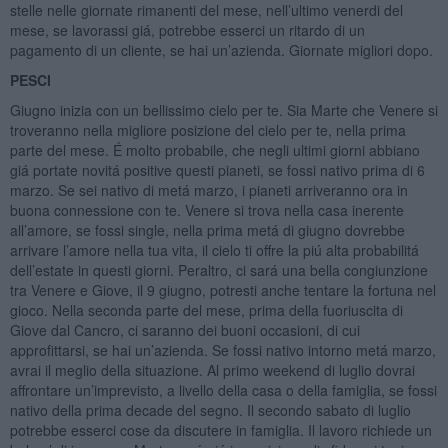
stelle nelle giornate rimanenti del mese, nell’ultimo venerdi del
mese, se lavorassi giá, potrebbe esserci un ritardo di un
pagamento di un cliente, se hai un’azienda. Giornate migliori dopo.
PESCI
Giugno inizia con un bellissimo cielo per te. Sia Marte che Venere si
troveranno nella migliore posizione del cielo per te, nella prima
parte del mese. É molto probabile, che negli ultimi giorni abbiano
giá portate novitá positive questi pianeti, se fossi nativo prima di 6
marzo. Se sei nativo di metá marzo, i pianeti arriveranno ora in
buona connessione con te. Venere si trova nella casa inerente
all’amore, se fossi single, nella prima metá di giugno dovrebbe
arrivare l’amore nella tua vita, il cielo ti offre la piú alta probabilitá
dell’estate in questi giorni. Peraltro, ci sará una bella congiunzione
tra Venere e Giove, il 9 giugno, potresti anche tentare la fortuna nel
gioco. Nella seconda parte del mese, prima della fuoriuscita di
Giove dal Cancro, ci saranno dei buoni occasioni, di cui
approfittarsi, se hai un’azienda. Se fossi nativo intorno metá marzo,
avrai il meglio della situazione. Al primo weekend di luglio dovrai
affrontare un’imprevisto, a livello della casa o della famiglia, se fossi
nativo della prima decade del segno. Il secondo sabato di luglio
potrebbe esserci cose da discutere in famiglia. Il lavoro richiede un