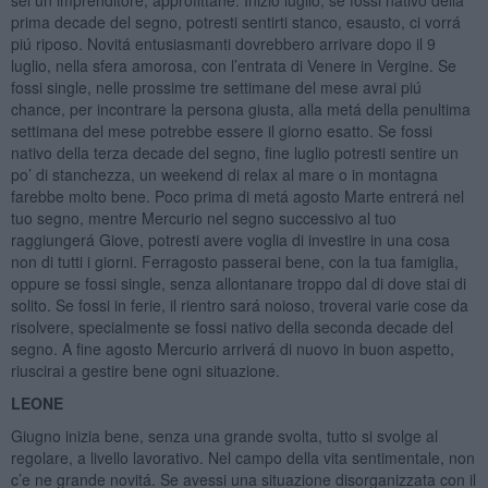
sei un imprenditore, approfittane. Inizio luglio, se fossi nativo della
prima decade del segno, potresti sentirti stanco, esausto, ci vorrá
piú riposo. Novitá entusiasmanti dovrebbero arrivare dopo il 9
luglio, nella sfera amorosa, con l’entrata di Venere in Vergine. Se
fossi single, nelle prossime tre settimane del mese avrai piú
chance, per incontrare la persona giusta, alla metá della penultima
settimana del mese potrebbe essere il giorno esatto. Se fossi
nativo della terza decade del segno, fine luglio potresti sentire un
po’ di stanchezza, un weekend di relax al mare o in montagna
farebbe molto bene. Poco prima di metá agosto Marte entrerá nel
tuo segno, mentre Mercurio nel segno successivo al tuo
raggiungerá Giove, potresti avere voglia di investire in una cosa
non di tutti i giorni. Ferragosto passerai bene, con la tua famiglia,
oppure se fossi single, senza allontanare troppo dal di dove stai di
solito. Se fossi in ferie, il rientro sará noioso, troverai varie cose da
risolvere, specialmente se fossi nativo della seconda decade del
segno. A fine agosto Mercurio arriverá di nuovo in buon aspetto,
riuscirai a gestire bene ogni situazione.
LEONE
Giugno inizia bene, senza una grande svolta, tutto si svolge al
regolare, a livello lavorativo. Nel campo della vita sentimentale, non
c’e ne grande novitá. Se avessi una situazione disorganizzata con il