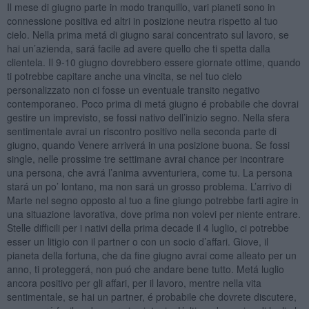
Il mese di giugno parte in modo tranquillo, vari pianeti sono in
connessione positiva ed altri in posizione neutra rispetto al tuo
cielo. Nella prima metá di giugno sarai concentrato sul lavoro, se
hai un’azienda, sará facile ad avere quello che ti spetta dalla
clientela. Il 9-10 giugno dovrebbero essere giornate ottime, quando
ti potrebbe capitare anche una vincita, se nel tuo cielo
personalizzato non ci fosse un eventuale transito negativo
contemporaneo. Poco prima di metá giugno é probabile che dovrai
gestire un imprevisto, se fossi nativo dell’inizio segno. Nella sfera
sentimentale avrai un riscontro positivo nella seconda parte di
giugno, quando Venere arriverá in una posizione buona. Se fossi
single, nelle prossime tre settimane avrai chance per incontrare
una persona, che avrá l’anima avventuriera, come tu. La persona
stará un po’ lontano, ma non sará un grosso problema. L’arrivo di
Marte nel segno opposto al tuo a fine giungo potrebbe farti agire in
una situazione lavorativa, dove prima non volevi per niente entrare.
Stelle difficili per i nativi della prima decade il 4 luglio, ci potrebbe
esser un litigio con il partner o con un socio d’affari. Giove, il
pianeta della fortuna, che da fine giugno avrai come alleato per un
anno, ti proteggerá, non puó che andare bene tutto. Metá luglio
ancora positivo per gli affari, per il lavoro, mentre nella vita
sentimentale, se hai un partner, é probabile che dovrete discutere,