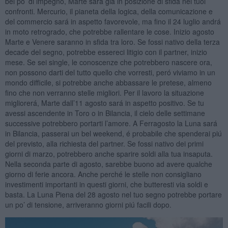
bel po’ di impegno, Marte sará giá in posizione di sfida nei tuoi
confronti. Mercurio, il pianeta della logica, della comunicazione e
del commercio sará in aspetto favorevole, ma fino il 24 luglio andrá
in moto retrogrado, che potrebbe rallentare le cose. Inizio agosto
Marte e Venere saranno in sfida tra loro. Se fossi nativo della terza
decade del segno, potrebbe essereci litigio con il partner, inizio
mese. Se sei single, le conoscenze che potrebbero nascere ora,
non possono darti del tutto quello che vorresti, peró viviamo in un
mondo difficile, si potrebbe anche abbassare le pretese, almeno
fino che non verranno stelle migliori. Per il lavoro la situazione
migliorerá, Marte dall’11 agosto sará in aspetto positivo. Se tu
avessi ascendente in Toro o in Bilancia, il cielo delle settimane
successive potrebbero portarti l’amore. A Ferragosto la Luna sará
in Bilancia, passerai un bel weekend, é probabile che spenderai piú
del previsto, alla richiesta del partner. Se fossi nativo dei primi
giorni di marzo, potrebbero anche sparire soldi alla tua insaputa.
Nella seconda parte di agosto, sarebbe buono ad avere qualche
giorno di ferie ancora. Anche perché le stelle non consigliano
investimenti importanti in questi giorni, che butteresti via soldi e
basta. La Luna Piena del 28 agosto nel tuo segno potrebbe portare
un po’ di tensione, arriveranno giorni piú facili dopo.