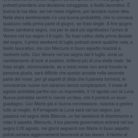
potresti prendere una decisione coraggiosa, a livello lavorativo. É
buona la tua idea, sei nel mese migliore, per lanciare nuove idee.
Nella sfera sentimentale c’e una buona probabilitá, che tu conosca
qualcuno nella prima parte di giugno, se fossi single. A fine giugno
Giove cambierá segno, ma per te sará piú significativo l’arrivo di
Venere nel tuo segno il 9 luglio. Se fossi nativo della prima decade
del segno, il primo weekend di luglio potresti avere qualche noia, a
livello lavorativo, ma con Mercurio in buon aspetto riuscirai a
risolvere tutto. Con Venere nel tuo segno dal 9 luglio, avrai un
cambiamento di look al positivo, brillerai piú di una stella reale. Se
fossi single, ciononostante, se a metá mese non avrai trovato la
persona giusta, sará difficile che questo accada nella seconda
parte del mese, per gli aspetti di sfida che il pianeta formerá, le
conoscenze nuove non saranno senza complicazioni. Il mese di
agosto potrebbe partire con un imprevisto, il 12 agosto con la Luna
Nuova potrebbe venirti in mente un’idea, che ti porterá un buon
guadagno. Con Marte giá in buona connessione, riuscirai a gestire
tutto al meglio. A Ferragosto la Luna sará nel tuo segno, poi
passerá nel segno della Bilancia, un bel weekend di divertimento e
relax ti aspetta. Mercurio, il tuo pianeta governatore entrerá nel tuo
segno il 25 agosto, nei giorni seguenti con Marte in buon aspetto
potrai portare aggiornamenti favorevoli al tuo lavoro. Il rientro al