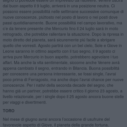
segno ci potrebbe essere un imprevisto da risolvere. Venere uscirá
dal buon aspetto il 9 luglio, arriverá in una posizione neutra. Ci
possono essere possibilitá nelle settimane successive comunque di
nuove conoscenze, piúttosto nel posto di lavoro o nei posti dove
passi quotidianamente. Buone possibilitá nel campo lavorativo, ma
c’e da tenere presente che Mercurio fino il 24 luglio sará in moto
retrogrado, che potrebbe rallentare la situazione. Dopo la ripresa in
moto diretto del pianeta, sará sicuremente piú facile a sbrigare
quello che vorresti. Agosto partirá con un bel cielo, Sole e Giove in
Leone saranno in ottimo aspetto con il tuo segno, il 9 agosto ci
arriva pure Mercurio in buon aspetto, potrebbero agevolare i tuo
affari. Ma anche la vita sentimentale, siccome anche Venere avrá
appena cambiato il segno, entrando in Bilancia. Buona possibilitá
per conoscere una persona interessante, se fossi single, l’avrai
poco prima di Ferragosto, ma anche dopo l’avrai chance per nuove
conoscenze. Per i nativi della seconda decade del segno, che
hanno giá un partner, potrebbe essere critico il giorno 23 agosto, a
livello relazionale, per i single dopo il 25 agosto ancora buone stelle
per viaggi e divertimenti.
TORO
Nel mese di giugno avrai ancora l’occasione di usufruire del
favorevole aspetto di Giove, il pianeta della grande fortuna.