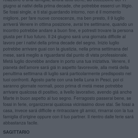
giugno ai nativi della prima decade, che potrebbe esserci un litigio.
Se fossi single, e ti stai guardando intorno, non é il momento
migliore, per fare nuove conoscenze, ma ben presto, il 9 luglio
arriverá Venere in ottima posizione, avrai tre settimane, quando un
incontro potrebbe andare a buon fine, e potresti trovare la persona
giusta per il tuo futuro. Il 24 giugno sará una giornata difficile al
lavoro per i nativi della prima decade del segno. Inizio luglio
potrebbe arrivare guai con la giustizia, nella prima settimana del
mese, sará meglio a riguardarsi dal punto di vista professionale.
Metá luglio dovrebbe andare in porto una tua iniziativa. Venere, il
pianeta dell’amore sará giá in aspetto favorevole, alla metá della
penultima settimana di luglio sará particolarmente predisposto nei
tuoi confronti. Agosto parte con una bella Luna in Pesci, poi ci
saranno giornate normali, poco prima di metá mese potrebbe
arrivare qualcosa di positivo, a livello lavorativo, avendo giá anche
Marte in buon aspetto al tuo segno. Ferragosto passerai bene, se
fossi in ferie, organizzerai qualcosa vicinissimo dove stai. Se fossi a
casa, invece sará difficile e rintracciare gli amici, rimarrai con la tua
famiglia d’origine oppure con il tuo partner. Il rientro dalle ferie sará
abbastanza facile.
SAGITTARIO