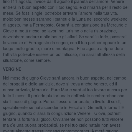
fino l’11 agosto, invece dal 6 agosto il pianeta dell’amore, Venere
entrerá in buon aspetto con il tuo segno, e ci rimarrá per il resto del
mese. Se fossi single, potrebbe arrivare l’amore nella tua vita,
molto ben messe saranno i pianeti e la Luna nel secondo weekend
di agosto, ma a Ferragosto. Ci sará la congiunzione tra Mercurio e
Giove a metá mese, se lavori nel turismo o nella ristorazione,
dovrebbero andare molto bene gli affari. Se sarai in ferie, passerai
le vacanze di Ferragosto da sogno, con il tuo partner oppure in un
luogo molto gradito, mare o montagna. Fine agosto a riprendere
l’attivitá potrebbe essere un po’ faticoso, ma sarai all’altezza della
situazione, come sempre.
VERGINE
Nel mese di giugno Giove sará ancora in buon aspetto, nel campo
dei progetti e delle amicizie, dove si trova anche Venere, ed il
nuovo arrivato, Mercurio. Pure Marte sará al tuo favore ancora per
tutto il mese. Il periodo piú fortunato dell’estate sembrerebbe che
sia il mese di giugno. Potresti essere fortunato, a livello di soldi,
specialmente se hai ascendente in Pesci o in Gemelli, intorno il 9
giugno, quando ci sará la congiunzione Venere - Giove, potresti
tentare la fortuna al gioco. Ovviamente non possono tutti vincere,
ma c’e una buona probabilitá, se nel tuo cielo natale non avessi
eventualmente transiti negativi contemporanei. A metá giugno