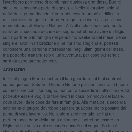
l’avrebbero permesso di combinare qualcosa grandiosa. Buone
stelle nella seconda parte di agosto, a livello lavorativo, solo ai
nativi della prima decade ci potrebbe essere un po’ di difficoltá,
un’incertezza da gestire, dopo Ferragosto, dovuta alla posizione
momentanea di Marte e Nettuno. A livello relazionale solamente i
nativi della seconda decade del segno potrebbero avere un litigio
con il partner o in famiglia nel penultimo weekend del mese. Se sei
single e lavori in ristorazione o nel turismo stagionale, potresti
conoscere una persona interessante, negli ultimi giorni del mese,
ma potrebbe trattarsi solo di un’avventura, per cose piú serie ci
sará da aspettare settembre.
ACQUARIO
Inizio di giugno Marte mostrerá il lato guerriero nei tuoi confronti,
comunque con Saturno, Urano e Nettuno per anni ancora in buona
connessione con il tuo segno, non potrá succedere nulla di male. Ci
potrebbe essere voglia di fare lavori in casa, o rinnovo del locale,
dove lavori, delle cose da fare in famiglia. Alla metá della seconda
settimana di giugno dovrebbe capitare qualcosa molto positivo dal
punto di vista lavorativo. Nella sfera sentimentale, se hai un
partner, poco dopo della metá del mese ci potrebbe essere un
litigio, se sei nativo della seconda decade del segno. Se fossi
single, potresti conoscere una persona interessante, ma il rapporto