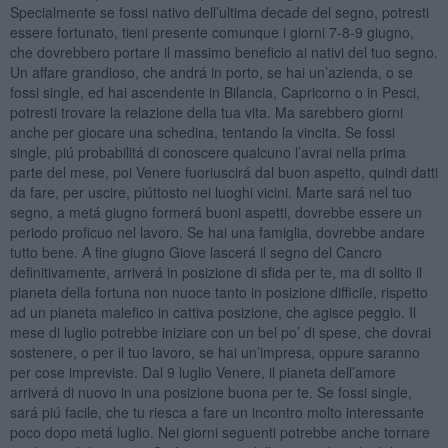
Specialmente se fossi nativo dell’ultima decade del segno, potresti
essere fortunato, tieni presente comunque i giorni 7-8-9 giugno,
che dovrebbero portare il massimo beneficio ai nativi del tuo segno.
Un affare grandioso, che andrá in porto, se hai un’azienda, o se
fossi single, ed hai ascendente in Bilancia, Capricorno o in Pesci,
potresti trovare la relazione della tua vita. Ma sarebbero giorni
anche per giocare una schedina, tentando la vincita. Se fossi
single, piú probabilitá di conoscere qualcuno l’avrai nella prima
parte del mese, poi Venere fuoriuscirá dal buon aspetto, quindi datti
da fare, per uscire, piúttosto nei luoghi vicini. Marte sará nel tuo
segno, a metá giugno formerá buoni aspetti, dovrebbe essere un
periodo proficuo nel lavoro. Se hai una famiglia, dovrebbe andare
tutto bene. A fine giugno Giove lascerá il segno del Cancro
definitivamente, arriverá in posizione di sfida per te, ma di solito il
pianeta della fortuna non nuoce tanto in posizione difficile, rispetto
ad un pianeta malefico in cattiva posizione, che agisce peggio. Il
mese di luglio potrebbe iniziare con un bel po’ di spese, che dovrai
sostenere, o per il tuo lavoro, se hai un’impresa, oppure saranno
per cose impreviste. Dal 9 luglio Venere, il pianeta dell’amore
arriverá di nuovo in una posizione buona per te. Se fossi single,
sará piú facile, che tu riesca a fare un incontro molto interessante
poco dopo metá luglio. Nei giorni seguenti potrebbe anche tornare