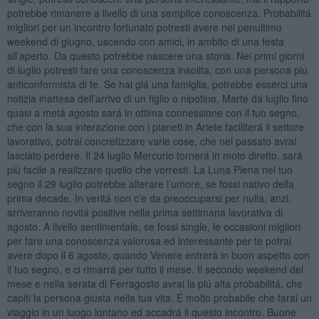
potrebbe rimanere a livello di una semplice conoscenza. Probabilitá
migliori per un incontro fortunato potresti avere nel penultimo
weekend di giugno, uscendo con amici, in ambito di una festa
all’aperto. Da questo potrebbe nascere una storia. Nei primi giorni
di luglio potresti fare una conoscenza insolita, con una persona piú
anticonformista di te. Se hai giá una famiglia, potrebbe esserci una
notizia inattesa dell’arrivo di un figlio o nipotino. Marte da luglio fino
quasi a metá agosto sará in ottima connessione con il tuo segno,
che con la sua interazione con i pianeti in Ariete faciliterá il settore
lavorativo, potrai concretizzare varie cose, che nel passato avrai
lasciato perdere. Il 24 luglio Mercurio tornerá in moto diretto, sará
piú facile a realizzare quello che vorresti. La Luna Piena nel tuo
segno il 29 luglio potrebbe alterare l’umore, se fossi nativo della
prima decade. In veritá non c’e da preoccuparsi per nulla, anzi,
arriveranno novitá positive nella prima settimana lavorativa di
agosto. A livello sentimentale, se fossi single, le occasioni migliori
per fare una conoscenza valorosa ed interessante per te potrai
avere dopo il 6 agosto, quando Venere entrerá in buon aspetto con
il tuo segno, e ci rimarrá per tutto il mese. Il secondo weekend del
mese e nella serata di Ferragosto avrai la piú alta probabilitá, che
capiti la persona giusta nella tua vita. É molto probabile che farai un
viaggio in un luogo lontano ed accadrá li questo incontro. Buone