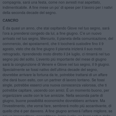
compagnia, sará una festa, come non avresti mai aspettato,
indimenticabile. A fine mese un po’ di spese per il lavoro per i nativi
della seconda decade del segno.
CANCRO
É da quasi un anno, che stai ospitando Giove nel tuo segno, sará
l’ora a prendersi congedo da lui, a fine giugno. C’e un nuovo
arrivato nel tuo segno, Mercurio, il pianeta della comunicazione, del
commercio, dei spostamenti, che ti toccherá custodire fino il 9
agosto, visto che da fine giugno il pianeta inizierá il suo moto
retrogrado, riprendendo moto diretto il 24 luglio, ci rimarrá nel tuo
segno piú del solito. L’evento piú importante del mese di giugno
sará la congiunzione di Venere e Giove nel tuo segno, il 9 giugno.
Specialmente se fossi nativo dell’ultima decade del segno,
dovrebbe arrivare la fortuna da te, potrebbe trattarsi di un affare
che dará buon esito, con un partner di lavoro lontano. Se fossi
single, potrebbe esserci una nuova conoscenza valorosa, che ti
potrebbe capitare, uscendo con amici. É un momento buono, per
organizzare uscite con le tue amicizie. Nella seconda parte di
giugno, buone possibilitá economiche dovrebbero arrivare. Ma
l’investimento, che vorrai fare, sembrerá molto piú accantivante, di
quello che é per davvero. A fine giugno arriverá l’affare migliore, se