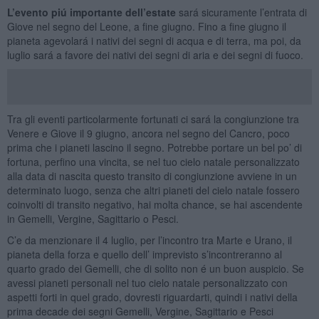
L’evento piú importante dell’estate
sará sicuramente l’entrata di
Giove nel segno del Leone, a fine giugno. Fino a fine giugno il
pianeta agevolará i nativi dei segni di acqua e di terra, ma poi, da
luglio sará a favore dei nativi dei segni di aria e dei segni di fuoco.
Tra gli eventi particolarmente fortunati ci sará la congiunzione tra
Venere e Giove il 9 giugno, ancora nel segno del Cancro, poco
prima che i pianeti lascino il segno. Potrebbe portare un bel po’ di
fortuna, perfino una vincita, se nel tuo cielo natale personalizzato
alla data di nascita questo transito di congiunzione avviene in un
determinato luogo, senza che altri pianeti del cielo natale fossero
coinvolti di transito negativo, hai molta chance, se hai ascendente
in Gemelli, Vergine, Sagittario o Pesci.
C’e da menzionare il 4 luglio, per l’incontro tra Marte e Urano, il
pianeta della forza e quello dell’ imprevisto s’incontreranno al
quarto grado dei Gemelli, che di solito non é un buon auspicio. Se
avessi pianeti personali nel tuo cielo natale personalizzato con
aspetti forti in quel grado, dovresti riguardarti, quindi i nativi della
prima decade dei segni Gemelli, Vergine, Sagittario e Pesci