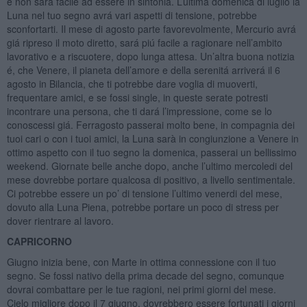
e non sará facile ad essere in sintonia. L’ultima domenica di luglio la
Luna nel tuo segno avrá vari aspetti di tensione, potrebbe
sconfortarti. Il mese di agosto parte favorevolmente, Mercurio avrá
giá ripreso il moto diretto, sará piú facile a ragionare nell’ambito
lavorativo e a riscuotere, dopo lunga attesa. Un’altra buona notizia
é, che Venere, il pianeta dell’amore e della serenitá arriverá il 6
agosto in Bilancia, che ti potrebbe dare voglia di muoverti,
frequentare amici, e se fossi single, in queste serate potresti
incontrare una persona, che ti dará l’impressione, come se lo
conoscessi giá. Ferragosto passerai molto bene, in compagnia dei
tuoi cari o con i tuoi amici, la Luna sarà in congiunzione a Venere in
ottimo aspetto con il tuo segno la domenica, passerai un bellissimo
weekend. Giornate belle anche dopo, anche l’ultimo mercoledi del
mese dovrebbe portare qualcosa di positivo, a livello sentimentale.
Ci potrebbe essere un po’ di tensione l’ultimo venerdi del mese,
dovuto alla Luna Piena, potrebbe portare un poco di stress per
dover rientrare al lavoro.
CAPRICORNO
Giugno inizia bene, con Marte in ottima connessione con il tuo
segno. Se fossi nativo della prima decade del segno, comunque
dovrai combattare per le tue ragioni, nei primi giorni del mese.
Cielo migliore dopo il 7 giugno, dovrebbero essere fortunati i giorni