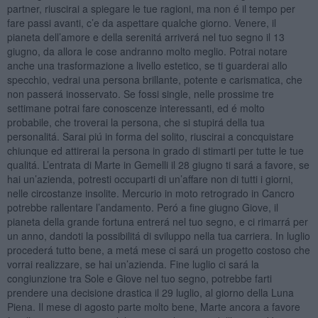
partner, riuscirai a spiegare le tue ragioni, ma non é il tempo per
fare passi avanti, c’e da aspettare qualche giorno. Venere, il
pianeta dell’amore e della serenitá arriverá nel tuo segno il 13
giugno, da allora le cose andranno molto meglio. Potrai notare
anche una trasformazione a livello estetico, se ti guarderai allo
specchio, vedrai una persona brillante, potente e carismatica, che
non passerá inosservato. Se fossi single, nelle prossime tre
settimane potrai fare conoscenze interessanti, ed é molto
probabile, che troverai la persona, che si stupirá della tua
personalitá. Sarai piú in forma del solito, riuscirai a concquistare
chiunque ed attirerai la persona in grado di stimarti per tutte le tue
qualitá. L’entrata di Marte in Gemelli il 28 giugno ti sará a favore, se
hai un’azienda, potresti occuparti di un’affare non di tutti i giorni,
nelle circostanze insolite. Mercurio in moto retrogrado in Cancro
potrebbe rallentare l’andamento. Peró a fine giugno Giove, il
pianeta della grande fortuna entrerá nel tuo segno, e ci rimarrá per
un anno, dandoti la possibilitá di sviluppo nella tua carriera. In luglio
procederá tutto bene, a metá mese ci sará un progetto costoso che
vorrai realizzare, se hai un’azienda. Fine luglio ci sará la
congiunzione tra Sole e Giove nel tuo segno, potrebbe farti
prendere una decisione drastica il 29 luglio, al giorno della Luna
Piena. Il mese di agosto parte molto bene, Marte ancora a favore