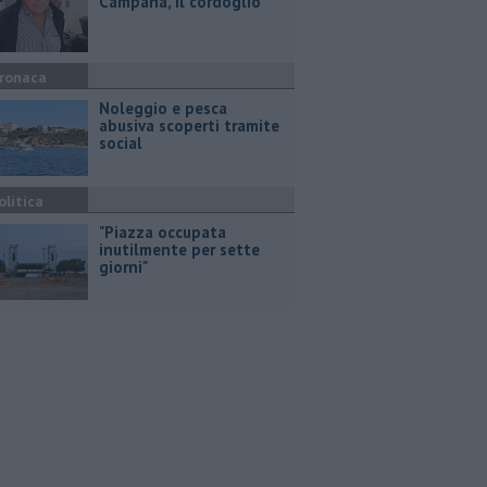
Campana, il cordoglio
ronaca
Noleggio e pesca
abusiva scoperti tramite
social
olitica
"Piazza occupata
inutilmente per sette
giorni"