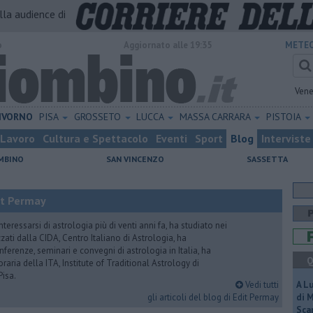
alla audience di
o
Aggiornato alle 19:35
METEO
Vene
IVORNO
PISA
GROSSETO
LUCCA
MASSA CARRARA
PISTOIA
Lavoro
Cultura e Spettacolo
Eventi
Sport
Blog
Interviste
MBINO
SAN VINCENZO
SASSETTA
it Permay
nteressarsi di astrologia più di venti anni fa, ha studiato nei
zati dalla CIDA, Centro Italiano di Astrologia, ha
erenze, seminari e convegni di astrologia in Italia, ha
Q
oraria della ITA, Institute of Traditional Astrology di
Pisa.
Vedi tutti
A L
gli articoli del blog di Edit Permay
di 
Scar