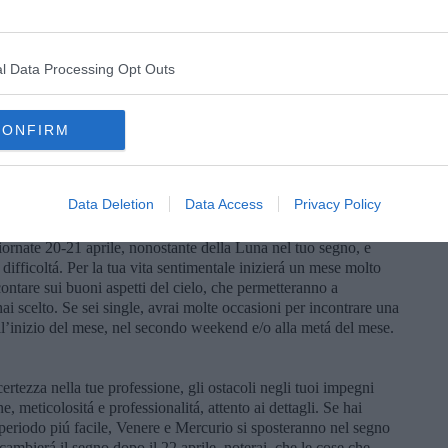
he desideri, possa ritornare nella tua vita. Avrai possibilitá di
, e il 18-19 aprile, quando la Luna sará nel tuo segno. Anche il
ana lavorativa. Venere ti aprirá l’orizzonte verso nuove méte, cogli
l Data Processing Opt Outs
livello lavorativo per te é un ottimo momento, varie possibilitá si
CONFIRM
l volo. Avrai qualche persona che ti aiuterá ad organizzare meglio
i un lavoro, nel mese di aprile potresti trovarlo, approfitta delle
ova nel segno dell’Ariete potrebbe aprirti la strada per la
Data Deletion
Data Access
Privacy Policy
tua carriera. Potrebbe trattarsi di un corso di perfezionamento, o
giunto alla tua professionalitá. Giornate favorevoli anche alla
giornate 20-21 aprile, nonostante della Luna nel tuo segno, e
difficoltá. Per la tua vita sentimentale inizierá un mese molto
ontare sui buoni aspetti del cielo, che permetteranno a
hai scelto. Se sei single, avrai molte occasioni per incontrare una
 all’inizio del mese, nel secondo weekend e/o alla metá del mese.
certezza nella tue professione, gli ostacoli negli tuoi impegni
, meticolositá e professionalitá, attento ai dettagli. Se hai
periodo piú facile, Venere e Mercurio si sposteranno nel segno
cambierá il segno dopo il 22 aprile, noterai, che le cose che