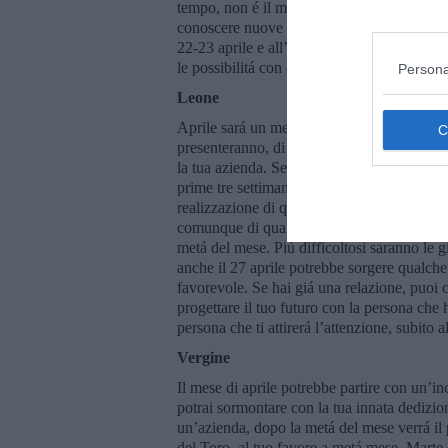
tempo, non é il momento, quando la persona c
conoscere nuove persone, il 12-13-14 aprile
22-23 aprile e all’inizio dell’ultima settim
le possibilitá con entusiasmo.
Persona
Leone
Aprile sará un mese con tante iniziative. A 
presenteranno, di cui dovrai approfittare a
la tua azienda. Se invece fossi alla ricerca d
prime tre settimane. Il 12 aprile la Luna Nu
realizzazione di qualcosa importante per la 
comunque di qualcosa che dará un valore ag
metá del mese. Piú difficoltosi saranno le 
anche il 27 aprile potrebbe sorgere qualche 
favorevole. Se hai giá una relazione, puoi c
progettare il tuo futuro con la persona che 
persona che ti attirerá l’attenzione, subito
Vergine
Il mese di aprile potrebbe partire con un’in
potrai sormontare con la tua innata dedizione
un’azienda, dopo la metá del mese verrá il 
del Toro, al tuo favore a metá mese. Marte 