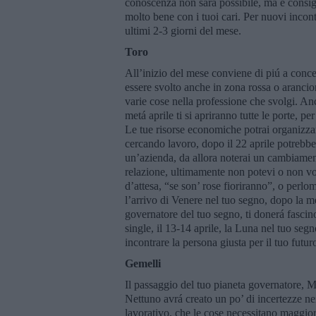
conoscenza non sará possibile, ma é consigl
molto bene con i tuoi cari. Per nuovi incont
ultimi 2-3 giorni del mese.
Toro
All’inizio del mese conviene di piú a concen
essere svolto anche in zona rossa o aranci
varie cose nella professione che svolgi. An
metá aprile ti si apriranno tutte le porte, 
Le tue risorse economiche potrai organizza
cercando lavoro, dopo il 22 aprile potrebbe 
un’azienda, da allora noterai un cambiament
relazione, ultimamente non potevi o non vole
d’attesa, “se son’ rose fioriranno”, o perlo
l’arrivo di Venere nel tuo segno, dopo la m
governatore del tuo segno, ti donerá fascino
single, il 13-14 aprile, la Luna nel tuo se
incontrare la persona giusta per il tuo futu
Gemelli
Il passaggio del tuo pianeta governatore, M
Nettuno avrá creato un po’ di incertezze nei
lavorativo, che le cose necessitano maggior