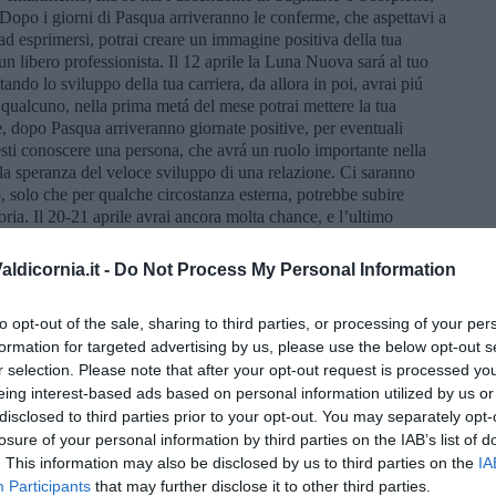
 Dopo i giorni di Pasqua arriveranno le conferme, che aspettavi a
 ad esprimersi, potrai creare un immagine positiva della tua
 un libero professionista. Il 12 aprile la Luna Nuova sará al tuo
tando lo sviluppo della tua carriera, da allora in poi, avrai piú
i qualcuno, nella prima metá del mese potrai mettere la tua
le, dopo Pasqua arriveranno giornate positive, per eventuali
esti conoscere una persona, che avrá un ruolo importante nella
la speranza del veloce sviluppo di una relazione. Ci saranno
solo che per qualche circostanza esterna, potrebbe subire
toria. Il 20-21 aprile avrai ancora molta chance, e l’ultimo
ldicornia.it -
Do Not Process My Personal Information
ezze che speravi da tempo, nel campo lavorativo. Dopo Pasqua
to opt-out of the sale, sharing to third parties, or processing of your per
a metá del mese potresti avere una possibilitá professionale in
formation for targeted advertising by us, please use the below opt-out s
 lavoro, potrebbe arrivare quello giusto. É molto probabile che si
r selection. Please note that after your opt-out request is processed y
neti danno la possibilitá ampia di settori lavorativi
di dedicarti ad un altro tipo di attivitá, rispetto a quello che hai
eing interest-based ads based on personal information utilized by us or
e fortunate, se hai un’azienda potresti creare il marketing giusto
disclosed to third parties prior to your opt-out. You may separately opt-
 della vita sentimentale, se hai una relazione, dovresti aver passato
losure of your personal information by third parties on the IAB’s list of
ú certezze arriveranno dopo il 14 aprile, con l’entrata di
. This information may also be disclosed by us to third parties on the
IA
la ricerca di un amore perduto, dovresti lasciare scorrere del
Participants
that may further disclose it to other third parties.