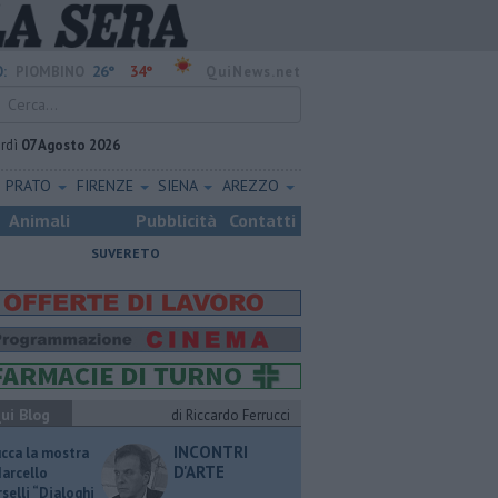
26°
34°
:
PIOMBINO
QuiNews.net
rdì
07 Agosto 2026
PRATO
FIRENZE
SIENA
AREZZO
Animali
Pubblicità
Contatti
SUVERETO
ui Blog
di Riccardo Ferrucci
INCONTRI
ucca la mostra
D'ARTE
Marcello
selli “Dialoghi