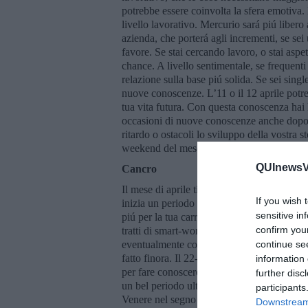
potrebbe essere coinvolta la sfera emotiva.
livello lavorativo. Mercurio sará piú libero
azienda, che porterá agli incrementi, se sei
favore. Se stai cercando lavoro, o stai aspet
chance. A livello sentimentale, se frequent
relazione sulla base piú solida. Se sei sing
nuove conoscenze. L’11 o il 12 aprile potr
tua vita futura. Con questa conoscenza hai 
occasioni di nuove conoscenze anche dopo, 
ritardo o ostacoli lo sviluppo della vostra s
weekend del mese.
QUInewsVa
Cancro
Il mese di aprile ti dovrebbe dare le cert
If you wish 
inizia un periodo migliore, poco prima dell
sensitive in
piú per la tua carriera. Se stai cercando un
confirm you
tratti di smart-working. La posizione dei pia
eventualmente coinvolti, puó darsi sceglierai 
continue se
fatto finora. Il 22-23 aprile saranno giornat
information 
per fare conoscere la tua attivitá. A livello
further disc
un bel periodo ultimamente. Ad ogni modo pi
participants
Venere nel segno del Toro. Se sei single, al
Downstream 