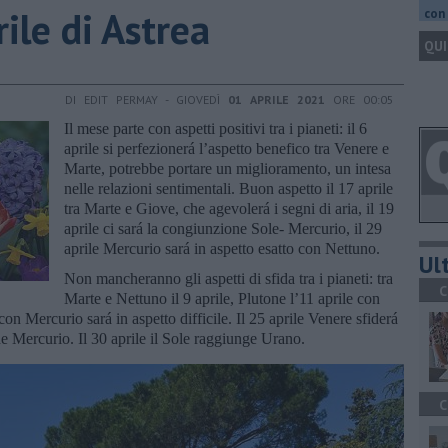
rile di Astrea
con 
QUI
DI EDIT PERMAY - GIOVEDÌ
01 APRILE 2021
ORE 00:05
Il mese parte con aspetti positivi tra i pianeti: il 6
aprile si perfezionerá l’aspetto benefico tra Venere e
Marte, potrebbe portare un miglioramento, un intesa
nelle relazioni sentimentali. Buon aspetto il 17 aprile
tra Marte e Giove, che agevolerá i segni di aria, il 19
aprile ci sará la congiunzione Sole- Mercurio, il 29
aprile Mercurio sará in aspetto esatto con Nettuno.
Ult
Non mancheranno gli aspetti di sfida tra i pianeti: tra
C
Marte e Nettuno il 9 aprile, Plutone l’11 aprile con
 con Mercurio sará in aspetto difficile. Il 25 aprile Venere sfiderá
 Mercurio. Il 30 aprile il Sole raggiunge Urano.
C