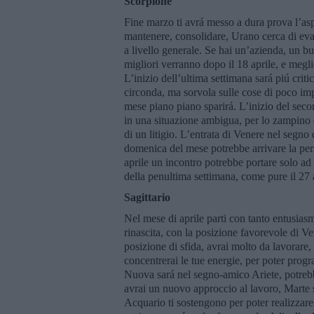
Scorpione
Fine marzo ti avrá messo a dura prova l’asp
mantenere, consolidare, Urano cerca di evad
a livello generale. Se hai un’azienda, un bu
migliori verranno dopo il 18 aprile, e megli
L’inizio dell’ultima settimana sará piú criti
circonda, ma sorvola sulle cose di poco impo
mese piano piano sparirá. L’inizio del sec
in una situazione ambigua, per lo zampino di
di un litigio. L’entrata di Venere nel segno d
domenica del mese potrebbe arrivare la pers
aprile un incontro potrebbe portare solo ad
della penultima settimana, come pure il 27 a
Sagittario
Nel mese di aprile parti con tanto entusiasmo
rinascita, con la posizione favorevole di Ve
posizione di sfida, avrai molto da lavorare,
concentrerai le tue energie, per poter prog
Nuova sará nel segno-amico Ariete, potrebbe
avrai un nuovo approccio al lavoro, Marte sa
Acquario ti sostengono per poter realizzare