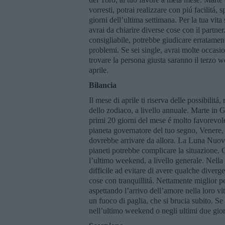
vorresti, potrai realizzare con piú facilitá, 
giorni dell’ultima settimana. Per la tua vita
avrai da chiarire diverse cose con il partner
consigliabile, potrebbe giudicare erratament
problemi. Se sei single, avrai molte occasi
trovare la persona giusta saranno il terzo w
aprile.
Bilancia
Il mese di aprile ti riserva delle possibilit
dello zodiaco, a livello annuale. Marte in 
primi 20 giorni del mese é molto favorevole a
pianeta governatore del tuo segno, Venere, 
dovrebbe arrivare da allora. La Luna Nuova 
pianeti potrebbe complicare la situazione. G
l’ultimo weekend, a livello generale. Nella t
difficile ad evitare di avere qualche diverge
cose con tranquillitá. Nettamente miglior p
aspettando l’arrivo dell’amore nella loro vi
un fuoco di paglia, che si brucia subito. S
nell’ultimo weekend o negli ultimi due giorn