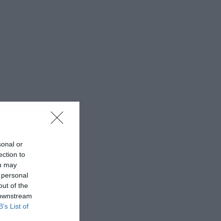
sonal or
ection to
ou may
 personal
out of the
 downstream
B’s List of