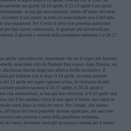
specialmente nei giorni 18-19 aprile, il 22-23 aprile e nei primi
 sentimentale, se hai giá una relazione, subito all’inizio del mese
. Accettare il suo parere in tutto ed assecondarlo non é del tutto
e una situazione. Per il resto il mese non presenta particolari
oni per fare nuove conoscenze, le giornate piú favorevoli per
eekend, il giovedi e venerdi della penultima settimana e il 26-27
á, ma anche vari trabocchi, nonostante che sei il segno piú favorito
Gemelli, ostacolato solo da Nettuno fino a poco dopo Pasqua, nei
lla buona riuscita degli tuoi affari a livello lavorativo. Il
sará piú brillante con te dopo il 14 aprile, un buon periodo
del 12 aprile nel segno opposto al tuo, in vicinanza di altri
iornate positive saranno il 16-17 aprile, il 20-21 aprile e
ua vita sentimentale, se hai giá una relazione, il 9-10 aprile sará
nza con il tuo partner, cerca di non agire d’istinto, ma valuta le
eriodo verrá dopo la metá del mese. Per i single, che stanno
ta, all’inizio del mese potrebbe arrivare qualcuno, ma sará solo
e conosci una persona a metá della penultima settimana,
i del mese, dovrebbe darti piú sicurezza e serietá per il futuro.