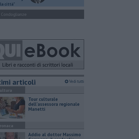
la città"
Condoglianze
imi articoli
Vedi tutti
ultura
Tour culturale
dell'assessora regionale
Manetti
ronaca
Addio al dottor Massimo