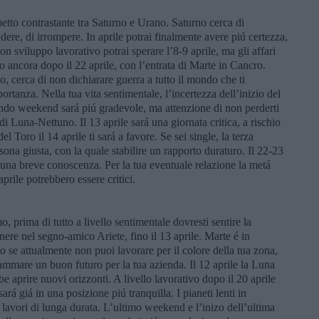
etto contrastante tra Saturno e Urano. Saturno cerca di
ere, di irrompere. In aprile potrai finalmente avere piú certezza,
on sviluppo lavorativo potrai sperare l’8-9 aprile, ma gli affari
o ancora dopo il 22 aprile, con l’entrata di Marte in Cancro.
co, cerca di non dichiarare guerra a tutto il mondo che ti
rtanza. Nella tua vita sentimentale, l’incertezza dell’inizio del
ondo weekend sará piú gradevole, ma attenzione di non perderti
 Luna-Nettuno. Il 13 aprile sará una giornata critica, a rischio
el Toro il 14 aprile ti sará a favore. Se sei single, la terza
ona giusta, con la quale stabilire un rapporto duraturo. Il 22-23
 una breve conoscenza. Per la tua eventuale relazione la metá
prile potrebbero essere critici.
, prima di tutto a livello sentimentale dovresti sentire la
nere nel segno-amico Ariete, fino il 13 aprile. Marte é in
 o se attualmente non puoi lavorare per il colore della tua zona,
rammare un buon futuro per la tua azienda. Il 12 aprile la Luna
 aprire nuovi orizzonti. A livello lavorativo dopo il 20 aprile
rá giá in una posizione piú tranquilla. I pianeti lenti in
 lavori di lunga durata. L’ultimo weekend e l’inizo dell’ultima