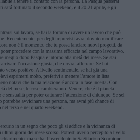
iabile a tenere il contatto con la persona. La Pasqua passerai
ri sará fortunato il secondo weekend, e il 20-21 aprile, e gli
trarsi sul lavoro, se hai la fortuna di avere un lavoro che puó
one. Recentemente, per degli imprevisti avrai dovuto modificare
cora non é il momento, che tu possa lanciare nuovi progetti, da
per poter procedere con la massima efficacia nel campo lavorativo.
re meglio dopo Pasqua e intorno alla metá del mese. Se stai
arrivare l’occasione giusta, che dovrai afferrare. Se hai
o verso positivo. A livello sentimentale, se hai giá una
vi esprimerti molto, preferivi a mettere l’amore in lista
meno notavi che la tua relazione é ancora in fase incerta. Con
etá del mese, le cose cambieranno. Venere, che é il pianeta
 e sensualitá per poter catturare l’attenzione di chiunque. Se sei
gno potrebbe avvicinare una persona, ma avrai piú chance di
ro nel terzo e nel quarto weekend.
ercurio in un segno che poco gli si addice e la vicinanza di
 ultimi giorni del mese scorso. Potresti averlo percepito a livello
 chiarimento, ma se hai l’ascendente in Sagittario o Scorpione,