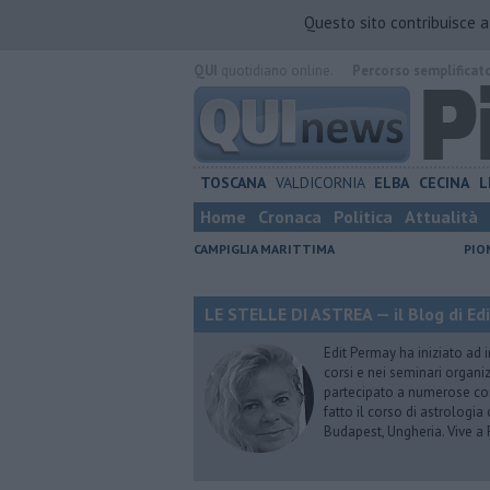
Questo sito contribuisce 
QUI
quotidiano online.
Percorso semplificat
TOSCANA
VALDICORNIA
ELBA
CECINA
L
Home
Cronaca
Politica
Attualità
CAMPIGLIA MARITTIMA
PIO
LE STELLE DI ASTREA — il Blog di Ed
Edit Permay ha iniziato ad i
corsi e nei seminari organiz
partecipato a numerose conf
fatto il corso di astrologia 
Budapest, Ungheria. Vive a 