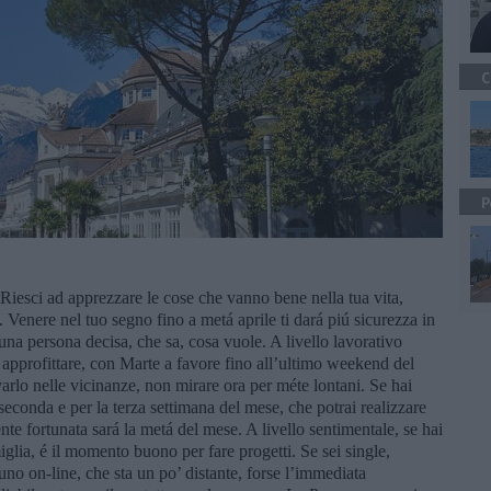
C
P
. Riesci ad apprezzare le cose che vanno bene nella tua vita,
. Venere nel tuo segno fino a metá aprile ti dará piú sicurezza in
una persona decisa, che sa, cosa vuole. A livello lavorativo
i approfittare, con Marte a favore fino all’ultimo weekend del
varlo nelle vicinanze, non mirare ora per méte lontani. Se hai
seconda e per la terza settimana del mese, che potrai realizzare
nte fortunata sará la metá del mese. A livello sentimentale, se hai
ia, é il momento buono per fare progetti. Se sei single,
uno on-line, che sta un po’ distante, forse l’immediata