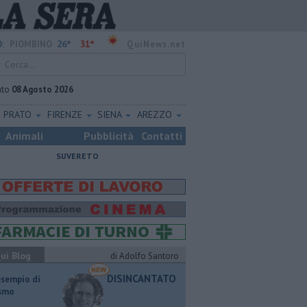
26°
31°
:
PIOMBINO
QuiNews.net
ato
08 Agosto 2026
PRATO
FIRENZE
SIENA
AREZZO
Animali
Pubblicità
Contatti
SUVERETO
ui Blog
di Adolfo Santoro
DISINCANTATO
esempio di
ismo