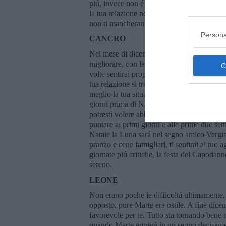
piú, invece non é il momento di pensare ai g
la tua relazione necessiterá chiarmenti nel
non ti mancheranno, specialmente nella se
Persona
CANCRO
Nel mese di dicembre le questioni relaziona
migliorare, con la permanenza di Venere nel
volte sentirai proprio l’esatto opposto. Ven
tua relazione si trasformi, nella seconda fin
meglio la tua situazione. Anche se sarai for
giorni prima di Natale. Ci potrebbe arrivare
potresti volere abbandonare la situazione di
puntare ai primi giorni e alle prime due set
Natale la Luna sará nel segno amico Vergine
pranzo e cene famigliari, ti sentirai al tuo 
giornate piú critiche, la festa del Capodan
sereno.
LEONE
Non erano poche le difficoltá ultimamente,
opposto, pure Marte era ostile. A fine dice
favorevole per te. Tutto sta tornando bene 
quando Marte entrerá in un segno decisament