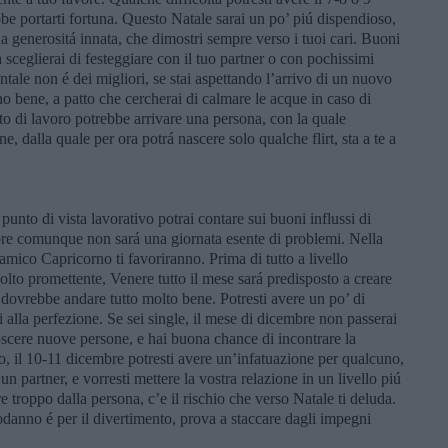
e portarti fortuna. Questo Natale sarai un po’ piú dispendioso,
tua generositá innata, che dimostri sempre verso i tuoi cari. Buoni
 sceglierai di festeggiare con il tuo partner o con pochissimi
ntale non é dei migliori, se stai aspettando l’arrivo di un nuovo
o bene, a patto che cercherai di calmare le acque in caso di
sto di lavoro potrebbe arrivare una persona, con la quale
ne, dalla quale per ora potrá nascere solo qualche flirt, sta a te a
l punto di vista lavorativo potrai contare sui buoni influssi di
bre comunque non sará una giornata esente di problemi. Nella
mico Capricorno ti favoriranno. Prima di tutto a livello
lto promettente, Venere tutto il mese sará predisposto a creare
, dovrebbe andare tutto molto bene. Potresti avere un po’ di
i alla perfezione. Se sei single, il mese di dicembre non passerai
oscere nuove persone, e hai buona chance di incontrare la
vo, il 10-11 dicembre potresti avere un’infatuazione per qualcuno,
un partner, e vorresti mettere la vostra relazione in un livello piú
e troppo dalla persona, c’e il rischio che verso Natale ti deluda.
odanno é per il divertimento, prova a staccare dagli impegni