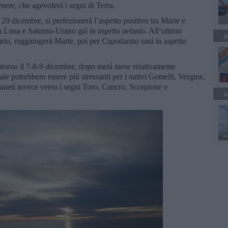
nere, che agevolerá i segni di Terra.
l 29 dicembre, si perfezionerá l’aspetto positivo tra Marte e
la Luna e Saturno-Urano giá in aspetto nefasto. All’ultimo
A
tario, raggiungerá Marte, poi per Capodanno sará in aspetto
intorno il 7-8-9 dicembre, dopo metá mese relativamente
tale potrebbero essere piú stressanti per i nativi Gemelli, Vergine,
pianeti invece verso i segni Toro, Cancro, Scorpione e
A