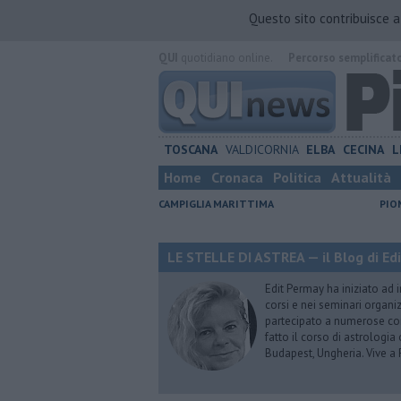
Questo sito contribuisce 
QUI
quotidiano online.
Percorso semplificat
TOSCANA
VALDICORNIA
ELBA
CECINA
L
Home
Cronaca
Politica
Attualità
CAMPIGLIA MARITTIMA
PIO
LE STELLE DI ASTREA — il Blog di Ed
Edit Permay ha iniziato ad i
corsi e nei seminari organiz
partecipato a numerose conf
fatto il corso di astrologia 
Budapest, Ungheria. Vive a 