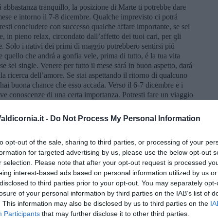
á abbastanza tranquillo, la posizione di Marte ti potrebbe dare
mese e intorno il 7-8 dicembre. Qualche imprevisto ci potrá
esti concludere con successo qualche affare importante, se sei
in pieno relax, circondato dall’affetto dei tuoi cari, per gli
. Solo i nativi dei primi di maggio potrebbero sentirsi piú
 quello che andrá a gonfia vele, prima di tutto, é la tua vita
se sei single. Venere per tutto il mese sará in buon aspetto, dará
a ricerca dell’amore. Se stai aspettando il ritorno di qualcuno
e hai buona chance che esso accada. Verso il 6-7 dicembre e i
e conoscenze di una certa importanza. Potresti fare un viaggio
a riuscita.
ldicornia.it -
Do Not Process My Personal Information
zio mese sará in una posizione difficile, congiunto al Sole, nel
to opt-out of the sale, sharing to third parties, or processing of your per
e divergenza con una persona, nella tua vita lavorativa o in
formation for targeted advertising by us, please use the below opt-out s
andrá meglio, alla fine della settimana dedicherai tempo anche
uo lavoro sará qualche cambiamento, nella seconda settimana del
r selection. Please note that after your opt-out request is processed y
, con il quale potrai reintegrare i tuoi incassi. Oppure potresti
eing interest-based ads based on personal information utilized by us or
ngendo qualcosa. Un lavoro a distanza é sotto un buon auspicio.
disclosed to third parties prior to your opt-out. You may separately opt-
a di Giove in Acquario, per costruire questo rapporto lavorativo.
losure of your personal information by third parties on the IAB’s list of
o Sole, permettendoti della lunga durata del lavoro svolto. A
. This information may also be disclosed by us to third parties on the
IA
una famiglia, va abbastanza bene. A Natale vorrai fare qualcosa di
Participants
that may further disclose it to other third parties.