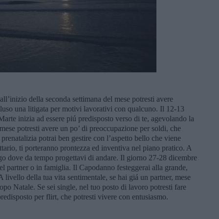
all’inizio della seconda settimana del mese potresti avere
so una litigata per motivi lavorativi con qualcuno. Il 12-13
arte inizia ad essere piú predisposto verso di te, agevolando la
l mese potresti avere un po’ di preoccupazione per soldi, che
renatalizia potrai ben gestire con l’aspetto bello che viene
tario, ti porteranno prontezza ed inventiva nel piano pratico. A
ogo dove da tempo progettavi di andare. Il giorno 27-28 dicembre
del partner o in famiglia. Il Capodanno festeggerai alla grande,
 livello della tua vita sentimentale, se hai giá un partner, mese
opo Natale. Se sei single, nel tuo posto di lavoro potresti fare
edisposto per flirt, che potresti vivere con entusiasmo.