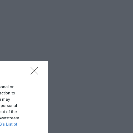
sonal or
ection to
ou may
 personal
out of the
 downstream
B’s List of