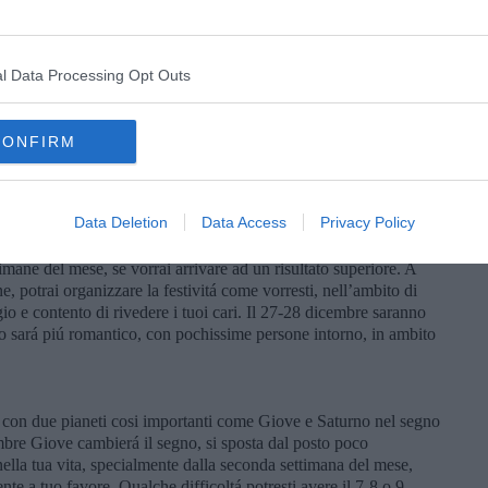
randi viaggi, ci saranno occasioni in futuro. Se hai un partner,
 secondo weekend. Occasioni per nuovi incontri, se sei single,
conda metá del mese, quando avrai piú tempo a dedicarci.
l Data Processing Opt Outs
li saranno in primo piano, la tua eventuale relazione dovrebbe
 Capricorno per tutto il mese. Andrá tutto bene, anche se a
CONFIRM
ere incontrerá Plutone ben due volte in questo mese, fará che la
e settimana. Se per ora non era tutto chiaro, ora potrai capire
se tu, che ci ripensi, ed avrai dei dubbi e ripensamenti, pochi
Data Deletion
Data Access
Privacy Policy
 una persona, alla quale avrai particolare interesse, e per questo
 prima. A livello lavorativo dovrebbe andare tutto bene, potresti
timane del mese, se vorrai arrivare ad un risultato superiore. A
, potrai organizzare la festivitá come vorresti, nell’ambito di
agio e contento di rivedere i tuoi cari. Il 27-28 dicembre saranno
no sará piú romantico, con pochissime persone intorno, in ambito
 con due pianeti cosi importanti come Giove e Saturno nel segno
mbre Giove cambierá il segno, si sposta dal posto poco
nella tua vita, specialmente dalla seconda settimana del mese,
e a tuo favore. Qualche difficoltá potresti avere il 7-8 o 9