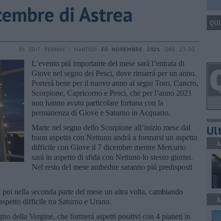
icembre di Astrea
QUI
DI EDIT PERMAY - MARTEDÌ
30 NOVEMBRE 2021
ORE 23:30
L’evento piú importante del mese sará l’entrata di
Giove nel segno dei Pesci, dove rimarrá per un anno.
Porterá bene per il nuovo anno ai segni Toro, Cancro,
Scorpione, Capricorno e Pesci, che per l’anno 2021
non hanno avuto particolare fortuna con la
permanenza di Giove e Saturno in Acquario.
Ult
Marte nel segno dello Scorpione all’inizio mese dal
buon aspetto con Nettuno andrá a formarsi un aspetto
A
difficile con Giove il 7 dicembre mentre Mercurio
sará in aspetto di sfida con Nettuno lo stesso giorno.
Nel resto del mese ambedue saranno piú predisposti
poi nella seconda parte del mese un altra volta, cambiando
A
aspetto difficile tra Saturno e Urano.
no della Vergine, che formerá aspetti positivi con 4 pianeti in