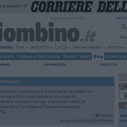
alla audience di
o
Aggiornato alle 09:56
METEO
Sab
IVORNO
PISA
GROSSETO
LUCCA
MASSA CARRARA
PISTOIA
Lavoro
Cultura e Spettacolo
Eventi
Sport
Blog
Interviste
MBINO
SAN VINCENZO
SASSETTA
it Permay
nteressarsi di astrologia più di venti anni fa, ha studiato nei
zati dalla CIDA, Centro Italiano di Astrologia, ha
erenze, seminari e convegni di astrologia in Italia, ha
Q
oraria della ITA, Institute of Traditional Astrology di
Pisa.
Vedi tutti
​Un 
gli articoli del blog di Edit Permay
civ