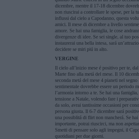
dicembre, mentre il 17-18 dicembre dovrebb
non riuscirai a controllare le spese, per la 
influssi dal cielo a Capodanno, questa volta
amici. Il mese di dicembre a livello sentime
amore. Se hai una famiglia, le cose andrann
divergenze di idee. Se sei single, al tuo po
instaurerai una bella intesa, sará un’attrazio
decidere se miri piú in alto.
VERGINE
Il cielo all’inizio mese é positivo per te, da
Marte fino alla metá del mese. Il 10 dicem
seconda metá del mese 4 pianeti nel segno a
sentimentale dovrebbe essere un periodo mo
l’armonia intorno a te. Se hai una famiglia
tensione a Natale, volendo fare i preparativ
da solo, avrai tantissime occasioni per con
persona giusta. Il 6-7 dicembre sará positi
una possiblitá di flirt non mancherá. Se hai 
importante, potrai riuscirci, ma non aspettar
Smetti di pensare solo agli impegni, il Cap
quotidiani per due giorni.