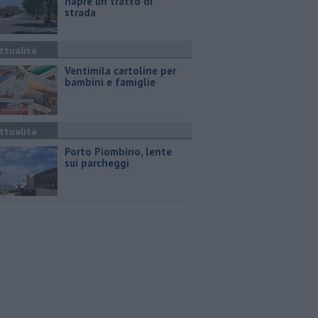
riapre un tratto di
strada
ttualità
Ventimila cartoline per
bambini e famiglie
ttualità
Porto Piombino, lente
sui parcheggi