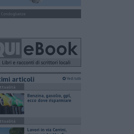
Condoglianze
imi articoli
Vedi tutti
ttualità
​Benzina, gasolio, gpl,
ecco dove risparmiare
ttualità
Lavori in via Cerrini,