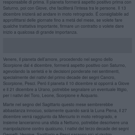
responsabile di prima. Il pianeta formerá aspetto positivo prima con
Saturno, poi con Giove, che faciliterá l’intesa tra le persone. Il 13
dicembre inizierá ad andare in moto retrogrado. É consigliabile ad
approfittarsi delle giornate fino a metá del mese, se volete fare
qualche trattativa importante, firmare un contratto o volete dare
inizio a qualcosa di grande importanza.
Venere, il pianeta dell’amore, procedendo nel segno dello
Scorpione dal 4 dicembre, formerá aspetto positivo con Saturno,
agevolando la serietá e le decisioni ponderate nei sentimenti,
specialmente dei nativi del primo decade dei segni Cancro,
Scorpione, Pesci. Peró il pianeta il 10 dicembre si opporrá a Giove
e il 21 dicembre a Urano, potrebbe segnalare un eventuale litigio,
per i nativi del Toro, Leone, Scorpione e Acquario.
Marte nel segno del Sagittario questo mese sembrerebbe
abbastanza innocuo, solamente quando sará la Luna Piena, il 27
dicembre verrá raggiunto da Mercurio in moto retrogrado, e
insieme lanceranno una sfida a Nettuno, potrebbe descrivere una
manipolazione contro qualcuno, i nativi del terzo decade dei segni
Gemelli, Vergine, Sagittario e Pesci saranno piú al rischio.