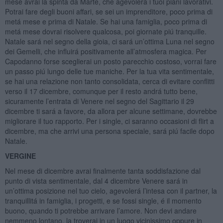
mese avrai la spinta da Marte, che agevolerá i tuoi piani lavorativi.
Potrai fare degli buoni affari, se sei un imprenditore, poco prima di
metá mese e prima di Natale. Se hai una famiglia, poco prima di
metá mese dovrai risolvere qualcosa, poi giornate piú tranquille.
Natale sará nel segno della gioia, ci sará un’ottima Luna nel segno
dei Gemelli, che influirá positivamente all’atmosfera magica. Per
Capodanno forse sceglierai un posto parecchio costoso, vorrai fare
un passo piú lungo delle tue maniche. Per la tua vita sentimentale,
se hai una relazione non tanto consolidata, cerca di evitare conflitti
verso il 17 dicembre, comunque per il resto andrá tutto bene,
sicuramente l’entrata di Venere nel segno del Sagittario il 29
dicembre ti sará a favore, da allora per alcune settimane, dovrebbe
migliorare il tuo rapporto. Per i single, ci saranno occasioni di flirt a
dicembre, ma che arrivi una persona speciale, sará piú facile dopo
Natale.
VERGINE
Nel mese di dicembre avrai finalmente tanta soddisfazione dal
punto di vista sentimentale, dal 4 dicembre Venere sará in
un’ottima posizione nel tuo cielo, agevolerá l’intesa con il partner, la
tranquillitá in famiglia, i progetti, e se fossi single, é il momento
buono, quando ti potrebbe arrivare l’amore. Non devi andare
nemmeno lontano, la troverai in un luogo vicinissimo oppure in