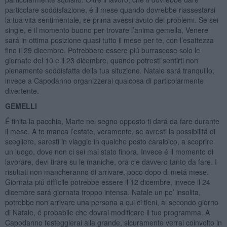
particolare soddisfazione, é il mese quando dovrebbe riassestarsi
la tua vita sentimentale, se prima avessi avuto dei problemi. Se sei
single, é il momento buono per trovare l’anima gemella, Venere
sará in ottima posizione quasi tutto il mese per te, con l’esattezza
fino il 29 dicembre. Potrebbero essere piú burrascose solo le
giornate del 10 e il 23 dicembre, quando potresti sentirti non
pienamente soddisfatta della tua situzione. Natale sará tranquillo,
invece a Capodanno organizzerai qualcosa di particolarmente
divertente.
GEMELLI
É finita la pacchia, Marte nel segno opposto ti dará da fare durante
il mese. A te manca l’estate, veramente, se avresti la possibilitá di
scegliere, saresti in viaggio in qualche posto caraibico, a scoprire
un luogo, dove non ci sei mai stato finora. Invece é il momento di
lavorare, devi tirare su le maniche, ora c’e davvero tanto da fare. I
risultati non mancheranno di arrivare, poco dopo di metá mese.
Giornata piú difficile potrebbe essere il 12 dicembre, invece il 24
dicembre sará giornata troppo intensa. Natale un po’ insolita,
potrebbe non arrivare una persona a cui ci tieni, al secondo giorno
di Natale, é probabile che dovrai modificare il tuo programma. A
Capodanno festeggierai alla grande, sicuramente verrai coinvolto in