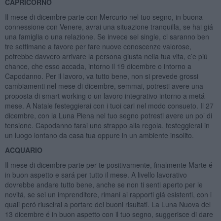
CAPRICORNO
Il mese di dicembre parte con Mercurio nel tuo segno, in buona
connessione con Venere, avrai una situazione tranquilla, se hai giá
una famiglia o una relazione. Se invece sei single, ci saranno ben
tre settimane a favore per fare nuove conoscenze valorose,
potrebbe davvero arrivare la persona giusta nella tua vita, c’e piú
chance, che esso accada, intorno il 19 dicembre o intorno a
Capodanno. Per il lavoro, va tutto bene, non si prevede grossi
cambiamenti nel mese di dicembre, semmai, potresti avere una
proposta di smart working o un lavoro integrativo intorno a metá
mese. A Natale festeggierai con i tuoi cari nel modo consueto. Il 27
dicembre, con la Luna Piena nel tuo segno potresti avere un po’ di
tensione. Capodanno farai uno strappo alla regola, festeggierai in
un luogo lontano da casa tua oppure in un ambiente insolito.
ACQUARIO
Il mese di dicembre parte per te positivamente, finalmente Marte é
in buon aspetto e sará per tutto il mese. A livello lavorativo
dovrebbe andare tutto bene, anche se non ti senti aperto per le
novitá, se sei un imprenditore, rimani ai rapporti giá esistenti, con i
quali peró riuscirai a portare dei buoni risultati. La Luna Nuova del
13 dicembre é in buon aspetto con il tuo segno, suggerisce di dare