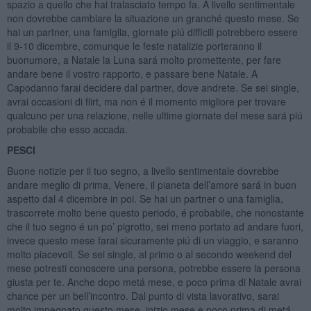
spazio a quello che hai tralasciato tempo fa. A livello sentimentale
non dovrebbe cambiare la situazione un granché questo mese. Se
hai un partner, una famiglia, giornate piú difficili potrebbero essere
il 9-10 dicembre, comunque le feste natalizie porteranno il
buonumore, a Natale la Luna sará molto promettente, per fare
andare bene il vostro rapporto, e passare bene Natale. A
Capodanno farai decidere dal partner, dove andrete. Se sei single,
avrai occasioni di flirt, ma non é il momento migliore per trovare
qualcuno per una relazione, nelle ultime giornate del mese sará piú
probabile che esso accada.
PESCI
Buone notizie per il tuo segno, a livello sentimentale dovrebbe
andare meglio di prima, Venere, il pianeta dell’amore sará in buon
aspetto dal 4 dicembre in poi. Se hai un partner o una famiglia,
trascorrete molto bene questo periodo, é probabile, che nonostante
che il tuo segno é un po’ pigrotto, sei meno portato ad andare fuori,
invece questo mese farai sicuramente piú di un viaggio, e saranno
molto piacevoli. Se sei single, al primo o al secondo weekend del
mese potresti conoscere una persona, potrebbe essere la persona
giusta per te. Anche dopo metá mese, e poco prima di Natale avrai
chance per un bell’incontro. Dal punto di vista lavorativo, sarai
molto impegnato questo mese, inizio mese e poco prima di metá