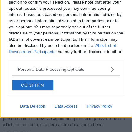
o ti sottraggano in una maniera non tanto lecita. Natale passerai
section to confirm your selection. Please note that after your
nella gioia famigliare, al Capodanno deciderai all’ultimo momento
opt-out request is processed you may continue seeing
un programma in vicinanza, e sará la scelta giusta. Se sei single, a
interest-based ads based on personal information utilized by
dicembre potrai fare vari incontri, poco prima di metá mese o
us or personal information disclosed to third parties prior to
intorno il 19 dicembre dovrebbero essere le giornate piú favorevoli,
your opt-out. You may separately opt-out of the further
per trovare una persona, che ti catturi l’attenzione.
disclosure of your personal information by third parties on the
SAGITTARIO
IAB’s list of downstream participants. This information may
also be disclosed by us to third parties on the
IAB’s List of
Sei in momento molto positivo nella tua vita, Venere il mese scorso
Downstream Participants
that may further disclose it to other
ha agevolato i tuoi piani, é molto probabile che ti avrá portato
third parties.
l’amore, se sei single. Se non l’avesse fatto, hai ancora chance nei
primi quattro giorni del mese, poi ci sará qualche settimana, dove la
Personal Data Processing Opt Outs
possibilitá di tirare fuori una storia dalle nuove conoscenze non ci
sará, comunque al tuo segno gli piace anche avventurarsi, ora é il
momento, che te lo puoi permettere. Il lavoro va abbastanza bene,
CONFIRM
Marte nel tuo segno ti fará tribolare, comunque, non dovresti
credere alle persone intorno il 19 dicembre. Natale non sará esente
di tensione, se sei nativo del terzo decade del segno, prova ad
Data Deletion
Data Access
Privacy Policy
organizzarti in tempo, per evitare stress. Immediatamente dopo
Natale, ci potrá essere qualcosa ingannevole, detta o fatta da una
persona a cui ci tenevi. A Capodanno potresti organizzare l’uscita
all’ultimo momento, che peró andrá abbastanza bene.