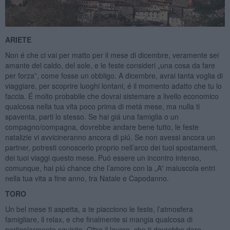
ARIETE
Non é che ci vai per matto per il mese di dicembre, veramente sei
amante del caldo, del sole, e le feste consideri „una cosa da fare
per forza”, come fosse un obbligo. A dicembre, avrai tanta voglia di
viaggiare, per scoprire luoghi lontani, é il momento adatto che tu lo
faccia. É molto probabile che dovrai sistemare a livello economico
qualcosa nella tua vita poco prima di metá mese, ma nulla ti
spaventa, parti lo stesso. Se hai giá una famiglia o un
compagno/compagna, dovrebbe andare bene tutto, le feste
natalizie vi avvicineranno ancora di piú. Se non avessi ancora un
partner, potresti conoscerlo proprio nell’arco dei tuoi spostamenti,
dei tuoi viaggi questo mese. Puó essere un incontro intenso,
comunque, hai piú chance che l’amore con la „A” maiuscola entri
nella tua vita a fine anno, tra Natale e Capodanno.
TORO
Un bel mese ti aspetta, a te piacciono le feste, l’atmosfera
famigliare, il relax, e che finalmente si mangia qualcosa di
particolarmente squisito. Oltre il lavoro, che ti dovrebbe dare