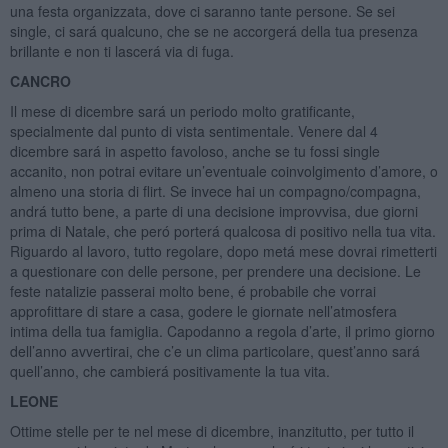
una festa organizzata, dove ci saranno tante persone. Se sei
single, ci sará qualcuno, che se ne accorgerá della tua presenza
brillante e non ti lascerá via di fuga.
CANCRO
Il mese di dicembre sará un periodo molto gratificante,
specialmente dal punto di vista sentimentale. Venere dal 4
dicembre sará in aspetto favoloso, anche se tu fossi single
accanito, non potrai evitare un’eventuale coinvolgimento d’amore, o
almeno una storia di flirt. Se invece hai un compagno/compagna,
andrá tutto bene, a parte di una decisione improvvisa, due giorni
prima di Natale, che peró porterá qualcosa di positivo nella tua vita.
Riguardo al lavoro, tutto regolare, dopo metá mese dovrai rimetterti
a questionare con delle persone, per prendere una decisione. Le
feste natalizie passerai molto bene, é probabile che vorrai
approfittare di stare a casa, godere le giornate nell’atmosfera
intima della tua famiglia. Capodanno a regola d’arte, il primo giorno
dell’anno avvertirai, che c’e un clima particolare, quest’anno sará
quell’anno, che cambierá positivamente la tua vita.
LEONE
Ottime stelle per te nel mese di dicembre, inanzitutto, per tutto il