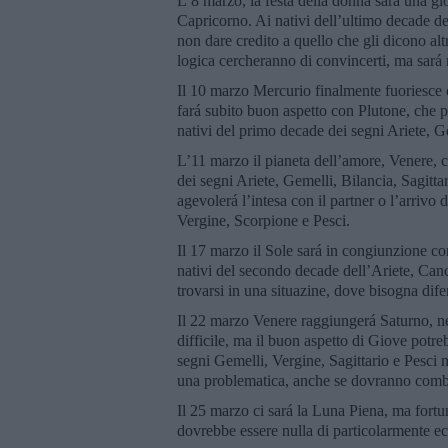
L’8 marzo, la festa della donna sará una gio
Capricorno. Ai nativi dell’ultimo decade dei
non dare credito a quello che gli dicono alt
logica cercheranno di convincerti, ma sará 
Il 10 marzo Mercurio finalmente fuoriesce d
fará subito buon aspetto con Plutone, che p
nativi del primo decade dei segni Ariete, G
L’11 marzo il pianeta dell’amore, Venere, c
dei segni Ariete, Gemelli, Bilancia, Sagittar
agevolerá l’intesa con il partner o l’arrivo
Vergine, Scorpione e Pesci.
Il 17 marzo il Sole sará in congiunzione c
nativi del secondo decade dell’Ariete, Canc
trovarsi in una situazine, dove bisogna difen
Il 22 marzo Venere raggiungerá Saturno, ne
difficile, ma il buon aspetto di Giove potre
segni Gemelli, Vergine, Sagittario e Pesci 
una problematica, anche se dovranno combatt
Il 25 marzo ci sará la Luna Piena, ma fort
dovrebbe essere nulla di particolarmente ec