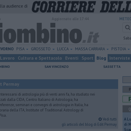
alla audience di
o
Aggiornato alle 17:44
METEO
Sab
IVORNO
PISA
GROSSETO
LUCCA
MASSA CARRARA
PISTOIA
Lavoro
Cultura e Spettacolo
Eventi
Sport
Blog
Interviste
MBINO
SAN VINCENZO
SASSETTA
it Permay
nteressarsi di astrologia più di venti anni fa, ha studiato nei
zati dalla CIDA, Centro Italiano di Astrologia, ha
erenze, seminari e convegni di astrologia in Italia, ha
Q
oraria della ITA, Institute of Traditional Astrology di
Pisa.
Vedi tutti
A L
gli articoli del blog di Edit Permay
di 
Scar