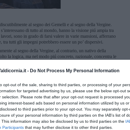
indiscutibilmente al segno dei Gemelli e al segno della Vergine.
 s’interessano di tutto al mondo, hanno la visione piú ampia tra
 lavori, sono in grado di farsi valere in varie mansioni, afferrano
, tra tutti gli impegni potrebbero essere un po’ dispersivi.
amente al segno della Vergine, al contrario, un nativo della
olto la logica, ma nel modo piú concreto, razionale, concentra le
Cerca in tutti i modi di portare a termine la sua missione, senza
i perdere un’occasione buona ed irripetibile, perché lui affinché
ldicornia.it -
Do Not Process My Personal Information
 non é disponibile a guardare verso nuovi orizzonti.
 un segno puó affermare l’intelligenza, avere Mercurio nel
to opt-out of the sale, sharing to third parties, or processing of your per
nte oppure sulla cuspide della 10a casa potrebbe segnalare
formation for targeted advertising by us, please use the below opt-out s
ha Mercurio nel segno dei Gemelli o in Vergine dovrebbe avere
r selection. Please note that after your opt-out request is processed y
utte le situazioni. Va visto anche l’eventuale congiunzione di
eing interest-based ads based on personal information utilized by us or
le, che influenzerá in base del tipo di pianeta, la mente e la
disclosed to third parties prior to your opt-out. You may separately opt-
losure of your personal information by third parties on the IAB’s list of
aco: L’Ariete é un po’ frettoloso, spesso non riflette prima di
. This information may also be disclosed by us to third parties on the
IA
modo giusto e logico in qualche situazione. Il Toro é un po’
Participants
that may further disclose it to other third parties.