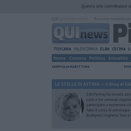
Questo sito contribuisce 
QUI
quotidiano online.
Percorso semplificat
TOSCANA
VALDICORNIA
ELBA
CECINA
L
Home
Cronaca
Politica
Attualità
CAMPIGLIA MARITTIMA
PIO
LE STELLE DI ASTREA — il Blog di Ed
Edit Permay ha iniziato ad i
corsi e nei seminari organiz
partecipato a numerose conf
fatto il corso di astrologia 
Budapest, Ungheria. Vive a 