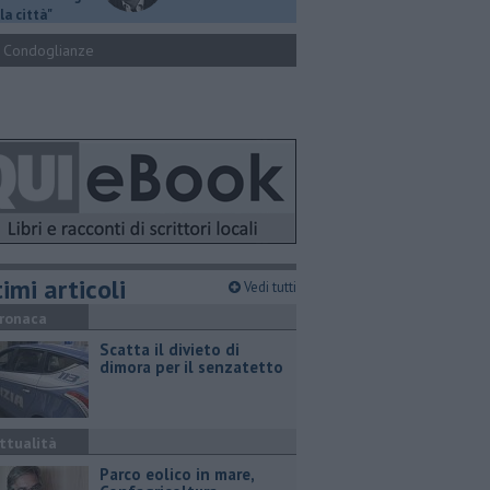
la città"
Condoglianze
imi articoli
Vedi tutti
ronaca
Scatta il divieto di
dimora per il senzatetto
ttualità
Parco eolico in mare,