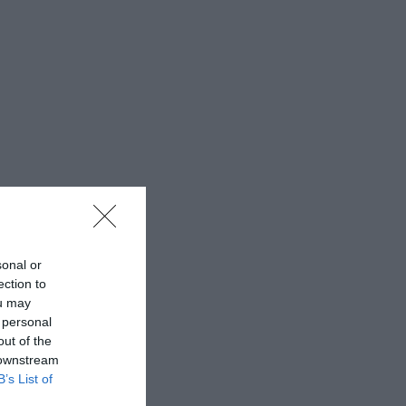
sonal or
ection to
ou may
 personal
out of the
 downstream
B’s List of