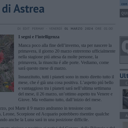
o di Astrea
con 
QUI
DI EDIT PERMAY - VENERDÌ
01 MARZO 2024
ORE 01:00
I segni e l’intelligenza
Manca poco alla fine dell’inverno, sta per nascere la
primavera, il giorno 20 marzo entreremo ufficialmente
nella stagione piú attesa da molte persone, la
primavera, la rinascita é alle porte. Vediamo, come
sará questo mese di marzo.
Ult
Innanzitutto, tutti i pianeti sono in moto diretto tutto il
mese, che é già una cosa positiva. L’aspetto piú bello
C
e vantaggioso tra i pianeti sará nell’ultima settimana
del mese, il 26 marzo, un’ottimo aspetto tra Venere e
Giove. Ma vediamo tutto, dall’inizio del mese.
arzo, poi Marte il 9 marzo andranno in tensione con
o, Leone, Scorpione ed Acquario potrebbero risentire qualche
A
ndo anche la Luna sará in una posizione difficile.