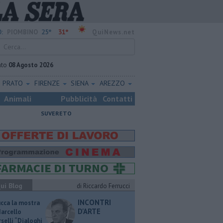
25°
31°
:
PIOMBINO
QuiNews.net
ato
08 Agosto 2026
PRATO
FIRENZE
SIENA
AREZZO
Animali
Pubblicità
Contatti
SUVERETO
ui Blog
di Riccardo Ferrucci
INCONTRI
ucca la mostra
D'ARTE
Marcello
selli “Dialoghi