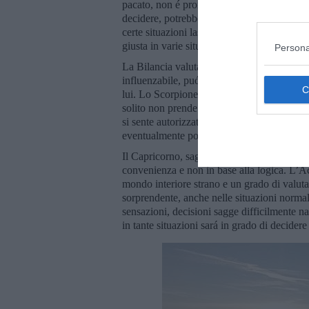
pacato, non é pronto ad adeguarsi a situazi
decidere, potrebbe perdere „il treno” che n
certe situazioni lascia comandare il cuore al
giusta in varie situazioni, lui é „il capo” 
Persona
La Bilancia valuta tanto a lungo le cose, e 
influenzabile, puó capitare che invece di far
lui. Lo Scorpione, che difficilmente ti fa en
solito non prende decisioni logiche e ponder
si sente autorizzato ad utilizzare tutti i mez
eventualmente potrebbe mancare di riflessio
Il Capricorno, saggio e responsabile, ma é t
convenienza e non in base alla logica. L’Ac
mondo interiore strano e un grado di valut
sorprendente, anche nelle situazioni normali
sensazioni, decisioni sagge difficilmente n
in tante situazioni sará in grado di decider