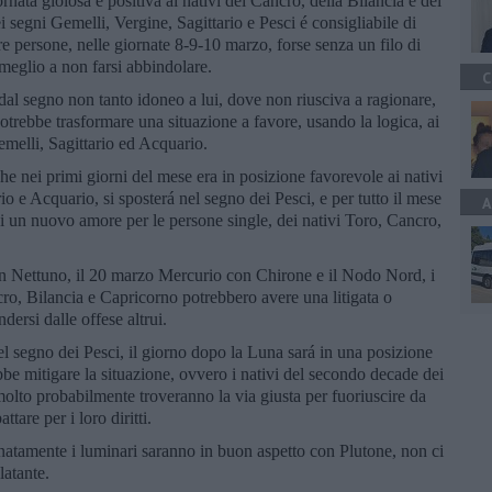
rnata gioiosa e positiva ai nativi del Cancro, della Bilancia e del
 segni Gemelli, Vergine, Sagittario e Pesci é consigliabile di
re persone, nelle giornate 8-9-10 marzo, forse senza un filo di
meglio a non farsi abbindolare.
C
al segno non tanto idoneo a lui, dove non riusciva a ragionare,
otrebbe trasformare una situazione a favore, usando la logica, ai
emelli, Sagittario ed Acquario.
he nei primi giorni del mese era in posizione favorevole ai nativi
io e Acquario, si sposterá nel segno dei Pesci, e per tutto il mese
A
 di un nuovo amore per le persone single, dei nativi Toro, Cancro,
on Nettuno, il 20 marzo Mercurio con Chirone e il Nodo Nord, i
ro, Bilancia e Capricorno potrebbero avere una litigata o
dersi dalle offese altrui.
l segno dei Pesci, il giorno dopo la Luna sará in una posizione
bbe mitigare la situazione, ovvero i nativi del secondo decade dei
molto probabilmente troveranno la via giusta per fuoriuscire da
are per i loro diritti.
unatamente i luminari saranno in buon aspetto con Plutone, non ci
latante.