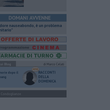
DOMANI AVVENNE
dore nauseabondo, è un problema
nitario"
ui Blog
di Marco Celati
RACCONTI
orie dopo il
DELLA
 bang
DOMENICA
Condoglianze