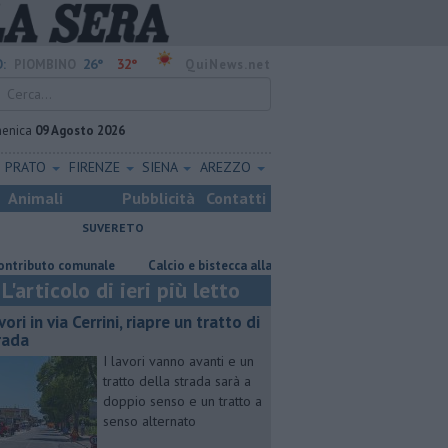
26°
32°
:
PIOMBINO
QuiNews.net
enica
09 Agosto 2026
PRATO
FIRENZE
SIENA
AREZZO
Animali
Pubblicità
Contatti
SUVERETO
to comunale
Calcio e bistecca alla fiorentina
​Tutte le offerte di la
L'articolo di ieri più letto
ori in via Cerrini, riapre un tratto di
rada
I lavori vanno avanti e un
tratto della strada sarà a
doppio senso e un tratto a
senso alternato