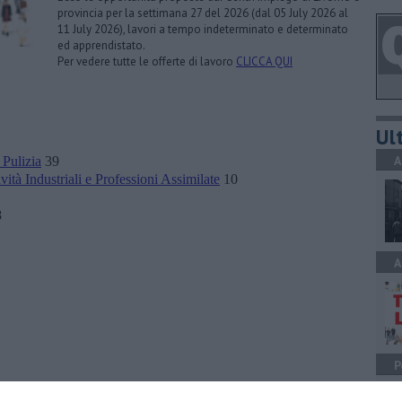
provincia per la settimana 27 del 2026 (dal 05 July 2026 al
11 July 2026), lavori a tempo indeterminato e determinato
ed apprendistato.
Per vedere tutte le offerte di lavoro
CLICCA QUI
Ult
A
 Pulizia
39
ità Industriali e Professioni Assimilate
10
8
A
P