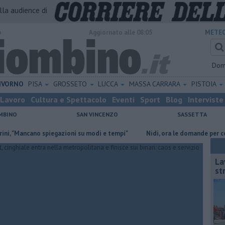
alla audience di
o
Aggiornato alle 08:05
METEO
Dom
IVORNO
PISA
GROSSETO
LUCCA
MASSA CARRARA
PISTOIA
Lavoro
Cultura e Spettacolo
Eventi
Sport
Blog
Interviste
MBINO
SAN VINCENZO
SASSETTA
ancano spiegazioni su modi e tempi"
Nidi, ora le domande per contribu
Lav
st