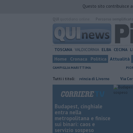
Questo sito contribuisce 
QUI
quotidiano online.
Percorso semplificat
TOSCANA
VALDICORNIA
ELBA
CECINA
L
Home
Cronaca
Politica
Attualità
CAMPIGLIA MARITTIMA
PIO
a
​Tutte le offerte di lavoro in provincia di Livorno
Tutti i titoli:
Via Cerrini, "M
Budapest, cinghiale
entra nella
metropolitana e finisce
sui binari: caos e
servizio sospeso