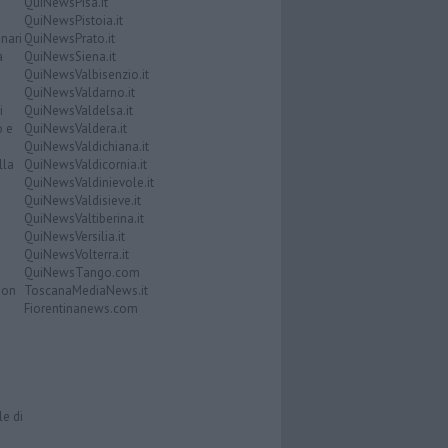
QuiNewsPisa.it
QuiNewsPistoia.it
nari
QuiNewsPrato.it
a
QuiNewsSiena.it
QuiNewsValbisenzio.it
QuiNewsValdarno.it
i
QuiNewsValdelsa.it
o e
QuiNewsValdera.it
QuiNewsValdichiana.it
lla
QuiNewsValdicornia.it
QuiNewsValdinievole.it
QuiNewsValdisieve.it
QuiNewsValtiberina.it
QuiNewsVersilia.it
QuiNewsVolterra.it
QuiNewsTango.com
Don
ToscanaMediaNews.it
Fiorentinanews.com
le di