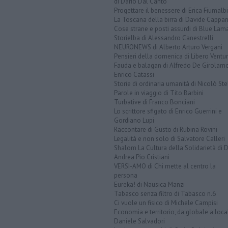
di Dario Dal Canto
Progettare il benessere di Erica Fiumalbi
La Toscana della birra di Davide Cappan
Cose strane e posti assurdi di Blue Lam
Storielba di Alessandro Canestrelli
NEURONEWS di Alberto Arturo Vergani
Pensieri della domenica di Libero Ventur
Fauda e balagan di Alfredo De Girolam
Enrico Catassi
Storie di ordinaria umanità di Nicolò Ste
Parole in viaggio di Tito Barbini
Turbative di Franco Bonciani
Lo scrittore sfigato di Enrico Guerrini e
Gordiano Lupi
Raccontare di Gusto di Rubina Rovini
Legalità e non solo di Salvatore Calleri
Shalom La Cultura della Solidarietà di 
Andrea Pio Cristiani
VERSI-AMO di Chi mette al centro la
persona
Eureka! di Nausica Manzi
Tabasco senza filtro di Tabasco n.6
Ci vuole un fisico di Michele Campisi
Economia e territorio, da globale a loca
Daniele Salvadori