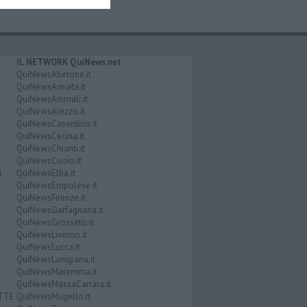
IL NETWORK QuiNews.net
QuiNewsAbetone.it
QuiNewsAmiata.it
QuiNewsAnimali.it
QuiNewsArezzo.it
QuiNewsCasentino.it
QuiNewsCecina.it
QuiNewsChianti.it
QuiNewsCuoio.it
i
QuiNewsElba.it
QuiNewsEmpolese.it
QuiNewsFirenze.it
QuiNewsGarfagnana.it
QuiNewsGrosseto.it
QuiNewsLivorno.it
QuiNewsLucca.it
QuiNewsLunigiana.it
QuiNewsMaremma.it
QuiNewsMassaCarrara.it
ATTE
QuiNewsMugello.it