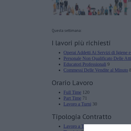
Questa settimana:
I lavori più richiesti
Operai Addetti Ai Servizi di Igiene e
Personale Non Qualificato Delle Attiv
Educatori Professionali
9
Commessi Delle Vendite al Minuto
Orario Lavoro
Full Time
120
Part Time
71
Lavoro a Turni
30
Tipologia Contratto
Lavoro a Tempo Determinato
179