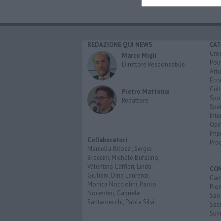
REDAZIONE QUI NEWS
CAT
Cro
Marco Migli
Poli
Direttore Responsabile
Attu
Eco
Cult
Pietro Mattonai
Spo
Redattore
Spet
Inte
Opi
Imp
Collaboratori
Pro
Marcella Bitozzi, Sergio
Braccini, Michele Bufalino,
Valentina Caffieri, Linda
CO
Giuliani, Dina Laurenzi,
Cam
Monica Nocciolini, Paolo
Pio
Nocentini, Gabriele
San
Santarnecchi, Paola Silvi.
Sas
Suv