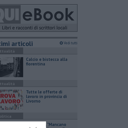
imi articoli
Vedi tutti
ttualità
Calcio e bistecca alla
fiorentina
ttualità
​Tutte le offerte di
lavoro in provincia di
Livorno
olitica
Via Cerrini, "Mancano