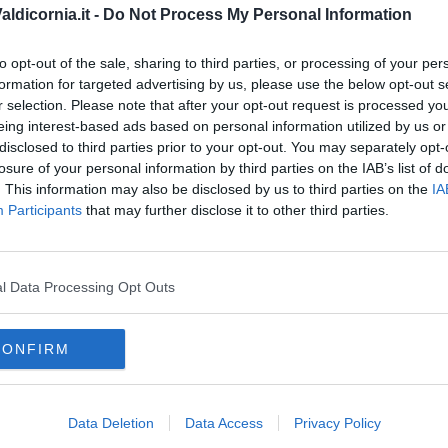
ldicornia.it -
Do Not Process My Personal Information
to opt-out of the sale, sharing to third parties, or processing of your per
A
formation for targeted advertising by us, please use the below opt-out s
oro
della Regione Toscana non sarà più possibile accedere con
r selection. Please note that after your opt-out request is processed y
 offerte. L’accesso, come stabilito dal Decreto semplificazioni
eing interest-based ads based on personal information utilized by us or
utilizzo di SPID, CNS o CIE
disclosed to third parties prior to your opt-out. You may separately opt-
losure of your personal information by third parties on the IAB’s list of
. This information may also be disclosed by us to third parties on the
IA
Participants
that may further disclose it to other third parties.
oscana iscriviti alla
Newsletter QUInews - ToscanaMedia.
l Data Processing Opt Outs
amente nella tua casella di posta.
CONFIRM
Data Deletion
Data Access
Privacy Policy