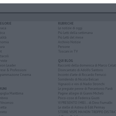
EGORIE
RUBRICHE
naca
Le notizie di oggi
tica
Più Letti della settimana
alità
Più Letti del mese
nomia
Archivio Notizie
ura
Persone
rt
Toscani in TV
tacoli
rviste
QUI BLOG
nion Leader
Racconti della domenica di Marco Celat
rese & Professioni
Disincantato di Adolfo Santoro
grammazione Cinema
Incontri d'arte di Riccardo Ferrucci
Sorridendo di Nicola Belcari
Vignaioli e vini di Nadio Stronchi
MUNI
Le pregiate penne di Pierantonio Pardi
piglia Marittima
Pagine allegre di Gianni Micheli
mbino
Psico-cose di Federica Giusti
 Vincenzo
VI PRESENTO I MIEI... di Dino Fiumalbi
setta
Le stelle di Astrea di Edit Permay
ereto
STORIE VISPE MA NON TROPPO DISTR