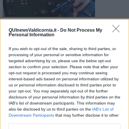
Il cantautore livornese salirà sul palco dell'Ariston insieme ad
Alfa per interpretare la cover di "En e Xanax" di Samuele
QUInewsValdicornia.it -
Do Not Process My
Bersani
Personal Information
If you wish to opt-out of the sale, sharing to third parties, or
processing of your personal or sensitive information for
targeted advertising by us, please use the below opt-out
section to confirm your selection. Please note that after your
SANREMO —
Si apre il sipario sulla quarta serata del 76esimo
opt-out request is processed you may continue seeing
festival di Sanremo. Sul palco ci saranno tutti e 30 gli artisti in gara
interest-based ads based on personal information utilized by
che si esibiranno con l'interpretazione delle cover.
us or personal information disclosed to third parties prior to
Il cantautore livornese Enrico Nigiotti canterà insieme ad Alfa
your opt-out. You may separately opt-out of the further
interpretando "En e Xanax" di Samuele Bersani. Secondo la
disclosure of your personal information by third parties on the
scaletta di Carlo Conti l'esibizione di Nigiotti è prevista per le 23,17.
IAB’s list of downstream participants. This information may
also be disclosed by us to third parties on the
IAB’s List of
Downstream Participants
that may further disclose it to other
third parties.
Gli artisti saranno votati dal pubblico con il Televoto, dalla Giuria