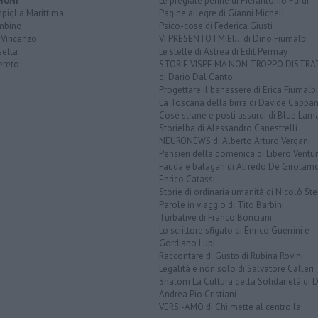
MUNI
Le pregiate penne di Pierantonio Pardi
piglia Marittima
Pagine allegre di Gianni Micheli
mbino
Psico-cose di Federica Giusti
 Vincenzo
VI PRESENTO I MIEI... di Dino Fiumalbi
setta
Le stelle di Astrea di Edit Permay
ereto
STORIE VISPE MA NON TROPPO DISTR
di Dario Dal Canto
Progettare il benessere di Erica Fiumalbi
La Toscana della birra di Davide Cappan
Cose strane e posti assurdi di Blue Lam
Storielba di Alessandro Canestrelli
NEURONEWS di Alberto Arturo Vergani
Pensieri della domenica di Libero Ventur
Fauda e balagan di Alfredo De Girolam
Enrico Catassi
Storie di ordinaria umanità di Nicolò Ste
Parole in viaggio di Tito Barbini
Turbative di Franco Bonciani
Lo scrittore sfigato di Enrico Guerrini e
Gordiano Lupi
Raccontare di Gusto di Rubina Rovini
Legalità e non solo di Salvatore Calleri
Shalom La Cultura della Solidarietà di 
Andrea Pio Cristiani
VERSI-AMO di Chi mette al centro la