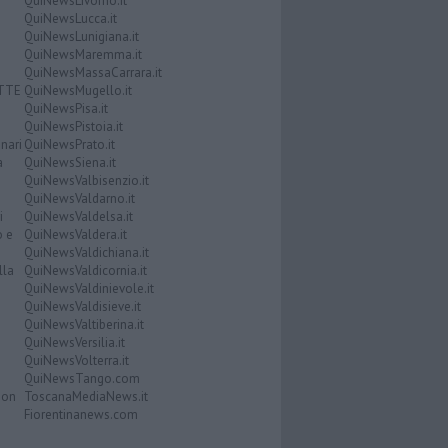
QuiNewsLivorno.it
QuiNewsLucca.it
QuiNewsLunigiana.it
QuiNewsMaremma.it
QuiNewsMassaCarrara.it
ATTE
QuiNewsMugello.it
QuiNewsPisa.it
QuiNewsPistoia.it
nari
QuiNewsPrato.it
a
QuiNewsSiena.it
QuiNewsValbisenzio.it
QuiNewsValdarno.it
i
QuiNewsValdelsa.it
o e
QuiNewsValdera.it
QuiNewsValdichiana.it
lla
QuiNewsValdicornia.it
QuiNewsValdinievole.it
QuiNewsValdisieve.it
QuiNewsValtiberina.it
QuiNewsVersilia.it
QuiNewsVolterra.it
QuiNewsTango.com
Don
ToscanaMediaNews.it
Fiorentinanews.com