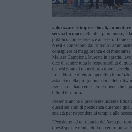
valorizzare le imprese locali, aumentare l
servizi farmacia
. Benifei, piombinese, è l
pubblico con esperienze all'estero. I due co
Nesti
e conoscono dall’interno l'amministra
consigliere di maggioranza e di minoranza n
Melissa Campioni, laureata in agraria, lavo
dice di sentire tutta la responsabilità di 
disposizione di un territorio dove ha scelto d
Luca Nesti è direttore operativo in un’azien
asiatici e della programmazione del software
fieristico italiano ed estero e ritiene che i
tutto il territorio.
Presente anche il presidente uscente Edoa
questi sei anni di presidenza durante i qual
società per rispondere ai tempi e alle necessi
“Pensiamo ad un rilancio dell’area per non p
questi spazi e rendendoli un centro pulsante