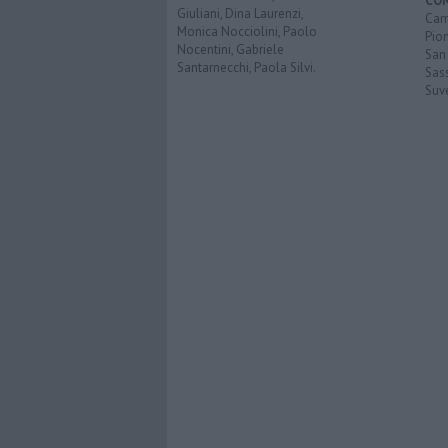
CO
Giuliani, Dina Laurenzi,
Cam
Monica Nocciolini, Paolo
Pio
Nocentini, Gabriele
San
Santarnecchi, Paola Silvi.
Sas
Suv