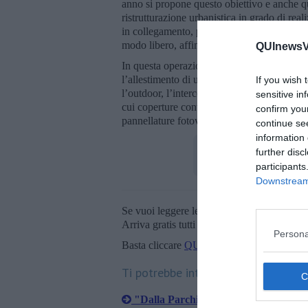
anno si propone questo obiettivo e anche qu
ristrutturazione urbanistica in grado di rea
in collegamento, provando a restituire lungo 
modo libero, affinché i cittadini ne possano
QUInewsVa
In questa operazione di ripensamento e nuov
l’allestimento di un capannone come polo di 
If you wish 
l’outdoor, l’intercettazione di finanziament
sensitive in
cui coperture contenenti amianto saranno sos
confirm you
pannellature fotovoltaiche in modo da tende
continue se
information 
further disc
participants
Downstream 
Se vuoi leggere le notizie principali della T
Arriva gratis tutti i giorni alle 20:00 dirett
Persona
Basta cliccare
QUI
Ti potrebbe interessare anche:
"Dalla Parchi all'ospedale, Campiglia