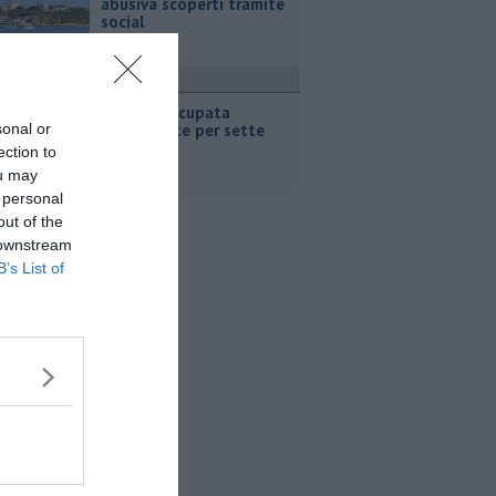
abusiva scoperti tramite
social
olitica
"Piazza occupata
sonal or
inutilmente per sette
giorni"
ection to
ou may
 personal
out of the
 downstream
B’s List of