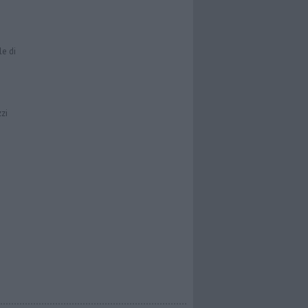
le di
zzi