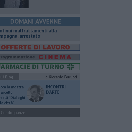
DOMANI AVVENNE
ntinui maltrattamenti alla
mpagna, arrestato
ui Blog
di Riccardo Ferrucci
INCONTRI
ucca la mostra
D'ARTE
Marcello
selli “Dialoghi
la città"
Condoglianze