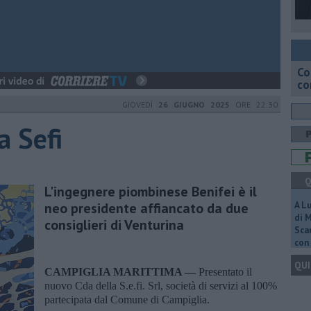
Co
co
GIOVEDÌ
26 GIUGNO 2025
ORE 22:30
a Sefi
Q
L'ingegnere piombinese Benifei è il
neo presidente affiancato da due
A L
di 
consiglieri di Venturina
Scar
con 
QUI
CAMPIGLIA MARITTIMA —
Presentato il
nuovo Cda della S.e.fi. Srl, società di servizi al 100%
partecipata dal Comune di Campiglia.