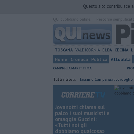
Questo sito contribuisce 
QUI
quotidiano online.
Percorso semplificat
TOSCANA
VALDICORNIA
ELBA
CECINA
L
Home
Cronaca
Politica
Attualità
CAMPIGLIA MARITTIMA
PIO
onale Manetti
Addio al dottor Massimo Campana, il cordoglio
Tutti i titoli:
Nol
Jovanotti chiama sul
palco i suoi musicisti e
omaggia Guccini:
«Tutti noi gli
dobbiamo qualcosa»