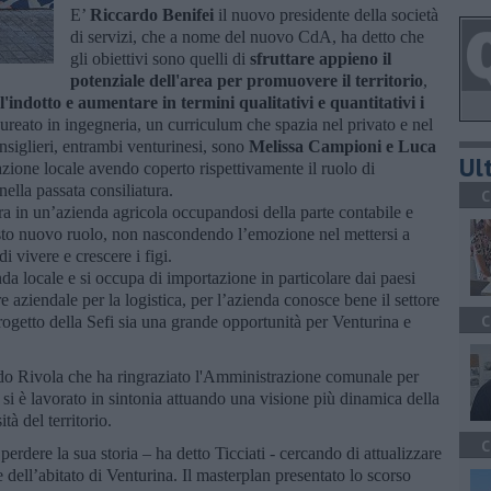
E’
Riccardo Benifei
il nuovo presidente della società
di servizi, che a nome del nuovo CdA, ha detto che
gli obiettivi sono quelli di
sfruttare appieno il
potenziale dell'area per promuovere il territorio
,
'indotto e aumentare in termini qualitativi e quantitativi i
aureato in ingegneria, un curriculum che spazia nel privato e nel
nsiglieri, entrambi venturinesi, sono
Melissa Campioni e Luca
Ult
zione locale avendo coperto rispettivamente il ruolo di
ella passata consiliatura.
C
ra in un’azienda agricola occupandosi della parte contabile e
questo nuovo ruolo, non nascondendo l’emozione nel mettersi a
i vivere e crescere i figi.
da locale e si occupa di importazione in particolare dai paesi
 aziendale per la logistica, per l’azienda conosce bene il settore
C
l progetto della Sefi sia una grande opportunità per Venturina e
rdo Rivola che ha ringraziato l'Amministrazione comunale per
i si è lavorato in sintonia attuando una visione più dinamica della
tà del territorio.
C
erdere la sua storia – ha detto Ticciati - cercando di attualizzare
 dell’abitato di Venturina. Il masterplan presentato lo scorso