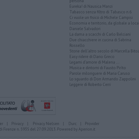
persona
Eureka! di Nausica Manzi
Tabasco senza filtro di Tabasco n.6
Ci vuole un fisico di Michele Campisi
Economia e territorio, da globale a loca
Daniele Salvadori
La dama a scacchi di Carlo Belciani
Due chiacchiere in cucina di Sabrina
Rossello
Storie dell'altro secolo di Marcella Bito
Easy ridere di Dario Greco
Legami d'amore di Malena ...
Musica e dintorni di Fausto Pirìto
Parole milonguere di Maria Caruso
Lo sguardo di Don Armando Zappolini
Leggere di Roberto Cerri
er
|
Privacy
|
Privacy Nielsen
|
Durc
|
Provider
di Firenze n. 5935 del 27.09.2013. Powered by
Aperion.it