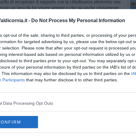
ello di recuperare il rapporto con la cittadinanza attraverso una
lizzare un’area da far vivere sempre e che sia anche visivamente
l'arco dell'anno degli spazi da vivere, aperti alla cittadinanza in
 fruire attivamente”.
ldicornia.it -
Do Not Process My Personal Information
P
a visione, alcuni passi sono già compiuti: il cinema teatro,
atletica indoor, le nuove esperienze fieristiche e sportive per
to opt-out of the sale, sharing to third parties, or processing of your per
i per la transizione ecologica ed energetica di due capannoni le
formation for targeted advertising by us, please use the below opt-out s
tituite con coperture rispettore dell’ambiente e dotate di
r selection. Please note that after your opt-out request is processed y
re all’autosufficienza energetica.
eing interest-based ads based on personal information utilized by us or
disclosed to third parties prior to your opt-out. You may separately opt-
losure of your personal information by third parties on the IAB’s list of
. This information may also be disclosed by us to third parties on the
IA
Participants
that may further disclose it to other third parties.
oscana iscriviti alla
Newsletter QUInews - ToscanaMedia.
amente nella tua casella di posta.
l Data Processing Opt Outs
CONFIRM
 isolata"