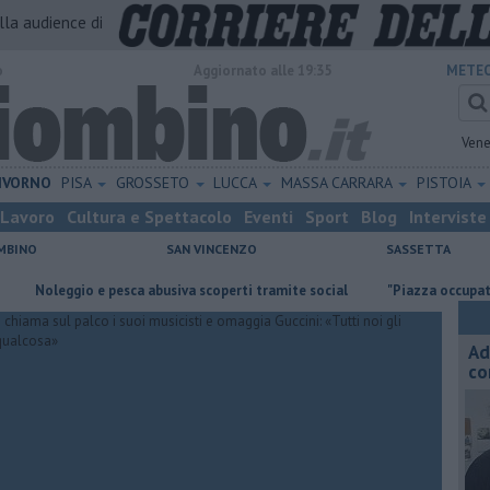
alla audience di
o
Aggiornato alle 19:35
METEO
Vene
IVORNO
PISA
GROSSETO
LUCCA
MASSA CARRARA
PISTOIA
Lavoro
Cultura e Spettacolo
Eventi
Sport
Blog
Interviste
MBINO
SAN VINCENZO
SASSETTA
eggio e pesca abusiva scoperti tramite social
"Piazza occupata inutilm
Ad
co