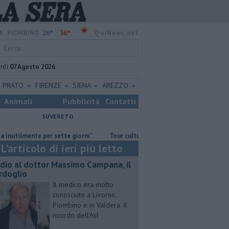
26°
36°
:
PIOMBINO
QuiNews.net
rdì
07 Agosto 2026
PRATO
FIRENZE
SIENA
AREZZO
Animali
Pubblicità
Contatti
SUVERETO
ente per sette giorni"
Tour culturale dell'assessora regionale Manetti
L'articolo di ieri più letto
dio al dottor Massimo Campana, il
rdoglio
Il medico era molto
conosciuto a Livorno,
Piombino e in Valdera. Il
ricordo dell'Asl