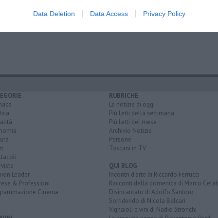
ie ideologie"
Data Deletion
Data Access
Privacy Policy
EGORIE
RUBRICHE
naca
Le notizie di oggi
tica
Più Letti della settimana
alità
Più Letti del mese
nomia
Archivio Notizie
ura
Persone
rt
Toscani in TV
tacoli
rviste
QUI BLOG
nion Leader
Incontri d'arte di Riccardo Ferrucci
rese & Professioni
Racconti della domenica di Marco Celat
grammazione Cinema
Disincantato di Adolfo Santoro
Sorridendo di Nicola Belcari
Vignaioli e vini di Nadio Stronchi