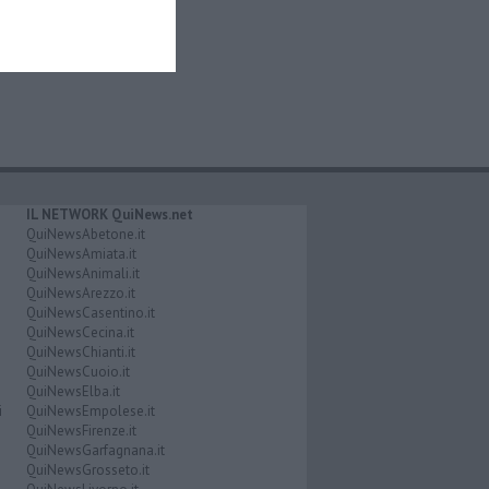
IL NETWORK QuiNews.net
QuiNewsAbetone.it
QuiNewsAmiata.it
QuiNewsAnimali.it
QuiNewsArezzo.it
QuiNewsCasentino.it
QuiNewsCecina.it
QuiNewsChianti.it
QuiNewsCuoio.it
QuiNewsElba.it
i
QuiNewsEmpolese.it
QuiNewsFirenze.it
QuiNewsGarfagnana.it
QuiNewsGrosseto.it