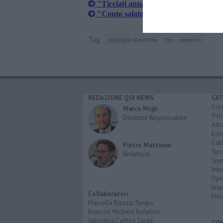
"Ticciati annaspa e inciampa in vecch
"Conto salato per il Tuscany Trail"
Tag
campiglia marittima
figi
amianto
REDAZIONE QUI NEWS
CAT
Cro
Marco Migli
Poli
Direttore Responsabile
Attu
Eco
Cult
Pietro Mattonai
Spo
Redattore
Spet
Inte
Opi
Imp
Collaboratori
Pro
Marcella Bitozzi, Sergio
Braccini, Michele Bufalino,
Valentina Caffieri, Linda