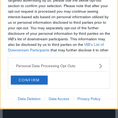
targeted advertising by us, please use the below opt-out
panorama musicale con il piede giusto, e che valorizza la creatività
section to confirm your selection. Please note that after your
e il talento espressi dal territorio.
opt-out request is processed you may continue seeing
interest-based ads based on personal information utilized by
us or personal information disclosed to third parties prior to
your opt-out. You may separately opt-out of the further
“È sempre motivo di orgoglio vedere artisti del nostro territorio
disclosure of your personal information by third parties on the
distinguersi nei propri ambiti professionali. - ha sottolineato il
IAB’s list of downstream participants. This information may
sindaco Paolo Riccucci - Complimenti a Samuel per l'uscita del
also be disclosed by us to third parties on the
IAB’s List of
nuovo singolo, che porta il nome di San Vincenzo oltre i confini
Downstream Participants
that may further disclose it to other
locali, e un sincero augurio per il proseguimento della sua attività
third parties.
artistica”.
Personal Data Processing Opt Outs
CONFIRM
Data Deletion
Data Access
Privacy Policy