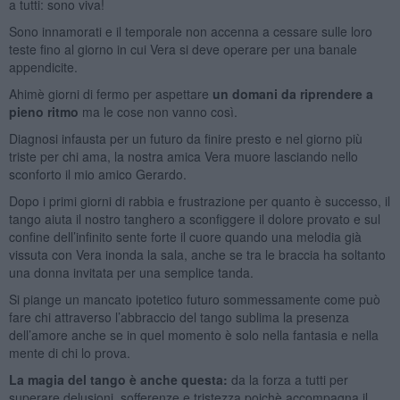
a tutti: sono viva!
Sono innamorati e il temporale non accenna a cessare sulle loro
teste fino al giorno in cui Vera si deve operare per una banale
appendicite.
Ahimè giorni di fermo per aspettare
un domani da riprendere a
pieno ritmo
ma le cose non vanno così.
Diagnosi infausta per un futuro da finire presto e nel giorno più
triste per chi ama, la nostra amica Vera muore lasciando nello
sconforto il mio amico Gerardo.
Dopo i primi giorni di rabbia e frustrazione per quanto è successo, il
tango aiuta il nostro tanghero a sconfiggere il dolore provato e sul
confine dell’infinito sente forte il cuore quando una melodia già
vissuta con Vera inonda la sala, anche se tra le braccia ha soltanto
una donna invitata per una semplice tanda.
Si piange un mancato ipotetico futuro sommessamente come può
fare chi attraverso l’abbraccio del tango sublima la presenza
dell’amore anche se in quel momento è solo nella fantasia e nella
mente di chi lo prova.
La magia del tango è anche questa:
da la forza a tutti per
superare delusioni, sofferenze e tristezza poichè accompagna il