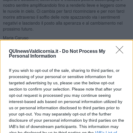
nostro sentire amplificandolo fino a renderlo lieve e leggero come
le nuvole in cielo. Ci cambia per farci ricominciare e per non farci
morire attraverso il soffio delle note spazzando via i sentimenti
negativi e lasciando il posto alla speranza e al cambiamento nel
prossimo futuro.
Maria Caruso
QUInewsValdicornia.it -
Do Not Process My
Personal Information
If you wish to opt-out of the sale, sharing to third parties, or
Se vuoi leggere le notizie principali della Toscana iscriviti alla
processing of your personal or sensitive information for
Newsletter QUInews - ToscanaMedia.
Arriva gratis tutti i giorni
targeted advertising by us, please use the below opt-out
alle 20:00 direttamente nella tua casella di posta.
section to confirm your selection. Please note that after your
opt-out request is processed you may continue seeing
Basta cliccare
QUI
interest-based ads based on personal information utilized by
Ti potrebbe interessare anche:
us or personal information disclosed to third parties prior to
your opt-out. You may separately opt-out of the further
Articoli dal Blog “Parole milonguere” di Maria Caruso
disclosure of your personal information by third parties on the
Diario di una tanghera
IAB’s list of downstream participants. This information may
Il tanguero che entra in pista
also be disclosed by us to third parties on the
IAB’s List of