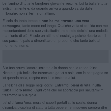
beniamino di tutte le tanghere giovani e vecchie. Lui fa ballare tutte
indistintamente e, da quando arriva a quando va via dalle
milonghe, non si ferma un attimo.
E’ solo da tanto tempo e
non ha mai trovato una vera
compagna
, tanto meno nel tango. Qualche volta si confida con me
raccontandomi delle sue vicissitudini tra le note dolci di una melodia
ma niente di più. E’ solo un attimo di nostalgia poiché riparte con il
suo passo felpato a dimenticare un presente che tanto bello al
momento, non è.
Alla fine arriva l’amore insieme alla donna che lo rende felice.
Niente di più bello che intrecciare ganci e bolei con la compagna se
lei quando balla, respira con lui e insieme a lui.
La felicità gli si legge negli occhi.
Entrambi pieni di vita, nulla
turba il loro idillio
. Ogni volta che mi abbraccia per salutarmi mi
trasmette la sua gioia.
Lei si chiama Vera, mora di capelli portati sulle spalle; donna
dinamica piccolina di statura tutta pepe e nel muovere sembra dire