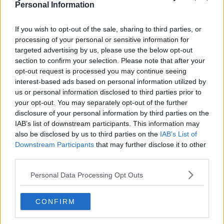
essere deluse poiché la certezza di per sé è, una volontà di verità.
Personal Information
Solo gli imbecilli vivono bene, mai sono toccati dal dubbio, ma il non
avere mai dubbi, comporta la possibilità di inoculare in noi, da parte
If you wish to opt-out of the sale, sharing to third parties, or
di chiunque, certezze e farci perciò credere, che il tango sia
processing of your personal or sensitive information for
veramente un pensiero triste che si balla, quand’anche non è una
targeted advertising by us, please use the below opt-out
certezza di verità. L’uomo ricerca sempre la verità poiché non vuole
section to confirm your selection. Please note that after your
essere stupido, anche se tutto ciò lo rende irrequieto, poiché
opt-out request is processed you may continue seeing
andando in milonga deve sempre verificare se il tango è veramente
interest-based ads based on personal information utilized by
un pensiero triste che si balla, oppure se egli stesso quando balla
us or personal information disclosed to third parties prior to
ha dei pensieri tristi oppure no.
your opt-out. You may separately opt-out of the further
Maria Caruso
disclosure of your personal information by third parties on the
IAB’s list of downstream participants. This information may
also be disclosed by us to third parties on the
IAB’s List of
Downstream Participants
that may further disclose it to other
third parties.
Se vuoi leggere le notizie principali della Toscana iscriviti alla
Personal Data Processing Opt Outs
Newsletter QUInews - ToscanaMedia.
Arriva gratis tutti i giorni
alle 20:00 direttamente nella tua casella di posta.
CONFIRM
Basta cliccare
QUI
Ti potrebbe interessare anche: