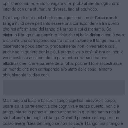
opinione comune, è molto vaga e che, probabilmente, ognuno lo
intende con una sfumatura diversa, fino all'equivoco.
Dire tango è dire quel che è e non quel che non è.
Cosa non è
tango?
. Ci deve pertanto essere una corrispondenza tra quello
che noi affermiamo del tango e il tango a cui ci riferiamo. Se
diciamo il tango è un pensiero triste che si balla diciamo che è vero
e che c’è una corrispondenza tra l’affermazione e il tango, ma un
osservatore poco attento, probabilmente non lo vedrebbe così,
anche se in genere per lo più, il tango è visto così. Allora chi non lo
vede così, sta assumendo un parametro diverso o ha una
allucinazione, che è parente della follia, poiché il folle si costruisce
un mondo che non corrisponde allo stato delle cose, almeno
abitualmente, si dice così.
Ma il tango si balla e ballare il tango significa muovere il corpo,
usare sia la parte emotiva che cognitiva e senza questo, non c’è
tango. Ma se io penso al tango anche se in quel momento non lo
sto ballando, immagino il tango. Quindi il pensiero è tango e non
posso avere l’idea del tango se non so cos’è il tango, ma il tango è