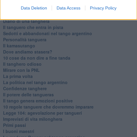
Data Deletion
Data Access
Privacy Policy
Articoli dal Blog “Parole milonguere” di Maria Caruso
Diario di una tanghera
Il tanguero che entra in pista
Sedotti e abbandonati nel tango argentino
Personalità tanguera
Il kamasutango
Dove andiamo stasera?
10 cose da non dire a fine tanda
Il tanghero odioso
Mirare con la PNL
La prima volta
La politica nel tango argentino
Confidenze tanghere
Il potere delle tangueras
Il tango genera emozioni positive
10 regole tanguere che dovremmo imparare
Legge 104: agevolazione per tangueri
Imprevisti di vita milonghera
Primi passi
I buoni maestri