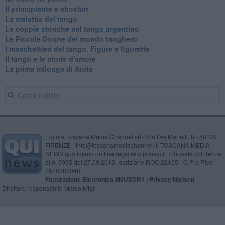
Il principiante e shoshin
La malattia del tango
Le coppie storiche nel tango argentino
​Le Piccole Donne del mondo tanghero
I moschettieri del tango. Figure e figurette
Il tango e le storie d'amore
​La prima milonga di Anita
Editore Toscana Media Channel srl - Via Dei Martelli, 8 - 50129
FIRENZE - info@toscanamediachannel.it. TOSCANA MEDIA
NEWS quotidiano on line registrato presso il Tribunale di Firenze
al n. 5935 del 27.09.2013. Iscrizione ROC 22105 - C.F. e P.Iva
0620787048
Fatturazione Elettronica M5UXCR1 |
Privacy Nielsen
Direttore responsabile Marco Migli
Powered by
Aperion.it