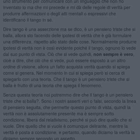
uno strumento per comunicare con un linguaggio che non ho
inventato io ma che mi precede e mi dà delle regole di verità per
produrre affermazioni o degli atti mentali o espressivi che
identificano il tango in sé.
Dire tango è una asserzione ma se dico, è un pensiero triste che si
balla, allora sto facendo delle ipotesi di verità che è già formulare
una differenza, rispetto allo stato delle cose. Normalmente produrre
ipotesi di verità non è così evidente poiché il tango, ognuno lo vede
dal suo punto di vista. Ciò che si vede quindi,
non sempre è vero
,
cioè a dire, che ciò che si vede, può essere esposto a un altro
ordine di visione, allora un fatto acquista verità quando si spiega
come si genera. Nel momento in cui si spiega però si cerca di
spiegarlo con una teoria. Che il tango è un pensiero triste che si
balla è frutto di una teoria che spiega il fenomeno.
Senza questa teoria noi potremmo dire che il tango è un pensiero
triste che si balla?. Sono i nostri asserti veri o falsi, secondo la linea
di pensiero seguita, che permette questo punto di vista, quindi la
verità non è assolutamente presente ma è sempre sotto
condizione, libera dal relativismo, perché si può dire quello che si
vuole. Dire quello che si vuole è comunque delirante, mentre la
verità è posta a condizione, e pertanto, quando diciamo la verità la
diciamo sempre secondo un aspetto.