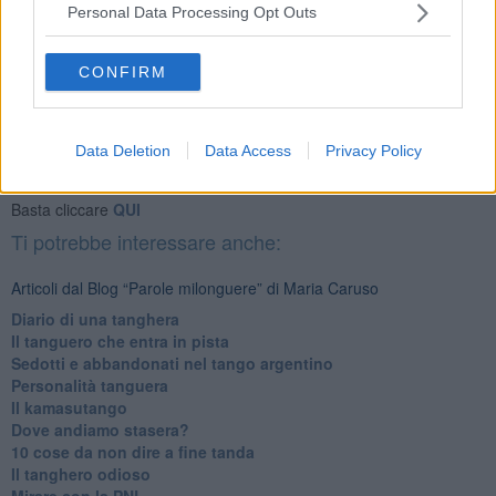
Personal Data Processing Opt Outs
CONFIRM
Se vuoi leggere le notizie principali della Toscana iscriviti alla
Data Deletion
Data Access
Privacy Policy
Newsletter QUInews - ToscanaMedia.
Arriva gratis tutti i giorni
alle 20:00 direttamente nella tua casella di posta.
Basta cliccare
QUI
Ti potrebbe interessare anche:
Articoli dal Blog “Parole milonguere” di Maria Caruso
Diario di una tanghera
Il tanguero che entra in pista
Sedotti e abbandonati nel tango argentino
Personalità tanguera
Il kamasutango
Dove andiamo stasera?
10 cose da non dire a fine tanda
Il tanghero odioso
Mirare con la PNL