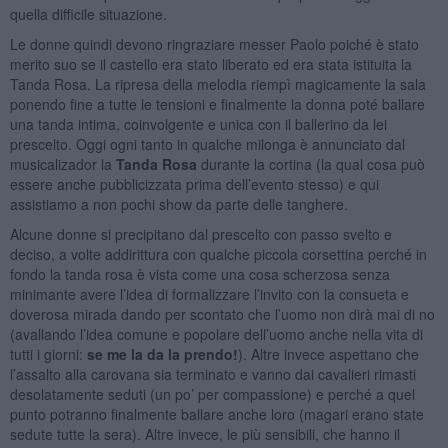
quella difficile situazione.
Le donne quindi devono ringraziare messer Paolo poiché è stato
merito suo se il castello era stato liberato ed era stata istituita la
Tanda Rosa. La ripresa della melodia riempì magicamente la sala
ponendo fine a tutte le tensioni e finalmente la donna poté ballare
una tanda intima, coinvolgente e unica con il ballerino da lei
prescelto. Oggi ogni tanto in qualche milonga è annunciato dal
musicalizador la
Tanda Rosa
durante la cortina (la qual cosa può
essere anche pubblicizzata prima dell’evento stesso) e qui
assistiamo a non pochi show da parte delle tanghere.
Alcune donne si precipitano dal prescelto con passo svelto e
deciso, a volte addirittura con qualche piccola corsettina perché in
fondo la tanda rosa è vista come una cosa scherzosa senza
minimante avere l’idea di formalizzare l’invito con la consueta e
doverosa mirada dando per scontato che l’uomo non dirà mai di no
(avallando l’idea comune e popolare dell’uomo anche nella vita di
tutti i giorni:
se me la da la prendo!
). Altre invece aspettano che
l’assalto alla carovana sia terminato e vanno dai cavalieri rimasti
desolatamente seduti (un po’ per compassione) e perché a quel
punto potranno finalmente ballare anche loro (magari erano state
sedute tutte la sera). Altre invece, le più sensibili, che hanno il