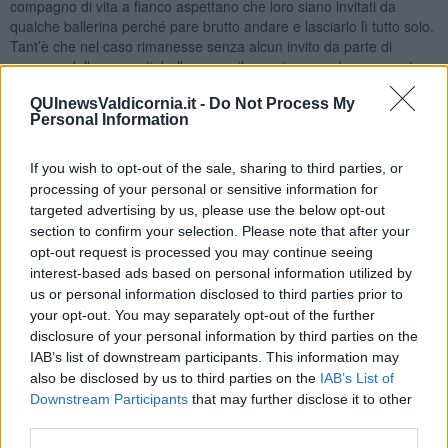
compagno di vita a fianco aspettano che loro siano invitati da
qualche ballerina perché pare brutto andare e lasciarlo lì tutto solo.
Tant’è che nel caso rimanesse senza alcun invito da parte di
nessuna delle presenti, ballano con il proprio uomo (con un certo
disappunto, secondo me). Alcune prese dall’emozione e dalla
QUInewsValdicornia.it -
Do Not Process My
timidezza non invitano alcun maschio mentre altre non hanno
Personal Information
occhio nello scegliere e magari pescano il principiante più assoluto
pentendosi amaramente e rimuginando dentro di se per l’errore
commesso per l’intera durata della tanda.
If you wish to opt-out of the sale, sharing to third parties, or
processing of your personal or sensitive information for
Ahimè nella vita, la scelta, quale libero atto di volontà tra tante
targeted advertising by us, please use the below opt-out
disponibilità, si manifesta preferendo una piuttosto che un’altra,
section to confirm your selection. Please note that after your
ritenendola la migliore, la più adatta, la più conveniente in
opt-out request is processed you may continue seeing
conformità a criteri personali di giudizio o dietro la spinta d’impulsi
interest-based ads based on personal information utilized by
momentanei, non sempre è vincente con il senno di poi,
us or personal information disclosed to third parties prior to
rimandandoci alla riflessione: non è chi ho scelto per ballare ma
con chi non ballerò o non avrò più la possibilità di ballare.
your opt-out. You may separately opt-out of the further
disclosure of your personal information by third parties on the
Dame
, fate attenzione pertanto, durante le Tande Rosa a non
IAB’s list of downstream participants. This information may
sprecare occasioni; non fate scelte superficiali giustificando il vostro
also be disclosed by us to third parties on the
IAB’s List of
comportamento perché sono poche le milonghe con Tande Rosa
Downstream Participants
that may further disclose it to other
perché, ricordate, è sempre meglio poche tande ma buone.
third parties.
Maria Caruso