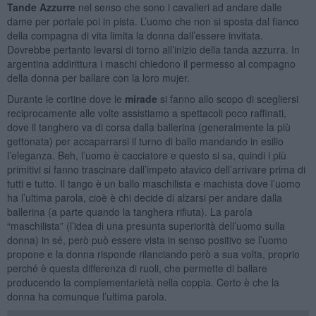
Tande Azzurre
nel senso che sono i cavalieri ad andare dalle
dame per portale poi in pista. L’uomo che non si sposta dal fianco
della compagna di vita limita la donna dall’essere invitata.
Dovrebbe pertanto levarsi di torno all’inizio della tanda azzurra. In
argentina addirittura i maschi chiedono il permesso al compagno
della donna per ballare con la loro mujer.
Durante le cortine dove le
mirade
si fanno allo scopo di scegliersi
reciprocamente alle volte assistiamo a spettacoli poco raffinati,
dove il tanghero va di corsa dalla ballerina (generalmente la più
gettonata) per accaparrarsi il turno di ballo mandando in esilio
l’eleganza. Beh, l’uomo è cacciatore e questo si sa, quindi i più
primitivi si fanno trascinare dall’impeto atavico dell’arrivare prima di
tutti e tutto. Il tango è un ballo maschilista e machista dove l’uomo
ha l’ultima parola, cioè è chi decide di alzarsi per andare dalla
ballerina (a parte quando la tanghera rifiuta). La parola
“maschilista” (l’idea di una presunta superiorità dell’uomo sulla
donna) in sé, però può essere vista in senso positivo se l’uomo
propone e la donna risponde rilanciando però a sua volta, proprio
perché è questa differenza di ruoli, che permette di ballare
producendo la complementarietà nella coppia. Certo è che la
donna ha comunque l’ultima parola.