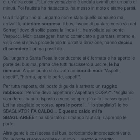
è un'altra cosa...". La conversazione è andata avanti per un paio di
minuti. Poi l'autista ha riattaccato, ha messo in moto e siamo partiti.
Già il tragitto fino al lungarno non è stato quello consueto ma,
arrivati lì,
ulteriore sorpresa
: il bus, invece di puntare verso via dei
Serragli dove di solito passa la linea 11, ha svoltato sul ponte
Vespucci. Molti passeggeri hanno cominciato a guardarsi intorno e,
visto che si stava procedendo in un'altra direzione, hanno
deciso
di scendere
il prima possibile.
Sul lungarno Santa Rosa la conducente si è fermata e ha aperto le
porte del bus ma,
prima che tutti riuscissero a uscire,
le ha
richiuse
. A quel punto si è alzato un
coro di voci
: "Aspetti,
aspetti", "Ferma, apra le porte, aspetti".
Per tutta risposta, dal posto di guida è arrivato un
ruggito
rabbioso
: "Perchè devo aspettare? Aspettare COSA?". "Vogliamo
scendere - hanno risposto a voce sempre più alta i passseggeri -
Lei ha sbagliato percorso,
apra le porte
!". "Ho sbagliato? Io ho
SBAGLIATO?
FA CALDO
...
E questo caldo mi fa
SBAGLIAREEE
!" ha sbraitato di rimando l'autista, riaprendo le
porte.
Altra gente è così scesa dal bus, borbottando imprecazioni varie.
Poi le porte si sono sigillate di nuovo, il mezzo è ripartito