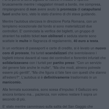
bruscamente mentre i viaggiatori rimasti a bordo, me compresa,
rimpiangevano di
non
avere avuto la
prontezza
di
catapultarsi
fuori
anche loro, visto lo stato d'animo di chi stava guidando.
Mentre l'autobus sterzava in direzione Porta Romana, con un
tempismo eccezionale dal fondo si sono materializzati due
controllori. E' cominciata la verifica dei biglietti, un gruppo di
stranieri ha esibito ticket
non obliterati
e seduta stante sono
scattate le
multe
in flagranza di regolamento,
40 euro a testa
.
In un vorticare di passaporti e carte di credito, si è levato un
nuovo
coro di proteste
, fra turisti
scandalizzati
che sventolavano i
biglietti intonsi davanti al naso dei controllori e fiorentini infuriati che
solidarizzavano
con i turisti per
partito preso
: "Con un servizio
del genere fate anche le multe", "Ma che modi, almeno potreste
essere più gentili", "Ma che figura ci fate fare con questi che stanno
all'estero?". L'autobus si è
definitivamente
trasformato in un
manicomio.
Alla fermata successiva, sono scesa d'impulso: il Galluzzo ero
ancora lontano ma... pazienza, non volevo restare lì sopra un
secondo di più.
E' stato mentre camminavo sulla salita del San Gaggio che