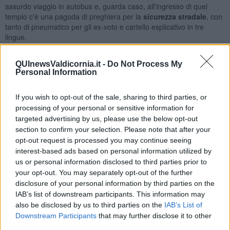
assurdo viaggio in autobus e, guarda caso, all'ingresso di quel
tempio c'è una pagoda di preghiera per la
sicurezza stradale
, con
tanto di pneumatico per gli ex-voto e cartello esplicativo in tre
lingue.
QUInewsValdicornia.it -
Do Not Process My
Personal Information
If you wish to opt-out of the sale, sharing to third parties, or
processing of your personal or sensitive information for
targeted advertising by us, please use the below opt-out
section to confirm your selection. Please note that after your
opt-out request is processed you may continue seeing
interest-based ads based on personal information utilized by
us or personal information disclosed to third parties prior to
your opt-out. You may separately opt-out of the further
disclosure of your personal information by third parties on the
IAB’s list of downstream participants. This information may
also be disclosed by us to third parties on the
IAB’s List of
La pagoda per la sicurezza stradale - foto Blue Lama
Downstream Participants
that may further disclose it to other
In secondo luogo, sempre in quel tempio, c'è una statua che
third parties.