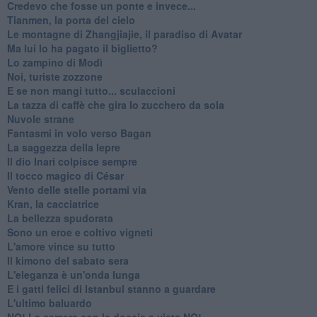
Credevo che fosse un ponte e invece...
Tianmen, la porta del cielo
Le montagne di Zhangjiajie, il paradiso di Avatar
Ma lui lo ha pagato il biglietto?
Lo zampino di Modì
Noi, turiste zozzone
E se non mangi tutto... sculaccioni
La tazza di caffè che gira lo zucchero da sola
Nuvole strane
Fantasmi in volo verso Bagan
La saggezza della lepre
Il dio Inari colpisce sempre
Il tocco magico di César
Vento delle stelle portami via
Kran, la cacciatrice
La bellezza spudorata
Sono un eroe e coltivo vigneti
L'amore vince su tutto
Il kimono del sabato sera
L'eleganza è un'onda lunga
E i gatti felici di Istanbul stanno a guardare
L'ultimo baluardo
NO! La camera con la doccia a vista NO!