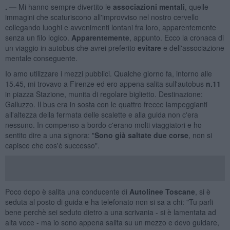
. —
Mi hanno sempre divertito le
associazioni mentali
, quelle
immagini che scaturiscono all'improvviso nel nostro cervello
collegando luoghi e avvenimenti lontani fra loro, apparentemente
senza un filo logico.
Apparentemente
, appunto. Ecco la cronaca di
un viaggio in autobus che avrei preferito
evitare
e dell'associazione
mentale conseguente.
Io amo utilizzare i mezzi pubblici. Qualche giorno fa, intorno alle
15.45, mi trovavo a Firenze ed ero appena salita sull'autobus
n.11
in piazza Stazione, munita di regolare biglietto. Destinazione:
Galluzzo. Il bus era in sosta con le quattro frecce lampeggianti
all'altezza della fermata delle scalette e alla guida non c'era
nessuno. In compenso a bordo c'erano molti viaggiatori e ho
sentito dire a una signora: "
Sono già
saltate due corse
, non si
capisce che cos'è successo".
Poco dopo è salita una conducente di
Autolinee Toscane
, si è
seduta al posto di guida e ha telefonato non si sa a chi: "Tu parli
bene perchè sei seduto dietro a una scrivania - si è lamentata ad
alta voce - ma io sono appena salita su un mezzo e devo guidare,