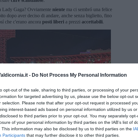
orsare
cifre
scandalose
.
con Lady Gaga? Ovviamente
niente
ma ci sembró una felice
ito dopo aver deciso di andare, anche senza biglietto, fino
osí che c'erano ancora
posti liberi
a prezzi
accettabili
.
ldicornia.it -
Do Not Process My Personal Information
to opt-out of the sale, sharing to third parties, or processing of your per
formation for targeted advertising by us, please use the below opt-out s
r selection. Please note that after your opt-out request is processed y
eing interest-based ads based on personal information utilized by us or
disclosed to third parties prior to your opt-out. You may separately opt-
losure of your personal information by third parties on the IAB’s list of
. This information may also be disclosed by us to third parties on the
IA
Participants
that may further disclose it to other third parties.