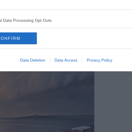
Gaga al Fenway Park di Boston - foto Blue Lama
l Data Processing Opt Outs
e nuvole, pur avendo un bellissimo aspetto,
non sono affatto
un
le gonfie e scure che annunciano l'arrivo di una tempesta come
CONFIRM
 Gennaio scorso.
Data Deletion
Data Access
Privacy Policy