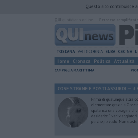
Questo sito contribuisce 
QUI
quotidiano online.
Percorso semplificat
TOSCANA
VALDICORNIA
ELBA
CECINA
L
Home
Cronaca
Politica
Attualità
CAMPIGLIA MARITTIMA
PIO
COSE STRANE E POSTI ASSURDI — il 
Prima di qualunque altra cos
elementare grazie a Goscinn
spalancó una voragine di cu
desiderio: "I veri viaggiator
perchè, io vado. Non esist