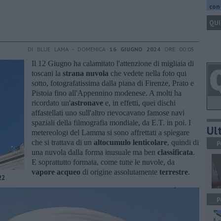
con 
QUI
DI BLUE LAMA - DOMENICA
16 GIUGNO 2024
ORE 00:05
Il 12 Giugno ha calamitato l'attenzione di migliaia di
toscani la
strana nuvola
che vedete nella foto qui
sotto, fotografatissima dalla piana di Firenze, Prato e
Pistoia fino all'Appennino modenese. A molti ha
ricordato un'
astronave
e, in effetti, quei dischi
affastellati uno sull'altro rievocavano famose navi
spaziali della filmografia mondiale, da E.T. in poi. I
Ult
metereologi del Lamma si sono affrettati a spiegare
che si trattava di un
altocumulo lenticolare
, quindi di
P
una nuvola dalla forma inusuale ma ben
classificata
.
E soprattutto formata, come tutte le nuvole, da
vapore acqueo
di origine assolutamente
terrestre
.
22
P