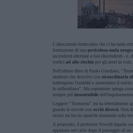
L'altocumulo lenticolare che ci ha tanto en
formazione di una
pericolosa onda
orogra
ascendenti alternate a fasi discendenti - 
vortici
ad alto rischio
per gli aerei in volo,
Nell'ultimo libro di Paolo Giordano, "
Tasm
studioso che descrive con
straordinaria ef
trattengono l'umiditá e aumentano il surrisc
lo raffreddano". Ma soprattutto spiega com
sempre piú
insostenibile
dell'inquinamento
Leggere "
Tasmania
" mi ha letteralmente 
guardo le nuvole con
occhi diversi
. Non d
sicuro mi faccio qualche domanda sulla loro 
A proposito, il professor Novelli liquida c
appaiono nel cielo dopo il passaggio di u