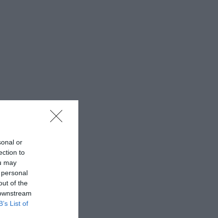
sonal or
ection to
ou may
 personal
out of the
 downstream
B’s List of