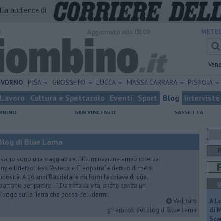
alla audience di
o
Aggiornato alle 08:00
METEO
Vene
IVORNO
PISA
GROSSETO
LUCCA
MASSA CARRARA
PISTOIA
Lavoro
Cultura e Spettacolo
Eventi
Sport
Blog
Interviste
MBINO
SAN VINCENZO
SASSETTA
Blog di Blue Lama
a, io sono una viaggiatrice. L'illuminazione arrivò in terza
y e Uderzo: lessi "Asterix e Cleopatra" e dentro di me si
riosità. A 16 anni Baudelaire mi fornì la chiave di quel
Q
i partono per partire...". Da tutta la vita, anche senza un
e luogo sulla Terra che possa deludermi.
Vedi tutti
A L
gli articoli del blog di Blue Lama
di 
Scar