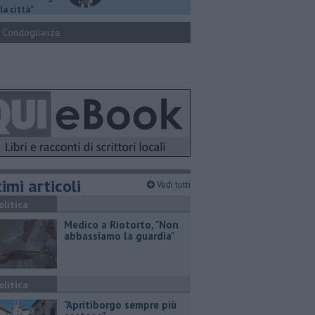
la città"
Condoglianze
imi articoli
Vedi tutti
olitica
Medico a Riotorto, "Non
abbassiamo la guardia"
olitica
"Apritiborgo sempre più