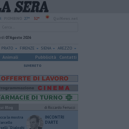
27°
32°
:
PIOMBINO
QuiNews.net
rdì
07 Agosto 2026
PRATO
FIRENZE
SIENA
AREZZO
Animali
Pubblicità
Contatti
SUVERETO
ui Blog
di Riccardo Ferrucci
INCONTRI
ucca la mostra
D'ARTE
Marcello
selli “Dialoghi