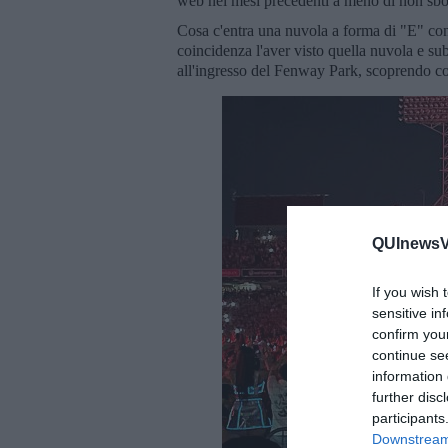
web nei mesi precedenti a meno di non sb
Cosa c'entra una nuvola a forma di "E" 
coincidenza l'aver visto quella nuvola e sub
all'ingresso del Fenway Park, scoprendo c
QUInewsVa
If you wish 
sensitive in
confirm you
continue se
information 
further disc
participants
Downstream 