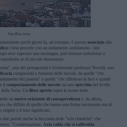
Foto Blue Lama
tusiasmanto pochi giorni fa, ad esempio, è spesso
associato
alla
fica
:
l'aria procede con un andamento ondulatorio - fasi
e, dopo aver superato una montagna, puó formare
turbolenze e
 soprattutto se di piccole dimensioni.
ania
", uno dei protagonisti è l'esuberante professor Novelli, uno
ficacia
complessitá e funzioni delle nuvole, da quelle "che
aldamento del pianeta" a quelle "che riflettono la luce e quindi
e il
comportamento delle nuvole
sia uno
specchio
del livello
 della Terra. Un
libro aperto
sopra le nostre teste.
aperto un
nuovo
orizzonte di consapevolezza
e, da allora,
ico che diffido di quelle che hanno una forma inconsueta ma di
origine e il loro significato.
on due parole anche la faccenda delle "scie chimiche" che
n aereo: "Condensazione.
Aria calda che si raffredda