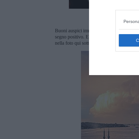
Il concerto di Lady 
Persona
Buoni auspici immaginari a parte, a volte l
segno positivo. E non sto parlando di quel
nella foto qui sotto, scattata a Istanbul l'8