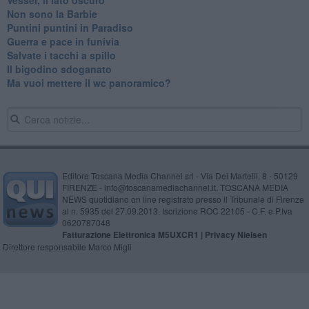
Vessel, il lato oscuro
Non sono la Barbie
Puntini puntini in Paradiso
Guerra e pace in funivia
Salvate i tacchi a spillo
Il bigodino sdoganato
Ma vuoi mettere il wc panoramico?
Editore Toscana Media Channel srl - Via Dei Martelli, 8 - 50129
FIRENZE - info@toscanamediachannel.it. TOSCANA MEDIA
NEWS quotidiano on line registrato presso il Tribunale di Firenze
al n. 5935 del 27.09.2013. Iscrizione ROC 22105 - C.F. e P.Iva
0620787048
Fatturazione Elettronica M5UXCR1 |
Privacy Nielsen
Direttore responsabile Marco Migli
Powered by
Aperion.it