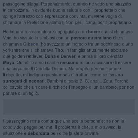
passeggino dilaga. Personalmente, quando ne vedo uno piazzato
in carrozzina, in evidente buona salute e con il proprietario che
spinge l'attrezzo con espressione convinta, mi viene voglia di
chiamare la Protezione animali. Non per il cane, per il proprietario.
Ho imparato a camminare appoggiata a un
boxer
che si chiamava
Veio, ho vissuto in simbiosi con un
pastore australiano
che si
chiamava
Gibson
, ho svezzato un incrocio fra un pechinese e uno
yorkshire che si chiamava
Tito
, in famiglia attualmente abbiamo
due golden retriever,
Duna
e
Denver
, e prima di loro c'è stata
Maya
. Quindi io amo i cani e
nessuno
mi può accusare di essere
una seguace di Crudelia Demon. Ma proprio perchè li amo e
li rispetto, mi indigna questa moda di trattarli come se fossero
surrogati di neonati
. Bambini di serie B, C, anzi... Zeta. Perchè
col cavolo che un cane ti richiede l'impegno di un bambino, per non
parlare di un figlio.
Il passeggino resta comunque una scelta personale: se non la
condivido, peggio per me. Il problema è che, a mio avviso, la
situazione
è debordata
ben oltre la sfera privata.