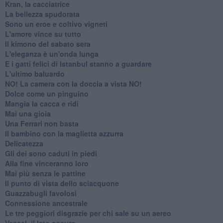
Kran, la cacciatrice
La bellezza spudorata
Sono un eroe e coltivo vigneti
L'amore vince su tutto
Il kimono del sabato sera
L'eleganza è un'onda lunga
E i gatti felici di Istanbul stanno a guardare
L'ultimo baluardo
NO! La camera con la doccia a vista NO!
Dolce come un pinguino
Mangia la cacca e ridi
Mai una gioia
Una Ferrari non basta
Il bambino con la maglietta azzurra
Delicatezza
Gli dei sono caduti in piedi
Alla fine vinceranno loro
Mai più senza le pattine
Il punto di vista dello sciacquone
Guazzabugli favolosi
Connessione ancestrale
Le tre peggiori disgrazie per chi sale su un aereo