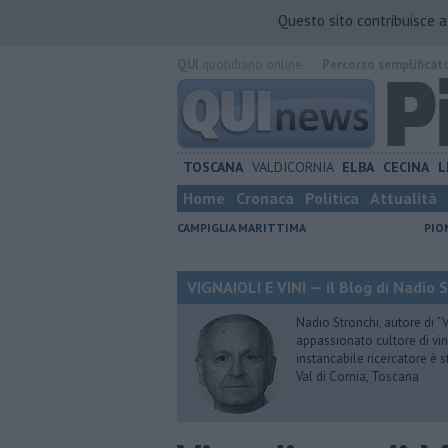
Questo sito contribuisce 
QUI
quotidiano online.
Percorso semplificat
TOSCANA
VALDICORNIA
ELBA
CECINA
L
Home
Cronaca
Politica
Attualità
CAMPIGLIA MARITTIMA
PIO
VIGNAIOLI E VINI — il Blog di Nadio 
Nadio Stronchi, autore di “Vi
appassionato cultore di vini
instancabile ricercatore è 
Val di Cornia, Toscana