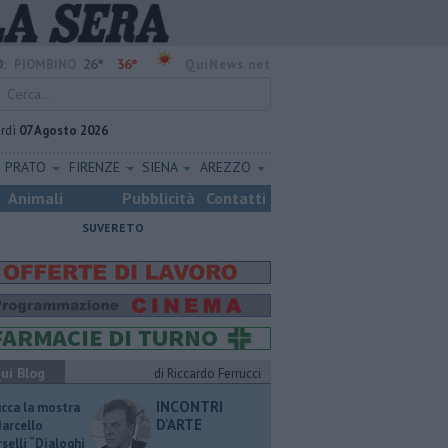
26°
36°
:
PIOMBINO
QuiNews.net
rdì
07 Agosto 2026
PRATO
FIRENZE
SIENA
AREZZO
Animali
Pubblicità
Contatti
SUVERETO
ui Blog
di Riccardo Ferrucci
INCONTRI
ucca la mostra
D'ARTE
Marcello
selli “Dialoghi