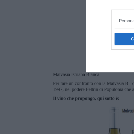
Persona
Malvasia Istriana Bianca
Per fare un confronto con la Malvasia B T
1997, nel podere Feltrin di Populonia che 
Il vino che propongo, qui sotto è: