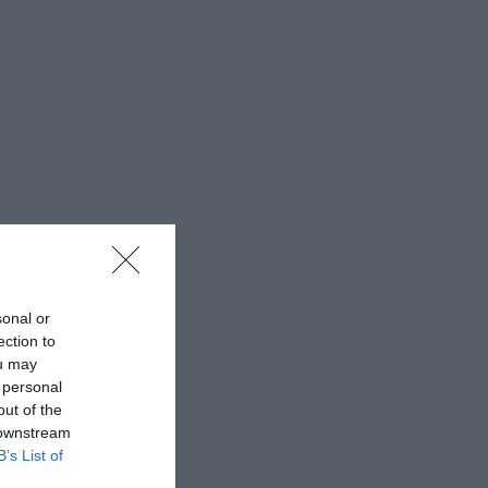
sonal or
ection to
ou may
 personal
out of the
 downstream
B’s List of