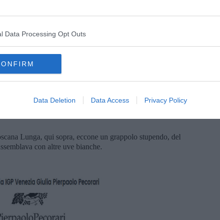
l Data Processing Opt Outs
CONFIRM
Data Deletion
Data Access
Privacy Policy
oscana Lunga, qui sopra, eccone un grappolo stupendo, del
assemblava con altre uve bianche.