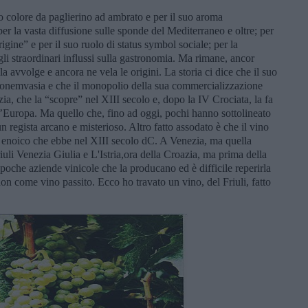
uo colore da paglierino ad ambrato e per il suo aroma
 per la vasta diffusione sulle sponde del Mediterraneo e oltre; per
gine” e per il suo ruolo di status symbol sociale; per la
li straordinari influssi sulla gastronomia. Ma rimane, ancor
a avvolge e ancora ne vela le origini. La storia ci dice che il suo
Monemvasia e che il monopolio della sua commercializzazione
ia, che la “scopre” nel XIII secolo e, dopo la IV Crociata, la fa
d’Europa. Ma quello che, fino ad oggi, pochi hanno sottolineato
un regista arcano e misterioso. Altro fatto assodato è che il vino
 enoico che ebbe nel XIII secolo dC. A Venezia, ma quella
riuli Venezia Giulia e L'Istria,ora della Croazia, ma prima della
oche aziende vinicole che la producano ed è difficile reperirla
on come vino passito. Ecco ho travato un vino, del Friuli, fatto