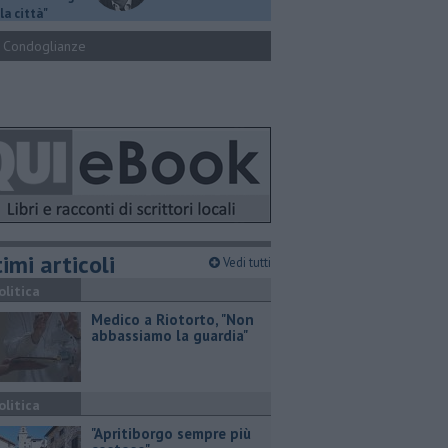
la città"
Condoglianze
imi articoli
Vedi tutti
olitica
Medico a Riotorto, "Non
abbassiamo la guardia"
olitica
"Apritiborgo sempre più