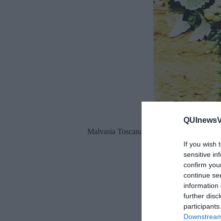
QUInewsVa
Malvasia Toscana Bianca Lunga
If you wish 
sensitive in
confirm you
continue se
information 
further disc
participants
Downstream 