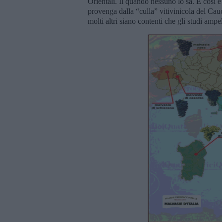
Orientali. Il quando nessuno lo sa. E così è
provenga dalla “culla” vitivinicola del C
molti altri siano contenti che gli studi ampe