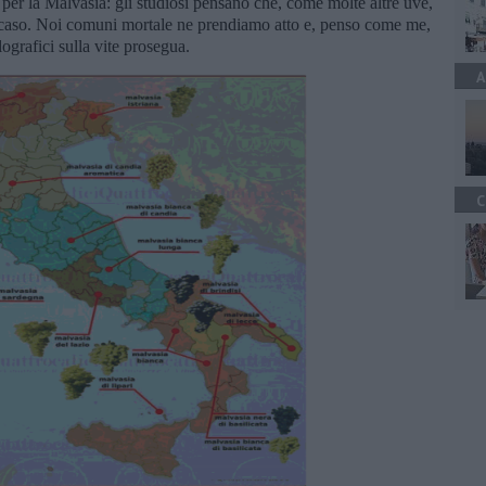
 per la Malvasia: gli studiosi pensano che, come molte altre uve,
aucaso. Noi comuni mortale ne prendiamo atto e, penso come me,
lografici sulla vite prosegua.
A
C