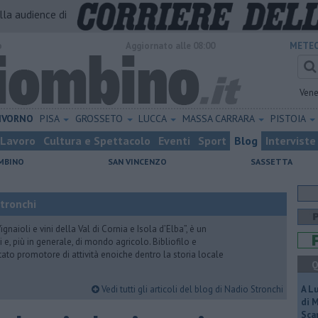
alla audience di
o
Aggiornato alle 08:00
METEO
Vene
IVORNO
PISA
GROSSETO
LUCCA
MASSA CARRARA
PISTOIA
Lavoro
Cultura e Spettacolo
Eventi
Sport
Blog
Interviste
MBINO
SAN VINCENZO
SASSETTA
Stronchi
gnaioli e vini della Val di Cornia e Isola d’Elba”, è un
 e, più in generale, di mondo agricolo. Bibliofilo e
stato promotore di attività enoiche dentro la storia locale
Q
Vedi tutti gli articoli del blog di Nadio Stronchi
A L
di 
Scar