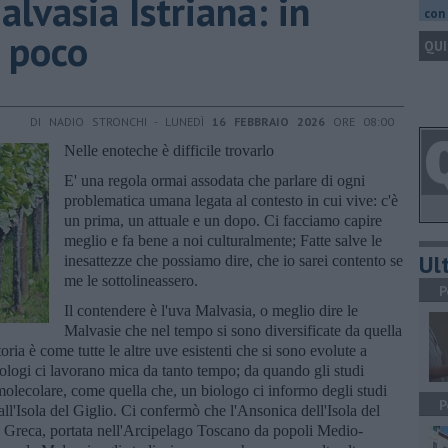
alvasia Istriana: in
con 
 poco
QUI
DI NADIO STRONCHI - LUNEDÌ
16 FEBBRAIO 2026
ORE 08:00
Nelle enoteche è difficile trovarlo
E' una regola ormai assodata che parlare di ogni
problematica umana legata al contesto in cui vive: c'è
un prima, un attuale e un dopo. Ci facciamo capire
meglio e fa bene a noi culturalmente; Fatte salve le
Ult
inesattezze che possiamo dire, che io sarei contento se
me le sottolineassero.
P
Il contendere è l'uva Malvasia, o meglio dire le
Malvasie che nel tempo si sono diversificate da quella
ria è come tutte le altre uve esistenti che si sono evolute a
iologi ci lavorano mica da tanto tempo; da quando gli studi
 molecolare, come quella che, un biologo ci informo degli studi
P
ll'Isola del Giglio. Ci confermò che l'Ansonica dell'Isola del
la Greca, portata nell'Arcipelago Toscano da popoli Medio-