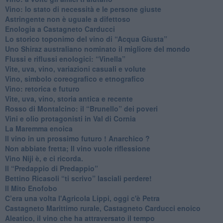
Vino: lo stato di necessità e le persone giuste
​Astringente non è uguale a difettoso
Enologia a Castagneto Carducci
Lo storico toponimo del vino di “Acqua Giusta”
Uno Shiraz australiano nominato il migliore del mondo
​Flussi e riflussi enologici: “Vinella”
Vite, uva, vino, variazioni casuali e volute
Vino, simbolo coreografico e etnografico
​Vino: retorica e futuro
​Vite, uva, vino, storia antica e recente
​Rosso di Montalcino: il “Brunello” dei poveri
Vini e olio protagonisti in Val di Cornia
​La Maremma enoica
Il vino in un prossimo futuro ! Anarchico ?
​Non abbiate fretta; Il vino vuole riflessione
​Vino Niji è, e ci ricorda.
Il “Predappio di Predappio”
Bettino Ricasoli “ti scrivo” lasciali perdere!
Il Mito Enofobo
​C’era una volta l'Agricola Lippi, oggi c'è Petra
​Castagneto Marittimo rurale, Castagneto Carducci enoico
Aleatico, il vino che ha attraversato il tempo