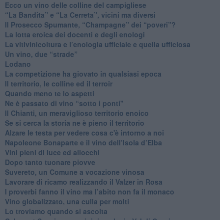
Ecco un vino delle colline del campigliese
“La Bandita” e “La Cerreta”, vicini ma diversi
​Il Prosecco Spumante, “Champagne” dei “poveri”?
​La lotta eroica dei docenti e degli enologi
​La vitivinicoltura e l’enologia ufficiale e quella ufficiosa
​Un vino, due “strade”
Lodano
​La competizione ha giovato in qualsiasi epoca
Il territorio, le colline ed il terroir
Quando meno te lo aspetti
​Ne è passato di vino “sotto i ponti"
​Il Chianti, un meraviglioso territorio enoico
​Se si cerca la storia ne è pieno il territorio
Alzare le testa per vedere cosa c'è intorno a noi
​Napoleone Bonaparte e il vino dell’Isola d’Elba
Vini pieni di luce ed allocchi
Dopo tanto tuonare piovve
Suvereto, un Comune a vocazione vinosa
Lavorare di ricamo realizzando il Valzer in Rosa
​I proverbi fanno il vino ma l’abito non fa il monaco
Vino globalizzato, una culla per molti
Lo troviamo quando si ascolta