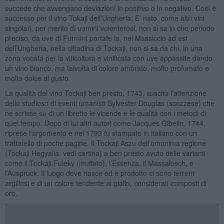
succede che avvengano deviazioni in positivo o in negativo. Così è
successo per il vino Tokaji dell’Ungheria; E’ nato, come altri vini
singolari, per merito di uomini volenterosi, non si sa in che periodo
preciso, da uve di Furmint portate la, nel Massiccio ad est
dell’Ungheria, nella cittadina di Tockaji, non si sa da chi, in una
zona vocata per la viticoltura e vinificata con uve appassite dando
un vino bianco, ma talvolta di colore ambrato, molto profumato e
molto dolce al gusto.
La qualità del vino Tockaji ben presto, 1743, suscitò l’attenzione
dello studioso di eventi umanisti Sylvester Douglas (scozzese) che
ne scrisse su di un libretto le vicende e le qualità con i metodi di
quel tempo: Dopo di lui altri autori come Jacques Gibelin, 1744,
riprese l’argomento e nel 1793 fu stampato in italiano con un
trattatello di poche pagine. Il Tockaji Aszu dell’omonima regione
(Tockaji Hegyalia, vedi cartina) a ben presto avuto delle varianti
come il Tockaji Fuleky (muffato), l’Essenza, il Massalosch, e
l’Auspruck. Il luogo dove nasce ed è prodotto ci sono terreni
argillosi e di un colore tendente al giallo, considerati composti di
oro.