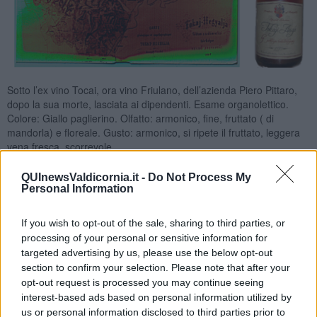
Sotto l’ex vino Tocai, ora vino Friulano, dell’azienda Piero Pittaro,
dopo la sua morte, lasciata ai dipendenti. Esame organolettico.
Colore: Giallo paglierino. Olfatto: armonico, fine, fruttato ( di
mandorla) e floreale. Gusto: armonico, si ripete il fruttato, leggera
vena fresca, scorrevole.
QUInewsValdicornia.it -
Do Not Process My
Personal Information
If you wish to opt-out of the sale, sharing to third parties, or
processing of your personal or sensitive information for
targeted advertising by us, please use the below opt-out
section to confirm your selection. Please note that after your
opt-out request is processed you may continue seeing
interest-based ads based on personal information utilized by
us or personal information disclosed to third parties prior to