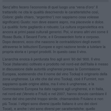
Senz’altro fecero l’economia di quel luogo una “vena d’oro” Il
trattarello ne cita le qualità descrivendo le caratteristiche così,
Colore: giallo chiaro, “argentino”( non sappiamo cosa volesse
significare) Gusto: non deve essere aspro, ma piacevole e dolce.
La qualità: forte gagliardo e robusto; La cultura organolettica era
ancora ai primi passi culturali generici. Poi, vi erano altri vini come il
Rosso Buda, il Sexard Forte, e il Groswardein forte e corposo.
Dopo decenni, ecco che nascono le contraddizioni degli eventi:
attraverso le Istituzioni Europee e ogni nazione tende a tutelare la
propria storia e i propri prodotti. In questo caso il vino.
L’anarchia enoica è perdurata fino agli anni ’60 del ‘900. Il vino
Tocai (italianato) coltivato e prodotto nel nord-est dell’Italia è messo
in discussione dalle autorità ungheresi presso la Commissione
Europea, sostenendo che il nome del vino Tockaji è originario della
zona ungherese. La vite che dal vino Tockaji, cioè il Furmint, non
sappiamo quale origine abbia, ma il vino è ungherese, e la
Commissione Europea ha dato ragione agli ungheresi, e in Italia,
nel nord-est (Veneto e Friuli) e nel 2007, hanno dovuto cambiare il
nome del vino perché troppo simile, chiamandolo Friulano e non
più Tocai. I vitigni sono diversi (quello Italiano è uno dei cloni
Tocai), e anche i vini sono diversi per caratteristiche: quello