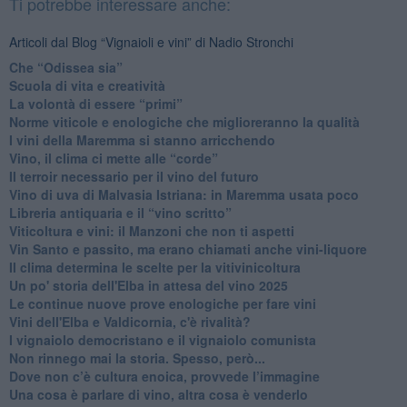
Ti potrebbe interessare anche:
Articoli dal Blog “Vignaioli e vini” di Nadio Stronchi
​Che “Odissea sia”
Scuola di vita e creatività
​La volontà di essere “primi”
Norme viticole e enologiche che miglioreranno la qualità
​I vini della Maremma si stanno arricchendo
Vino, il clima ci mette alle “corde”
Il terroir necessario per il vino del futuro
​Vino di uva di Malvasia Istriana: in Maremma usata poco
​Libreria antiquaria e il “vino scritto”
​Viticoltura e vini: il Manzoni che non ti aspetti
​Vin Santo e passito, ma erano chiamati anche vini-liquore
Il clima determina le scelte per la vitivinicoltura
Un po' storia dell'Elba in attesa del vino 2025
Le continue nuove prove enologiche per fare vini
Vini dell'Elba e Valdicornia, c'è rivalità?
​I vignaiolo democristano e il vignaiolo comunista
​Non rinnego mai la storia. Spesso, però...
​Dove non c’è cultura enoica, provvede l’immagine
​Una cosa è parlare di vino, altra cosa è venderlo