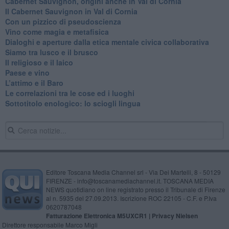
Cabernet Sauvignon, origini anche in Val di Cornia
Il Cabernet Sauvignon in Val di Cornia
Con un pizzico di pseudoscienza
​Vino come magia e metafisica
Dialoghi e aperture dalla etica mentale civica collaborativa
Siamo tra lusco e il brusco
Il religioso e il laico
​Paese e vino
L’attimo e il Baro
Le correlazioni tra le cose ed i luoghi
​Sottotitolo enologico: lo sciogli lingua
Editore Toscana Media Channel srl - Via Dei Martelli, 8 - 50129
FIRENZE - info@toscanamediachannel.it. TOSCANA MEDIA
NEWS quotidiano on line registrato presso il Tribunale di Firenze
al n. 5935 del 27.09.2013. Iscrizione ROC 22105 - C.F. e P.Iva
0620787048
Fatturazione Elettronica M5UXCR1 |
Privacy Nielsen
Direttore responsabile Marco Migli