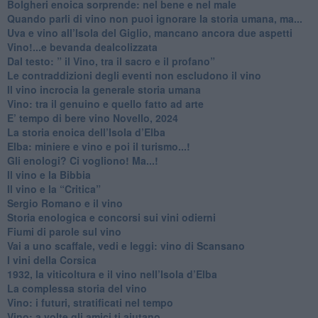
Bolgheri enoica sorprende: nel bene e nel male
​Quando parli di vino non puoi ignorare la storia umana, ma...
Uva e vino all’Isola del Giglio, mancano ancora due aspetti
​Vino!...e bevanda dealcolizzata
​Dal testo: ” il Vino, tra il sacro e il profano”
Le contraddizioni degli eventi non escludono il vino
​Il vino incrocia la generale storia umana
Vino: tra il genuino e quello fatto ad arte
E’ tempo di bere vino Novello, 2024
La storia enoica dell’Isola d’Elba
Elba: miniere e vino e poi il turismo...!
​Gli enologi? Ci vogliono! Ma...!
​Il vino e la Bibbia
​Il vino e la “Critica”
Sergio Romano e il vino
​Storia enologica e concorsi sui vini odierni
Fiumi di parole sul vino
​Vai a uno scaffale, vedi e leggi: vino di Scansano
​I vini della Corsica
​1932, la viticoltura e il vino nell’Isola d’Elba
​La complessa storia del vino
​Vino: i futuri, stratificati nel tempo
Vino: a volte gli amici ti aiutano