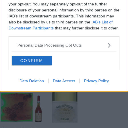
your opt-out. You may separately opt-out of the further
disclosure of your personal information by third parties on the
IAB’s list of downstream participants. This information may
Nadio Stronchi
also be disclosed by us to third parties on the
IAB’s List of
Downstream Participants
that may further disclose it to other
third parties.
Personal Data Processing Opt Outs
Se vuoi leggere le notizie principali della Toscana iscriviti alla
Newsletter QUInews - ToscanaMedia.
Arriva gratis tutti i giorni
CONFIRM
alle 20:00 direttamente nella tua casella di posta.
Basta cliccare
QUI
Data Deletion
Data Access
Privacy Policy
Fotogallery