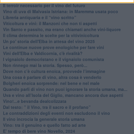
Il terroir necessario per il vino del futuro
​Vino di uva di Malvasia Istriana: in Maremma usata poco
​Libreria antiquaria e il “vino scritto”
​Viticoltura e vini: il Manzoni che non ti aspetti
​Vin Santo e passito, ma erano chiamati anche vini-liquore
Il clima determina le scelte per la vitivinicoltura
Un po' storia dell'Elba in attesa del vino 2025
Le continue nuove prove enologiche per fare vini
Vini dell'Elba e Valdicornia, c'è rivalità?
​I vignaiolo democristano e il vignaiolo comunista
​Non rinnego mai la storia. Spesso, però...
​Dove non c’è cultura enoica, provvede l’immagine
​Una cosa è parlare di vino, altra cosa è venderlo
Bolgheri enoica sorprende: nel bene e nel male
​Quando parli di vino non puoi ignorare la storia umana, ma...
Uva e vino all’Isola del Giglio, mancano ancora due aspetti
​Vino!...e bevanda dealcolizzata
​Dal testo: ” il Vino, tra il sacro e il profano”
Le contraddizioni degli eventi non escludono il vino
​Il vino incrocia la generale storia umana
Vino: tra il genuino e quello fatto ad arte
E’ tempo di bere vino Novello, 2024