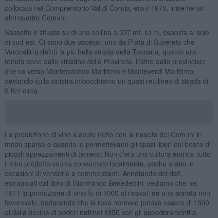
collocata nel Comprensorio Val di Cornia, era il 1970, insieme ad
altri quattro Comuni.
Sassetta è situata su di una collina a 337 mt. s.l.m, esposta al sole
di sud-est. Ci sono due accessi: uno da Prata di Suvereto che
Veronelli la definì la più bella strada della Toscana, quanto era
tenuta bene dallo stradino della Provincia. L’altro dalla provinciale
che va verso Monterotondo Marittimo e Monteverdi Marittimo,
deviando sulla sinistra imbocchiamo un quasi rettilineo di strada di
5 Km circa.
La produzione di vino a avuto inizio con la nascita dei Comuni in
modo sparso e quando lo permettevano gli spazi liberi dal bosco di
piccoli appezzamenti di terreno; Non c’era una cultura enoica, tutto
il vino prodotto veniva consumato localmente, poche erano le
occasioni di venderlo a commercianti. Annotando dei dati,
estrapolati dal libro di Gianfranco Benedettini, vediamo che nel
1911 la produzione di vino fu di 1000 ql ricavati da una annata non
favorevole, deducendo che la resa normale poteva essere di 1500
ql dalla decina di poderi nati nel 1850 con gli appoderamenti a