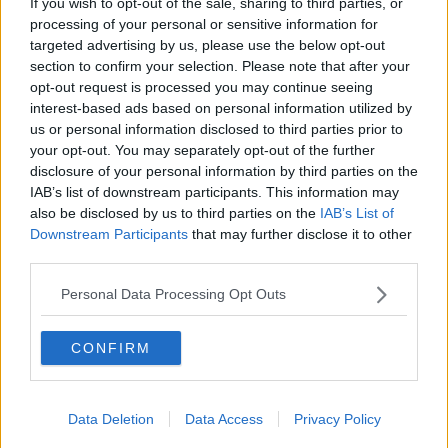
If you wish to opt-out of the sale, sharing to third parties, or
Se vuoi leggere le notizie principali della Toscana iscriviti alla
processing of your personal or sensitive information for
Newsletter QUInews - ToscanaMedia.
Arriva gratis tutti i giorni
targeted advertising by us, please use the below opt-out
alle 20:00 direttamente nella tua casella di posta.
section to confirm your selection. Please note that after your
Basta cliccare
QUI
opt-out request is processed you may continue seeing
interest-based ads based on personal information utilized by
Fotogallery
us or personal information disclosed to third parties prior to
your opt-out. You may separately opt-out of the further
disclosure of your personal information by third parties on the
IAB’s list of downstream participants. This information may
also be disclosed by us to third parties on the
IAB’s List of
Downstream Participants
that may further disclose it to other
third parties.
Ti potrebbe interessare anche:
Personal Data Processing Opt Outs
Articoli dal Blog “Vignaioli e vini” di Nadio Stronchi
​Che “Odissea sia”
CONFIRM
Scuola di vita e creatività
​La volontà di essere “primi”
Norme viticole e enologiche che miglioreranno la qualità
Data Deletion
Data Access
Privacy Policy
​I vini della Maremma si stanno arricchendo
Vino, il clima ci mette alle “corde”