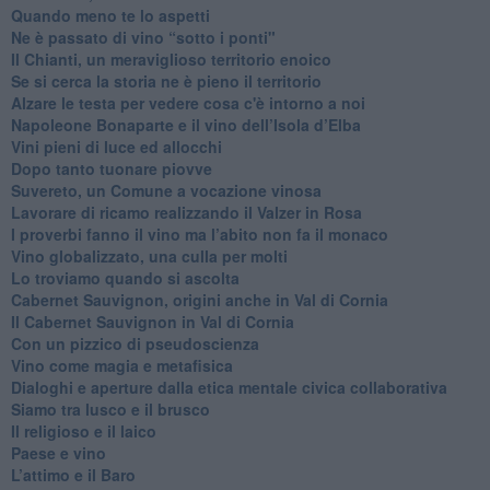
Quando meno te lo aspetti
​Ne è passato di vino “sotto i ponti"
​Il Chianti, un meraviglioso territorio enoico
​Se si cerca la storia ne è pieno il territorio
Alzare le testa per vedere cosa c'è intorno a noi
​Napoleone Bonaparte e il vino dell’Isola d’Elba
Vini pieni di luce ed allocchi
Dopo tanto tuonare piovve
Suvereto, un Comune a vocazione vinosa
Lavorare di ricamo realizzando il Valzer in Rosa
​I proverbi fanno il vino ma l’abito non fa il monaco
Vino globalizzato, una culla per molti
Lo troviamo quando si ascolta
Cabernet Sauvignon, origini anche in Val di Cornia
Il Cabernet Sauvignon in Val di Cornia
Con un pizzico di pseudoscienza
​Vino come magia e metafisica
Dialoghi e aperture dalla etica mentale civica collaborativa
Siamo tra lusco e il brusco
Il religioso e il laico
​Paese e vino
L’attimo e il Baro