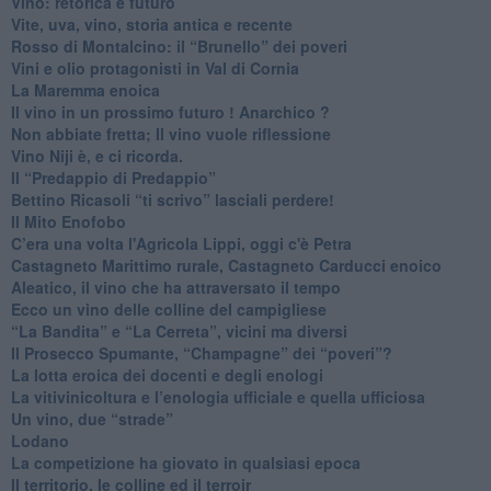
​Vino: retorica e futuro
​Vite, uva, vino, storia antica e recente
​Rosso di Montalcino: il “Brunello” dei poveri
Vini e olio protagonisti in Val di Cornia
​La Maremma enoica
Il vino in un prossimo futuro ! Anarchico ?
​Non abbiate fretta; Il vino vuole riflessione
​Vino Niji è, e ci ricorda.
Il “Predappio di Predappio”
Bettino Ricasoli “ti scrivo” lasciali perdere!
Il Mito Enofobo
​C’era una volta l'Agricola Lippi, oggi c'è Petra
​Castagneto Marittimo rurale, Castagneto Carducci enoico
Aleatico, il vino che ha attraversato il tempo
Ecco un vino delle colline del campigliese
“La Bandita” e “La Cerreta”, vicini ma diversi
​Il Prosecco Spumante, “Champagne” dei “poveri”?
​La lotta eroica dei docenti e degli enologi
​La vitivinicoltura e l’enologia ufficiale e quella ufficiosa
​Un vino, due “strade”
Lodano
​La competizione ha giovato in qualsiasi epoca
Il territorio, le colline ed il terroir