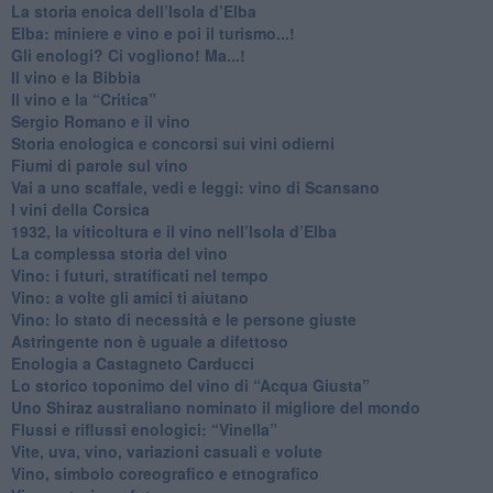
La storia enoica dell’Isola d’Elba
Elba: miniere e vino e poi il turismo...!
​Gli enologi? Ci vogliono! Ma...!
​Il vino e la Bibbia
​Il vino e la “Critica”
Sergio Romano e il vino
​Storia enologica e concorsi sui vini odierni
Fiumi di parole sul vino
​Vai a uno scaffale, vedi e leggi: vino di Scansano
​I vini della Corsica
​1932, la viticoltura e il vino nell’Isola d’Elba
​La complessa storia del vino
​Vino: i futuri, stratificati nel tempo
Vino: a volte gli amici ti aiutano
Vino: lo stato di necessità e le persone giuste
​Astringente non è uguale a difettoso
Enologia a Castagneto Carducci
Lo storico toponimo del vino di “Acqua Giusta”
Uno Shiraz australiano nominato il migliore del mondo
​Flussi e riflussi enologici: “Vinella”
Vite, uva, vino, variazioni casuali e volute
Vino, simbolo coreografico e etnografico