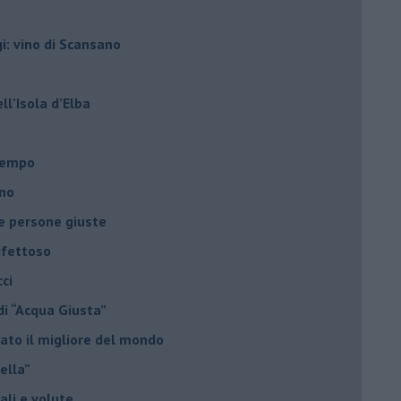
gi: vino di Scansano
ell’Isola d’Elba
l tempo
ano
le persone giuste
ifettoso
ci
di “Acqua Giusta”
ato il migliore del mondo
nella”
uali e volute