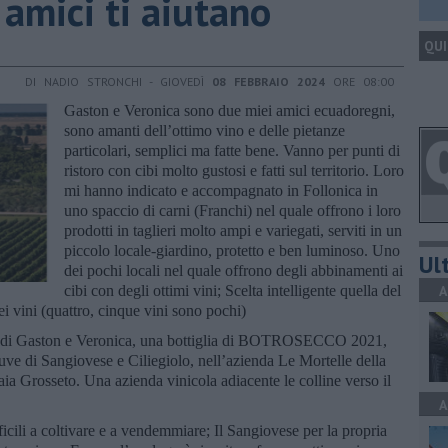
 amici ti aiutano
QUI
DI NADIO STRONCHI - GIOVEDÌ
08 FEBBRAIO 2024
ORE 08:00
Gaston e Veronica sono due miei amici ecuadoregni,
sono amanti dell’ottimo vino e delle pietanze
particolari, semplici ma fatte bene. Vanno per punti di
ristoro con cibi molto gustosi e fatti sul territorio. Loro
mi hanno indicato e accompagnato in Follonica in
uno spaccio di carni (Franchi) nel quale offrono i loro
prodotti in taglieri molto ampi e variegati, serviti in un
piccolo locale-giardino, protetto e ben luminoso. Uno
Ult
dei pochi locali nel quale offrono degli abbinamenti ai
cibi con degli ottimi vini; Scelta intelligente quella del
A
i vini (quattro, cinque vini sono pochi)
glio di Gaston e Veronica, una bottiglia di BOTROSECCO 2021,
 di Sangiovese e Ciliegiolo, nell’azienda Le Mortelle della
aia Grosseto. Una azienda vinicola adiacente le colline verso il
A
icili a coltivare e a vendemmiare; Il Sangiovese per la propria