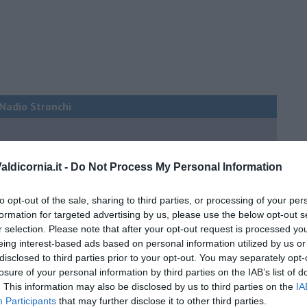
i Nadio Stronchi
ldicornia.it -
Do Not Process My Personal Information
to opt-out of the sale, sharing to third parties, or processing of your per
he miglioreranno la qualità
formation for targeted advertising by us, please use the below opt-out s
r selection. Please note that after your opt-out request is processed y
no arricchendo
eing interest-based ads based on personal information utilized by us or
orde”
disclosed to third parties prior to your opt-out. You may separately opt-
losure of your personal information by third parties on the IAB’s list of
no del futuro
. This information may also be disclosed by us to third parties on the
IA
iana: in Maremma usata poco
Participants
that may further disclose it to other third parties.