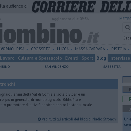
alla audience di
o
Aggiornato alle 09:56
METEO
Sab
IVORNO
PISA
GROSSETO
LUCCA
MASSA CARRARA
PISTOIA
Lavoro
Cultura e Spettacolo
Eventi
Sport
Blog
Interviste
MBINO
SAN VINCENZO
SASSETTA
Stronchi
gnaioli e vini della Val di Cornia e Isola d’Elba”, è un
 e, più in generale, di mondo agricolo. Bibliofilo e
stato promotore di attività enoiche dentro la storia locale
Q
Vedi tutti gli articoli del blog di Nadio Stronchi
​Un 
civ