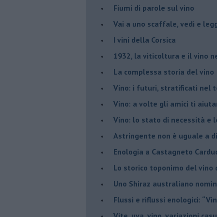
Fiumi di parole sul vino
​Vai a uno scaffale, vedi e leg
​I vini della Corsica
​1932, la viticoltura e il vino n
​La complessa storia del vino
​Vino: i futuri, stratificati ne
Vino: a volte gli amici ti aiut
Vino: lo stato di necessità e 
​Astringente non è uguale a d
Enologia a Castagneto Carduc
Lo storico toponimo del vino 
Uno Shiraz australiano nomin
​Flussi e riflussi enologici: “Vi
Vite, uva, vino, variazioni cas