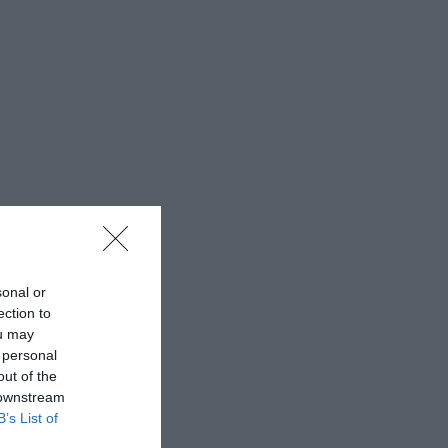
sonal or
ection to
ou may
 personal
out of the
 downstream
B’s List of