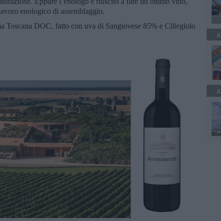
maturazione. Eppure l’enologo è riuscito a fare un ottimo vino,
lavoro enologico di assemblaggio.
a Toscana DOC, fatto con uva di Sangiovese 85% e Ciliegiolo
A
A