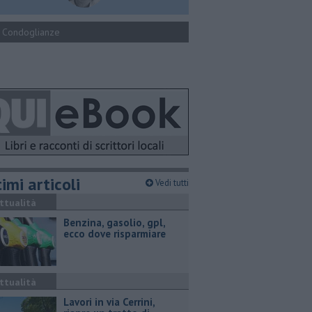
Condoglianze
imi articoli
Vedi tutti
ttualità
​Benzina, gasolio, gpl,
ecco dove risparmiare
ttualità
Lavori in via Cerrini,