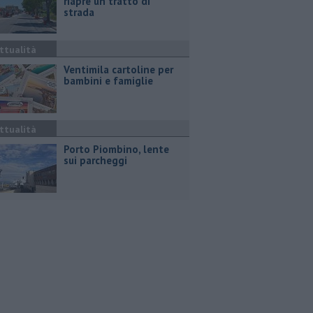
riapre un tratto di
strada
ttualità
Ventimila cartoline per
bambini e famiglie
ttualità
Porto Piombino, lente
sui parcheggi