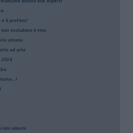
io, mancano ancora due aspetti
ta
ro e il profano”
 non escludono il vino
storia umana
fatto ad arte
, 2024
Elba
rismo...!
!
i vini odierni