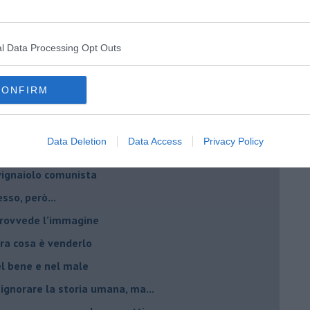
critto”
che non ti aspetti
l Data Processing Opt Outs
o chiamati anche vini-liquore
r la vitivinicoltura
CONFIRM
esa del vino 2025
giche per fare vini
Data Deletion
Data Access
Privacy Policy
è rivalità?
 vignaiolo comunista
sso, però...
 provvede l’immagine
ltra cosa è venderlo
el bene e nel male
 ignorare la storia umana, ma...