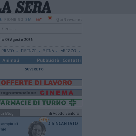
26°
33°
:
PIOMBINO
QuiNews.net
ato
08 Agosto 2026
PRATO
FIRENZE
SIENA
AREZZO
Animali
Pubblicità
Contatti
SUVERETO
ui Blog
di Adolfo Santoro
DISINCANTATO
esempio di
ismo