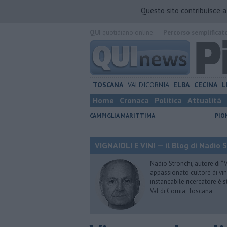
Questo sito contribuisce 
QUI
quotidiano online.
Percorso semplificat
TOSCANA
VALDICORNIA
ELBA
CECINA
L
Home
Cronaca
Politica
Attualità
CAMPIGLIA MARITTIMA
PIO
VIGNAIOLI E VINI — il Blog di Nadio 
Nadio Stronchi, autore di “Vi
appassionato cultore di vini
instancabile ricercatore è 
Val di Cornia, Toscana