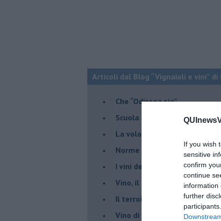
Articoli dal Blog “Vignaioli e vini” d
​Che “Odissea sia”
Scuola di vita e creatività
QUInewsVa
​La volontà di essere “primi”
If you wish 
Norme viticole e enologiche c
sensitive in
confirm you
​I vini della Maremma si stan
continue se
Vino, il clima ci mette alle “c
information 
further disc
Il terroir necessario per il vi
participants
​Vino di uva di Malvasia Istr
Downstream 