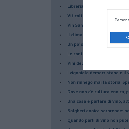
​Libreria antiquaria e il “vino s
​Viticoltura e vini: il Manzoni 
Persona
​Vin Santo e passito, ma eran
Il clima determina le scelte pe
Un po' storia dell'Elba in att
Le continue nuove prove enolo
Vini dell'Elba e Valdicornia, c'
​I vignaiolo democristano e il
​Non rinnego mai la storia. Spe
​Dove non c’è cultura enoica,
​Una cosa è parlare di vino, a
Bolgheri enoica sorprende: n
​Quando parli di vino non puoi