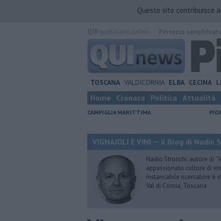
Questo sito contribuisce 
QUI
quotidiano online.
Percorso semplificat
TOSCANA
VALDICORNIA
ELBA
CECINA
L
Home
Cronaca
Politica
Attualità
CAMPIGLIA MARITTIMA
PIO
VIGNAIOLI E VINI — il Blog di Nadio 
Nadio Stronchi, autore di “Vi
appassionato cultore di vini
instancabile ricercatore è 
Val di Cornia, Toscana