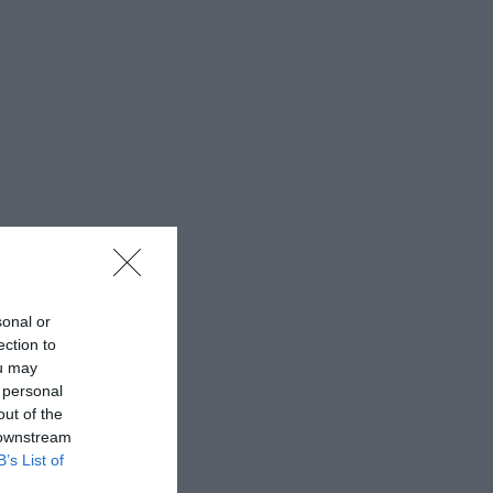
sonal or
ection to
ou may
 personal
out of the
 downstream
B’s List of