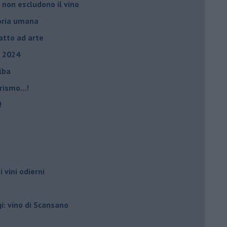
 non escludono il vino
storia umana
fatto ad arte
, 2024
Elba
rismo...!
!
i vini odierni
gi: vino di Scansano