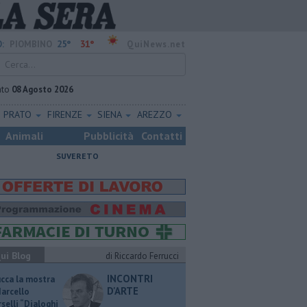
25°
31°
:
PIOMBINO
QuiNews.net
ato
08 Agosto 2026
PRATO
FIRENZE
SIENA
AREZZO
Animali
Pubblicità
Contatti
SUVERETO
ui Blog
di Riccardo Ferrucci
INCONTRI
ucca la mostra
D'ARTE
Marcello
selli “Dialoghi