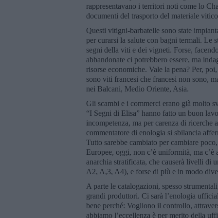
rappresentavano i territori noti come lo Ch
documenti del trasporto del materiale viticol
Questi vitigni-barbatelle sono state impiant
per curarsi la salute con bagni termali. Le s
segni della viti e dei vigneti. Forse, facend
abbandonate ci potrebbero essere, ma inda
risorse economiche. Vale la pena? Per, poi, 
sono viti francesi che francesi non sono, ma
nei Balcani, Medio Oriente, Asia.
Gli scambi e i commerci erano già molto svi
“I Segni di Elisa” hanno fatto un buon lavo
incompetenza, ma per carenza di ricerche a
commentatore di enologia si sbilancia affe
Tutto sarebbe cambiato per cambiare poco, q
Europee, oggi, non c’è uniformità, ma c’è 
anarchia stratificata, che causerà livelli d
A2, A,3, A4), e forse di più e in modo div
A parte le catalogazioni, spesso strumental
grandi produttori. Ci sarà l’enologia uffici
bene perché: Vogliono il controllo, attraver
abbiamo l’eccellenza è per merito della uffi