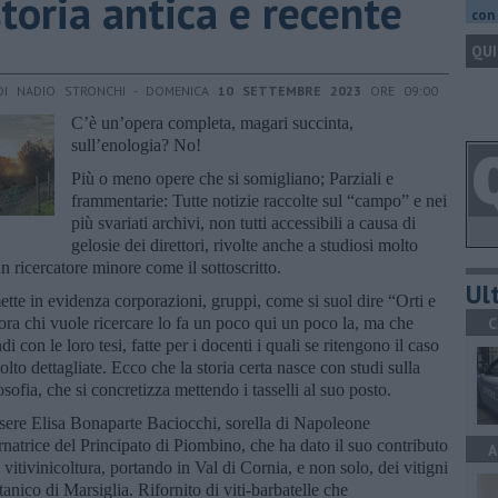
 storia antica e recente
con 
QUI
DI NADIO STRONCHI - DOMENICA
10 SETTEMBRE 2023
ORE 09:00
C’è un’opera completa, magari succinta,
sull’enologia? No!
Più o meno opere che si somigliano; Parziali e
frammentarie: Tutte notizie raccolte sul “campo” e nei
più svariati archivi, non tutti accessibili a causa di
gelosie dei direttori, rivolte anche a studiosi molto
 ricercatore minore come il sottoscritto.
Ult
ette in evidenza corporazioni, gruppi, come si suol dire “Orti e
llora chi vuole ricercare lo fa un poco qui un poco la, ma che
C
ndi con le loro tesi, fatte per i docenti i quali se ritengono il caso
lto dettagliate. Ecco che la storia certa nasce con studi sulla
osofia, che si concretizza mettendo i tasselli al suo posto.
sere Elisa Bonaparte Baciocchi, sorella di Napoleone
trice del Principato di Piombino, che ha dato il suo contributo
A
 vitivinicoltura, portando in Val di Cornia, e non solo, dei vitigni
anico di Marsiglia. Rifornito di viti-barbatelle che