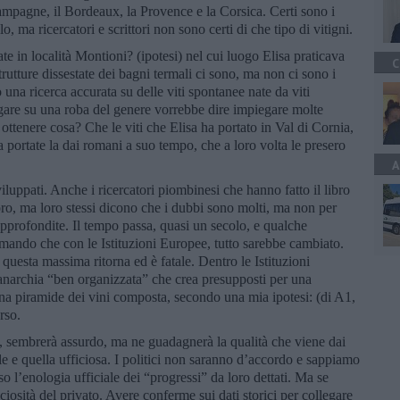
ampagne, il Bordeaux, la Provence e la Corsica. Certi sono i
o, ma ricercatori e scrittori non sono certi di che tipo di vitigni.
ate in località Montioni? (ipotesi) nel cui luogo Elisa praticava
C
trutture dissestate dei bagni termali ci sono, ma non ci sono i
o una ricerca accurata su delle viti spontanee nate da viti
gare su una roba del genere vorrebbe dire impiegare molte
ottenere cosa? Che le viti che Elisa ha portato in Val di Cornia,
 portate la dai romani a suo tempo, che a loro volta le presero
A
luppati. Anche i ricercatori piombinesi che hanno fatto il libro
ro, ma loro stessi dicono che i dubbi sono molti, ma non per
pprofondite. Il tempo passa, quasi un secolo, e qualche
rmando che con le Istituzioni Europee, tutto sarebbe cambiato.
uesta massima ritorna ed è fatale. Dentro le Istituzioni
anarchia “ben organizzata” che crea presupposti per una
i una piramide dei vini composta, secondo una mia ipotesi: (di A1,
erso.
i, sembrerà assurdo, ma ne guadagnerà la qualità che viene dai
ale e quella ufficiosa. I politici non saranno d’accordo e sappiamo
so l’enologia ufficiale dei “progressi” da loro dettati. Ma se
ciosità del privato. Avere conferme sui dati storici per collegare