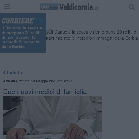
"
Il Danubio in secca e
riemergono 20 relitti
di navi naziste: le
incredibili immagini
dalla Serbia
Indietro
,
Venerdì
ore 12:39
Attualità
29 Maggio 2026
Due nuovi medici di famiglia