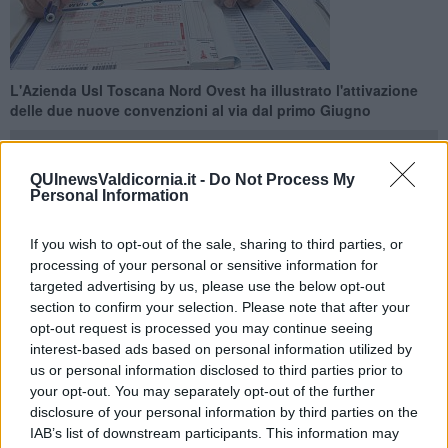
L'Azienda Usl Toscana Nord Ovest ha illustrato l'attivazione
delle due nuove convenzioni al via dal primo Giugno
QUInewsValdicornia.it -
Do Not Process My
Personal Information
PROVINCIA DI LIVORNO —
Cambiamenti in arrivo nei prossimi
If you wish to opt-out of the sale, sharing to third parties, or
giorni negli elenchi dei medici di famiglia delle Valli Etrusche, in
processing of your personal or sensitive information for
particolare a partire
da lunedì primo Giugno.
targeted advertising by us, please use the below opt-out
Nell'ambito San Vincenzo
termina l'incarico provvisorio della
section to confirm your selection. Please note that after your
dottoressa
Simona Maltinti
e viene attivata la sua convenzione
opt-out request is processed you may continue seeing
come medico ruolo unico corsista di medicina generale. Gli assistiti
interest-based ads based on personal information utilized by
già in carico in carico alla dottoressa saranno confermati
us or personal information disclosed to third parties prior to
automaticamente salvo diversa scelta.
N
ell'ambito Cecina
your opt-out. You may separately opt-out of the further
Castagneto
viene attivata la convenzione con il dottore
Nico
disclosure of your personal information by third parties on the
Tonelli
come medico ruolo unico a tempo indeterminato di
IAB’s list of downstream participants. This information may
medicina generale.