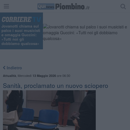
"
Jovanotti chiama sul
palco i suoi musicisti
e omaggia Guccini:
«Tutti noi gli
dobbiamo qualcosa»
Indietro
,
Mercoledì
ore 06:30
Attualità
13 Maggio 2026
Sanità, proclamato un nuovo sciopero