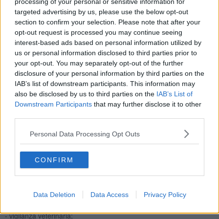
processing of your personal or sensitive information for
attraverso una nota.
targeted advertising by us, please use the below opt-out
section to confirm your selection. Please note that after your
Come previsto dalla normativa vigente, saranno comunque
opt-out request is processed you may continue seeing
garantiti tutti i servizi minimi essenziali previsti per il settore della
interest-based ads based on personal information utilized by
Sanità e, per quanto riguarda le attività connesse all’assistenza
us or personal information disclosed to third parties prior to
diretta ai degenti, sarà data priorità alle emergenze e alla cura dei
malati più gravi e non dimissibili.
your opt-out. You may separately opt-out of the further
disclosure of your personal information by third parties on the
IAB’s list of downstream participants. This information may
also be disclosed by us to third parties on the
IAB’s List of
Downstream Participants
that may further disclose it to other
I servizi minimi essenziali comprendono:
third parties.
- il Pronto Soccorso e servizi afferenti legati a problematiche non-
Personal Data Processing Opt Outs
differibili della salute dei cittadini ricoverati (turni dei reparti) e non.
Di conseguenza anche il personale tecnico per la preparazione dei
pasti e degli altri servizi di base;
CONFIRM
- servizi di assistenza domiciliare;
Data Deletion
Data Access
Privacy Policy
- attività di prevenzione urgente (alimenti, bevande, etc..);
- vigilanza veterinaria;