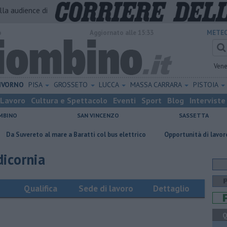
alla audience di
o
Aggiornato alle 15:33
METEO
Vene
IVORNO
PISA
GROSSETO
LUCCA
MASSA CARRARA
PISTOIA
Lavoro
Cultura e Spettacolo
Eventi
Sport
Blog
Interviste
MBINO
SAN VINCENZO
SASSETTA
to al mare a Baratti col bus elettrico
Opportunità di lavoro per farma
dicornia
Qualifica
Sede di lavoro
Dettaglio
Q