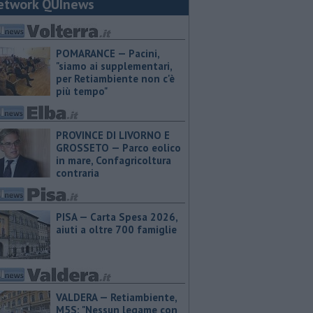
etwork QUInews
POMARANCE — Pacini,
"siamo ai supplementari,
per Retiambiente non c'è
più tempo"
PROVINCE DI LIVORNO E
GROSSETO — Parco eolico
in mare, Confagricoltura
contraria
PISA — Carta Spesa 2026,
aiuti a oltre 700 famiglie
VALDERA — Retiambiente,
M5S: "Nessun legame con