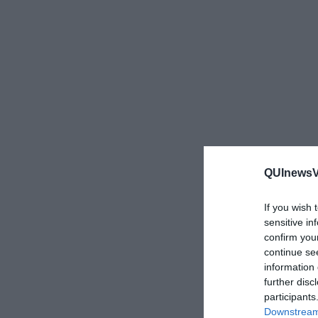
QUInewsVa
If you wish 
sensitive in
confirm you
continue se
information 
further disc
participants
Downstream 