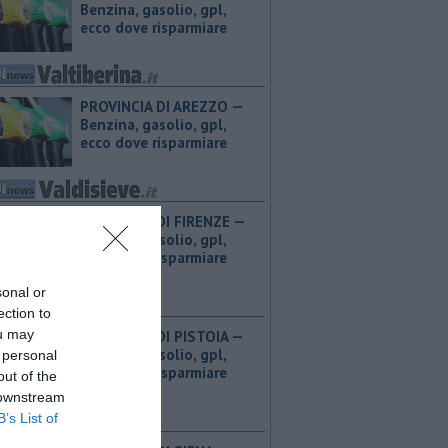
Benzina, gasolio, gpl,
ecco dove risparmiare
PROVINCIA DI AREZZO — ​
Benzina, gasolio, gpl,
ecco dove risparmiare
PROVINCIA DI FIRENZE — ​
Benzina, gasolio, gpl,
ecco dove risparmiare
sonal or
ection to
ou may
PROVINCIA DI PISTOIA — ​
Benzina, gasolio, gpl,
 personal
ecco dove risparmiare
out of the
 downstream
B’s List of