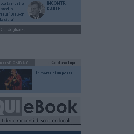
INCONTRI
ucca la mostra
D'ARTE
Marcello
selli “Dialoghi
la città"
Condoglianze
uttoPIOMBINO
di Gordiano Lupi
In morte di un poeta