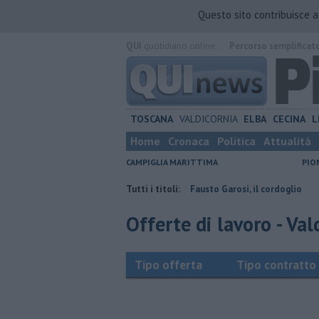
Questo sito contribuisce 
QUI
quotidiano online.
Percorso semplificat
TOSCANA
VALDICORNIA
ELBA
CECINA
L
Home
Cronaca
Politica
Attualità
CAMPIGLIA MARITTIMA
PIO
a contraria
Addio al dottor Fausto Garosi, il cordoglio
Tutti i titoli:
Da Suvere
Offerte di lavoro - Val
Tipo offerta
Tipo contratto