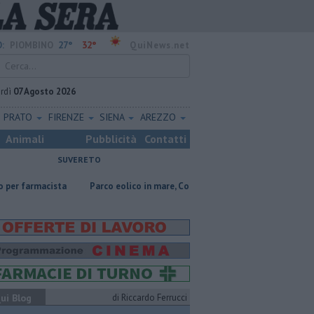
27°
32°
:
PIOMBINO
QuiNews.net
rdì
07 Agosto 2026
PRATO
FIRENZE
SIENA
AREZZO
Animali
Pubblicità
Contatti
SUVERETO
cista
Parco eolico in mare, Confagricoltura contraria
Addio al dot
ui Blog
di Riccardo Ferrucci