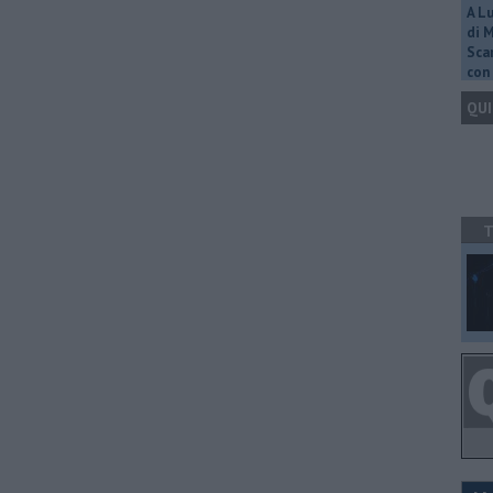
A L
di 
Scar
con 
QUI
T