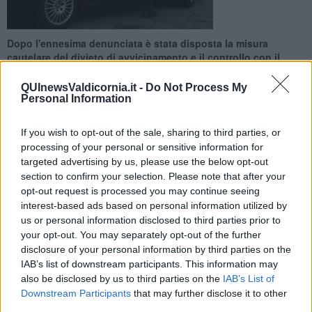
Dopo l'ennesima denunciata è stata disposta la misura
cautelare del divieto di avvicinamento e il controllo con il
braccialetto elettronico
QUInewsValdicornia.it -
Do Not Process My
Personal Information
If you wish to opt-out of the sale, sharing to third parties, or
processing of your personal or sensitive information for
PIOMBINO —
I Carabinieri della Compagnia di Piombino, su
targeted advertising by us, please use the below opt-out
disposizione della Procura della Repubblica di Livorno, hanno dato
section to confirm your selection. Please note that after your
esecuzione a un’ordinanza di applicazione di misura cautelare ad
opt-out request is processed you may continue seeing
un uomo indagato del reato di atti persecutori.
interest-based ads based on personal information utilized by
us or personal information disclosed to third parties prior to
Ad eseguirlo sono stati Carabinieri della Stazione di Piombino
Portovecchio, nei confronti di un 30enne del posto ritenuto
your opt-out. You may separately opt-out of the further
responsabile di maltrattamenti nei confronti della ex compagna, per
disclosure of your personal information by third parties on the
ripetute condotte aggressive, talvolta anche persecutorie, volte a
IAB’s list of downstream participants. This information may
controllare rapporti e relazioni.
also be disclosed by us to third parties on the
IAB’s List of
Downstream Participants
that may further disclose it to other
third parties.