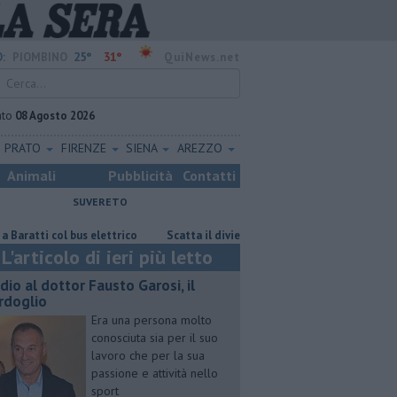
25°
31°
:
PIOMBINO
QuiNews.net
ato
08 Agosto 2026
PRATO
FIRENZE
SIENA
AREZZO
Animali
Pubblicità
Contatti
SUVERETO
ti col bus elettrico
Scatta il divieto di dimora per il senzatetto
L'articolo di ieri più letto
dio al dottor Fausto Garosi, il
rdoglio
Era una persona molto
conosciuta sia per il suo
lavoro che per la sua
passione e attività nello
sport