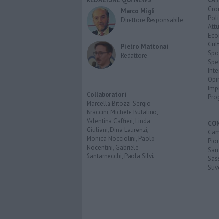
REDAZIONE QUI NEWS
CAT
Cro
Marco Migli
Poli
Direttore Responsabile
Attu
Eco
Cult
Pietro Mattonai
Spo
Redattore
Spet
Inte
Opi
Imp
Collaboratori
Pro
Marcella Bitozzi, Sergio
Braccini, Michele Bufalino,
Valentina Caffieri, Linda
CO
Giuliani, Dina Laurenzi,
Cam
Monica Nocciolini, Paolo
Pio
Nocentini, Gabriele
San
Santarnecchi, Paola Silvi.
Sas
Suv