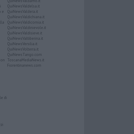
QuiNewsValdarno.it
i
QuiNewsValdelsa.it
o e
QuiNewsValdera.it
QuiNewsValdichiana.it
lla
QuiNewsValdicornia.it
QuiNewsValdinievole.it
QuiNewsValdisieve.it
QuiNewsValtiberina.it
QuiNewsVersilia.it
QuiNewsVolterra.it
QuiNewsTango.com
Don
ToscanaMediaNews.it
Fiorentinanews.com
le di
zzi