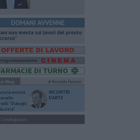
DOMANI AVVENNE
iani non menta sui lavori del pronto
ccorso"
ui Blog
di Riccardo Ferrucci
INCONTRI
ucca la mostra
D'ARTE
Marcello
selli “Dialoghi
la città"
Condoglianze