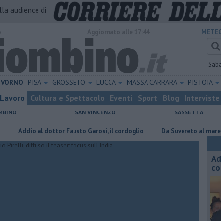
alla audience di
o
Aggiornato alle 17:44
METEO
Sab
IVORNO
PISA
GROSSETO
LUCCA
MASSA CARRARA
PISTOIA
Lavoro
Cultura e Spettacolo
Eventi
Sport
Blog
Interviste
MBINO
SAN VINCENZO
SASSETTA
Addio al dottor Fausto Garosi, il cordoglio
Da Suvereto al mare a Barat
Ad
co