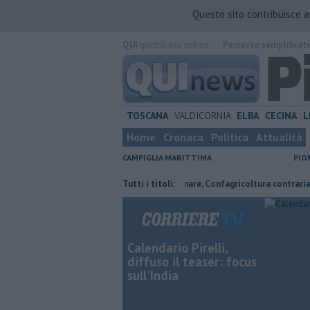
Questo sito contribuisce 
QUI
quotidiano online.
Percorso semplificat
TOSCANA
VALDICORNIA
ELBA
CECINA
L
Home
Cronaca
Politica
Attualità
CAMPIGLIA MARITTIMA
PIO
per il senzatetto
Parco eolico in mare, Confagricoltura contraria
Tutti i titoli:
Calendario Pirelli,
diffuso il teaser: focus
sull'India