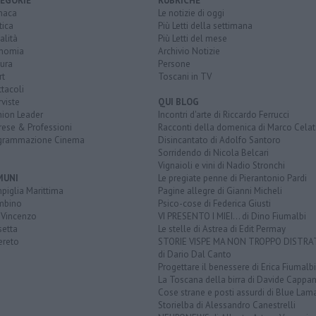
EGORIE
RUBRICHE
naca
Le notizie di oggi
tica
Più Letti della settimana
alità
Più Letti del mese
nomia
Archivio Notizie
ura
Persone
rt
Toscani in TV
tacoli
rviste
QUI BLOG
nion Leader
Incontri d'arte di Riccardo Ferrucci
rese & Professioni
Racconti della domenica di Marco Celat
grammazione Cinema
Disincantato di Adolfo Santoro
Sorridendo di Nicola Belcari
Vignaioli e vini di Nadio Stronchi
MUNI
Le pregiate penne di Pierantonio Pardi
piglia Marittima
Pagine allegre di Gianni Micheli
mbino
Psico-cose di Federica Giusti
 Vincenzo
VI PRESENTO I MIEI... di Dino Fiumalbi
setta
Le stelle di Astrea di Edit Permay
ereto
STORIE VISPE MA NON TROPPO DISTR
di Dario Dal Canto
Progettare il benessere di Erica Fiumalbi
La Toscana della birra di Davide Cappan
Cose strane e posti assurdi di Blue Lam
Storielba di Alessandro Canestrelli