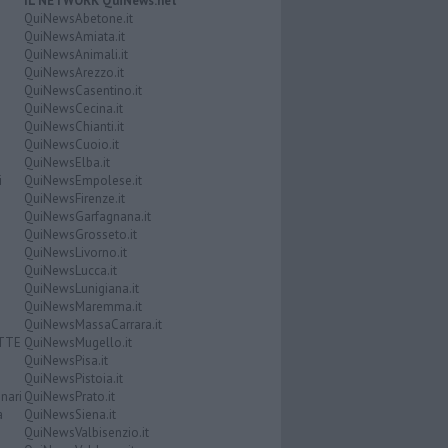
IL NETWORK QuiNews.net
QuiNewsAbetone.it
QuiNewsAmiata.it
QuiNewsAnimali.it
QuiNewsArezzo.it
QuiNewsCasentino.it
QuiNewsCecina.it
QuiNewsChianti.it
QuiNewsCuoio.it
QuiNewsElba.it
i
QuiNewsEmpolese.it
QuiNewsFirenze.it
QuiNewsGarfagnana.it
QuiNewsGrosseto.it
QuiNewsLivorno.it
QuiNewsLucca.it
QuiNewsLunigiana.it
QuiNewsMaremma.it
QuiNewsMassaCarrara.it
ATTE
QuiNewsMugello.it
QuiNewsPisa.it
QuiNewsPistoia.it
nari
QuiNewsPrato.it
a
QuiNewsSiena.it
QuiNewsValbisenzio.it