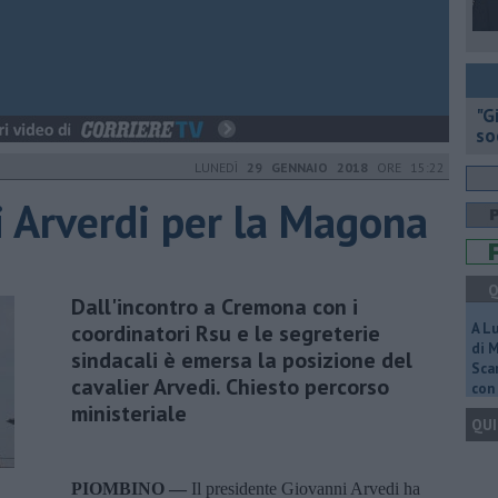
"G
so
LUNEDÌ
29 GENNAIO 2018
ORE 15:22
i Arverdi per la Magona
Q
Dall'incontro a Cremona con i
coordinatori Rsu e le segreterie
A L
di 
sindacali è emersa la posizione del
Scar
cavalier Arvedi. Chiesto percorso
con 
ministeriale
QUI
PIOMBINO —
Il presidente Giovanni Arvedi ha