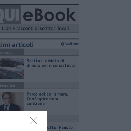
imi articoli
Vedi tutti
ronaca
Scatta il divieto di
dimora per il senzatetto
ttualità
Parco eolico in mare,
Confagricoltura
contraria
ronaca
Addio al dottor Fausto