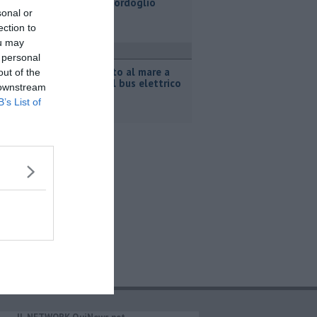
Garosi, il cordoglio
sonal or
ection to
ou may
ttualità
 personal
Da Suvereto al mare a
out of the
Baratti col bus elettrico
 downstream
B’s List of