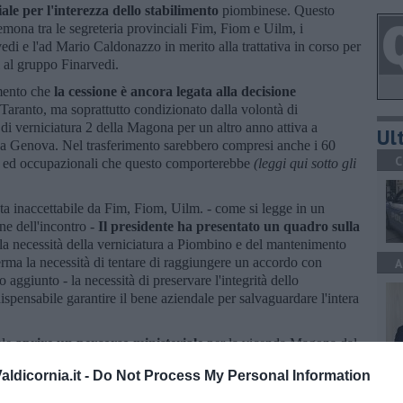
ale per l'interezza dello stabilimento
piombinese. Questo
mona tra le segreteria provinciali Fim, Fiom e Uilm, i
di e l'ad Mario Caldonazzo in merito alla trattativa in corso per
l al gruppo Finarvedi.
mento che
la cessione è ancora legata alla decisione
i Taranto, ma soprattutto condizionato dalla volontà di
di verniciatura 2 della Magona per un altro anno attiva a
Ult
 a Genova. Nel trasferimento sarebbero compresi anche i 60
C
ali ed occupazionali che questo comporterebbe
(leggi qui sotto gli
uta inaccettabile da Fim, Fiom, Uilm. - come si legge in un
ne dell'incontro -
Il presidente ha presentato un quadro sulla
a necessità della verniciatura a Piombino e del mantenimento
ferma la necessità di tentare di raggiungere un accordo con
A
 aggiunto - la necessità di preservare l'integrità dello
spensabile garantire il bene aziendale per salvaguardare l'intera
ale
aprire un percorso ministeriale
per la vicenda Magona dal
nza delle questioni di Taranto e Genova.
C
ldicornia.it -
Do Not Process My Personal Information
e segreterie sindacali hanno indetto assemblee di fabbrica per