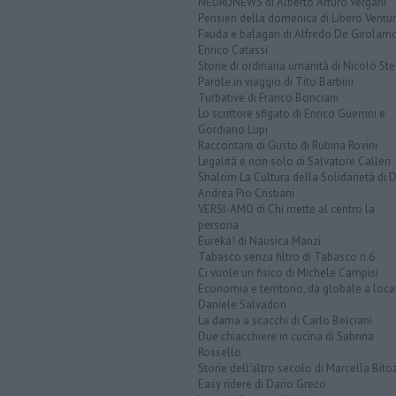
NEURONEWS di Alberto Arturo Vergani
Pensieri della domenica di Libero Ventur
Fauda e balagan di Alfredo De Girolam
Enrico Catassi
Storie di ordinaria umanità di Nicolò Ste
Parole in viaggio di Tito Barbini
Turbative di Franco Bonciani
Lo scrittore sfigato di Enrico Guerrini e
Gordiano Lupi
Raccontare di Gusto di Rubina Rovini
Legalità e non solo di Salvatore Calleri
Shalom La Cultura della Solidarietà di 
Andrea Pio Cristiani
VERSI-AMO di Chi mette al centro la
persona
Eureka! di Nausica Manzi
Tabasco senza filtro di Tabasco n.6
Ci vuole un fisico di Michele Campisi
Economia e territorio, da globale a loca
Daniele Salvadori
La dama a scacchi di Carlo Belciani
Due chiacchiere in cucina di Sabrina
Rossello
Storie dell'altro secolo di Marcella Bito
Easy ridere di Dario Greco