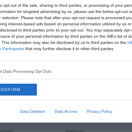
alle 11 per il primo turno e turno spezzato, dalle 20 alle 24 per
to opt-out of the sale, sharing to third parties, or processing of your per
formation for targeted advertising by us, please use the below opt-out s
r selection. Please note that after your opt-out request is processed y
A
eing interest-based ads based on personal information utilized by us or
disclosed to third parties prior to your opt-out. You may separately opt-
losure of your personal information by third parties on the IAB’s list of
. This information may also be disclosed by us to third parties on the
IA
oscana iscriviti alla
Newsletter QUInews - ToscanaMedia.
Participants
that may further disclose it to other third parties.
amente nella tua casella di posta.
l Data Processing Opt Outs
CONFIRM
m-cisl
fiom
uilm
rappresentanza sindacale unitaria
arcelor-mittal
cato
Data Deletion
Data Access
Privacy Policy