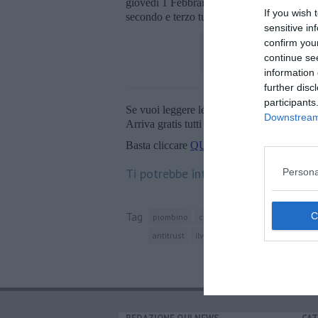
giovedì 1 Febbraio nella Sala Verde dalle 9 
If you wish 
secondo e terzo turno.
sensitive in
confirm you
continue se
information 
further disc
participants
Se vuoi leggere le notizie principali della T
Downstream 
Arriva gratis tutti i giorni alle 20:00 dirett
Basta cliccare
QUI
Ti potrebbe interessare anche:
Persona
Tag
piombino
cremona
giovanni arvedi
fi
antitrust
ilva
taranto
genova
sinda