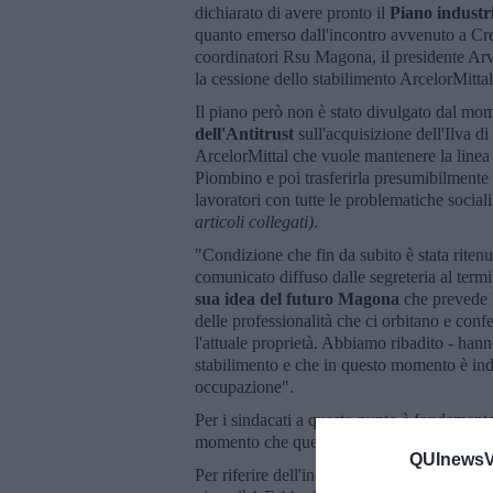
dichiarato di avere pronto il
Piano industri
quanto emerso dall'incontro avvenuto a Cre
coordinatori Rsu Magona, il presidente Arve
la cessione dello stabilimento ArcelorMitta
Il piano però non è stato divulgato dal mo
dell'Antitrust
sull'acquisizione dell'Ilva d
ArcelorMittal che vuole mantenere la linea 
Piombino e poi trasferirla presumibilmente
lavoratori con tutte le problematiche soci
articoli collegati)
.
"Condizione che fin da subito è stata riten
comunicato diffuso dalle segreteria al termi
sua idea del futuro Magona
che prevede l
delle professionalità che ci orbitano e con
l'attuale proprietà. Abbiamo ribadito - hanno
stabilimento e che in questo momento è indi
occupazione".
Per i sindacati a questo punto è fondament
momento che questa è una diretta consegue
QUInewsVa
Per riferire dell'incontro la Rsu Magona e l