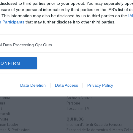
disclosed to third parties prior to your opt-out. You may separately opt-
losure of your personal information by third parties on the IAB’s list of
 stop treni
. This information may also be disclosed by us to third parties on the
IA
o all’interno
A
Participants
that may further disclose it to other third parties.
 l’incendio
rno
l Data Processing Opt Outs
CONFIRM
EGORIE
RUBRICHE
naca
Le notizie di oggi
Data Deletion
Data Access
Privacy Policy
tica
Più Letti della settimana
alità
Più Letti del mese
nomia
Archivio Notizie
ura
Persone
rt
Toscani in TV
tacoli
rviste
QUI BLOG
nion Leader
Incontri d'arte di Riccardo Ferrucci
rese & Professioni
Racconti della domenica di Marco Celat