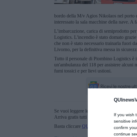
bordo della M/v Agios Nikolaos nel porto d
interessato la sala macchine della nave. A 
L’imbarcazione, carica di semiprodotto per
Logistics. L'incendio è stato domato grazie
che non è stato necessario trainarla fuori d
Livorno, per la definitiva messa in sicurezz
Tutto il personale di Piombino Logistics è in
un'ambulanza del 118 per assistere alcuni 
fumi tossici e per lievi ustioni.
QUInewsVa
Se vuoi leggere le notizie principali della T
If you wish 
Arriva gratis tutti i giorni alle 20:00 dirett
sensitive in
Basta cliccare
QUI
confirm you
continue se