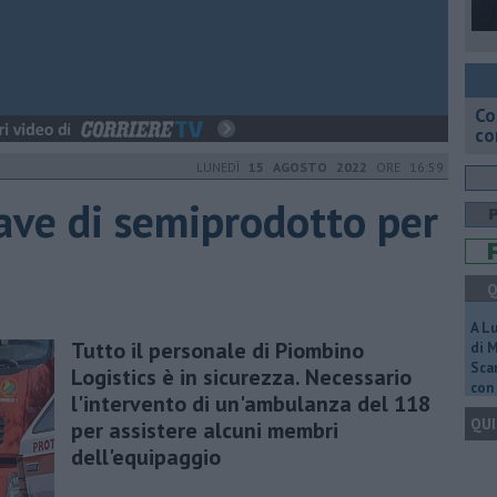
Co
co
LUNEDÌ
15 AGOSTO 2022
ORE 16:59
nave di semiprodotto per
Q
A L
Tutto il personale di Piombino
di 
Scar
Logistics è in sicurezza. Necessario
con 
l'intervento di un'ambulanza del 118
QUI
per assistere alcuni membri
dell'equipaggio