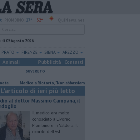
27°
32°
:
PIOMBINO
QuiNews.net
rdì
07 Agosto 2026
PRATO
FIRENZE
SIENA
AREZZO
Animali
Pubblicità
Contatti
SUVERETO
Medico a Riotorto, "Non abbassiamo la guardia"
"Apritiborgo sempr
L'articolo di ieri più letto
dio al dottor Massimo Campana, il
rdoglio
Il medico era molto
conosciuto a Livorno,
Piombino e in Valdera. Il
ricordo dell'Asl