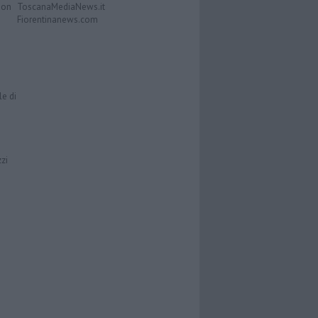
Don
ToscanaMediaNews.it
Fiorentinanews.com
le di
zzi