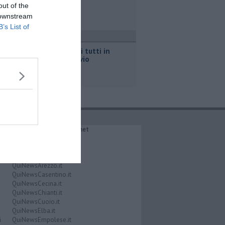
costoso"
out of the
 downstream
B’s List of
ttualità
Per l'eclissi tutti in
piazza Bovio
IL NETWORK QuiNews.net
QuiNewsAbetone.it
QuiNewsAmiata.it
QuiNewsAnimali.it
QuiNewsArezzo.it
QuiNewsCasentino.it
QuiNewsCecina.it
QuiNewsChianti.it
QuiNewsCuoio.it
QuiNewsElba.it
i
QuiNewsEmpolese.it