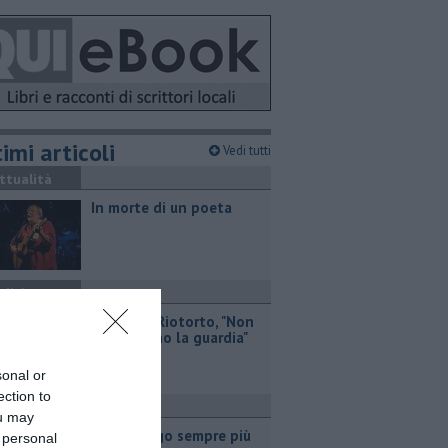
imi articoli
Vedi tutti
ttualità
In morte di un poeta
olitica
Medico a Riotorto, "Non
abbassiamo la guardia"
sonal or
ection to
olitica
ou may
"Apritiborgo sempre più
 personal