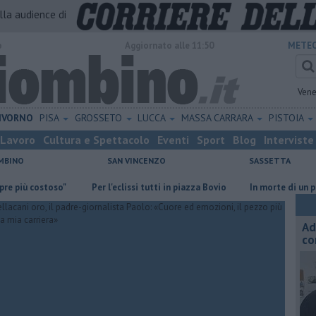
alla audience di
o
Aggiornato alle 11:50
METEO
Vene
IVORNO
PISA
GROSSETO
LUCCA
MASSA CARRARA
PISTOIA
Lavoro
Cultura e Spettacolo
Eventi
Sport
Blog
Interviste
MBINO
SAN VINCENZO
SASSETTA
 costoso"
Per l'eclissi tutti in piazza Bovio
In morte di un poeta
Ad
co