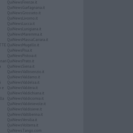
QuiNewsFirenze.it
QuiNewsGarfagnana.it
QuiNewsGrosseto.it
QuiNewsLivorno.it
QuiNewsLucca.it
QuiNewsLunigiana.it
QuiNewsMaremma.it
QuiNewsMassaCarrara.it
ATTE
QuiNewsMugello.it
QuiNewsPisa.it
QuiNewsPistoia.it
nari
QuiNewsPrato.it
a
QuiNewsSiena.it
QuiNewsValbisenzio.it
QuiNewsValdarno.it
i
QuiNewsValdelsa.it
o e
QuiNewsValdera.it
QuiNewsValdichiana.it
lla
QuiNewsValdicornia.it
QuiNewsValdinievole.it
QuiNewsValdisieve.it
QuiNewsValtiberina.it
QuiNewsVersilia.it
QuiNewsVolterra.it
QuiNewsTango.com