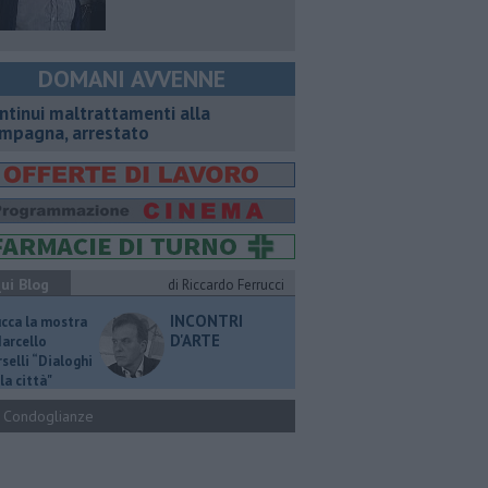
DOMANI AVVENNE
ntinui maltrattamenti alla
mpagna, arrestato
ui Blog
di Riccardo Ferrucci
INCONTRI
ucca la mostra
D'ARTE
Marcello
selli “Dialoghi
la città"
Condoglianze