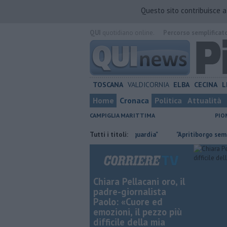
Questo sito contribuisce 
QUI
quotidiano online.
Percorso semplificat
TOSCANA
VALDICORNIA
ELBA
CECINA
L
Home
Cronaca
Politica
Attualità
CAMPIGLIA MARITTIMA
PIO
dico a Riotorto, "Non abbassiamo la guardia"
Tutti i titoli:
"Apritiborgo sempre più
Chiara Pellacani oro, il
padre-giornalista
Paolo: «Cuore ed
emozioni, il pezzo più
difficile della mia