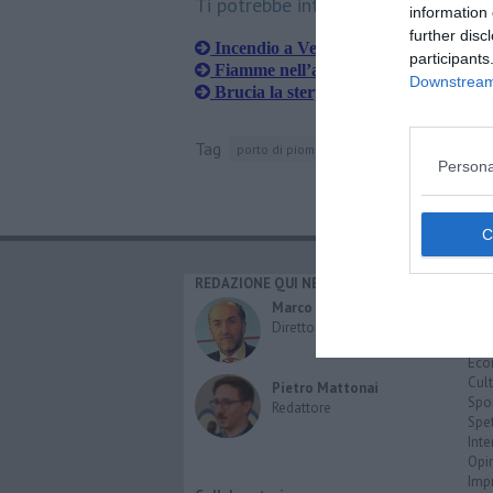
Ti potrebbe interessare anche:
information 
further disc
Incendio a Venturina, chiusa statale e
participants
Fiamme nell’appartamento, un anzian
Downstream 
Brucia la sterpaglia, il vento alimenta
Tag
porto di piombino
uilm
piombino
livo
Persona
REDAZIONE QUI NEWS
CAT
Cro
Marco Migli
Poli
Direttore Responsabile
Attu
Eco
Cult
Pietro Mattonai
Spo
Redattore
Spet
Inte
Opi
Imp