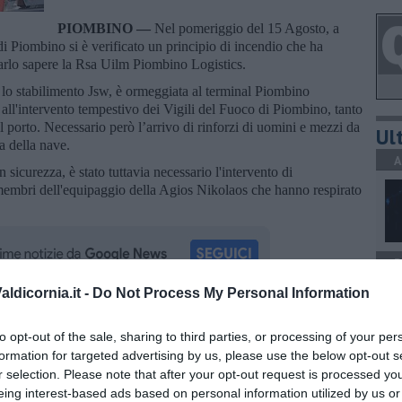
PIOMBINO —
Nel pomeriggio del 15 Agosto, a
i Piombino si è verificato un principio di incendio che ha
farlo sapere la Rsa Uilm Piombino Logistics.
 lo stabilimento Jsw, è ormeggiata al terminal Piombino
 all'intervento tempestivo dei Vigili del Fuoco di Piombino, tanto
al porto. Necessario però l’arrivo di rinforzi di uomini e mezzi da
Ult
a della nave.
A
 sicurezza, è stato tuttavia necessario l'intervento di
membri dell'equipaggio della Agios Nikolaos che hanno respirato
P
ldicornia.it -
Do Not Process My Personal Information
oscana iscriviti alla
Newsletter QUInews - ToscanaMedia.
to opt-out of the sale, sharing to third parties, or processing of your per
amente nella tua casella di posta.
formation for targeted advertising by us, please use the below opt-out s
P
r selection. Please note that after your opt-out request is processed y
eing interest-based ads based on personal information utilized by us or