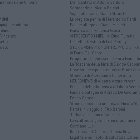
grammazione Cinema
Disincantato di Adolfo Santoro
Sorridendo di Nicola Belcari
Vignaioli e vini di Nadio Stronchi
MUNI
Le pregiate penne di Pierantonio Pardi
piglia Marittima
Pagine allegre di Gianni Micheli
mbino
Psico-cose di Federica Giusti
 Vincenzo
VI PRESENTO I MIEI... di Dino Fiumalbi
setta
Le stelle di Astrea di Edit Permay
ereto
STORIE VISPE MA NON TROPPO DISTR
di Dario Dal Canto
Progettare il benessere di Erica Fiumalbi
La Toscana della birra di Davide Cappan
Cose strane e posti assurdi di Blue Lam
Storielba di Alessandro Canestrelli
NEURONEWS di Alberto Arturo Vergani
Pensieri della domenica di Libero Ventur
Fauda e balagan di Alfredo De Girolam
Enrico Catassi
Storie di ordinaria umanità di Nicolò Ste
Parole in viaggio di Tito Barbini
Turbative di Franco Bonciani
Lo scrittore sfigato di Enrico Guerrini e
Gordiano Lupi
Raccontare di Gusto di Rubina Rovini
Legalità e non solo di Salvatore Calleri