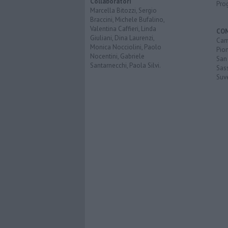
Collaboratori
Pro
Marcella Bitozzi, Sergio
Braccini, Michele Bufalino,
Valentina Caffieri, Linda
CO
Giuliani, Dina Laurenzi,
Cam
Monica Nocciolini, Paolo
Pio
Nocentini, Gabriele
San
Santarnecchi, Paola Silvi.
Sas
Suv