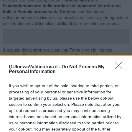
l’ammodernamento dello storico collegamento elettrico tra
Italia e Francia attraverso la Corsica
, contribuendo al
rafforzamento della sicurezza energetica nazionale, all’integrazione
delle fonti rinnovabili e alla stabilità della rete elettrica europea.
A seguito del confronto avviato con Terna e con le imprese
esecutrici, l’Amministrazione comunale ha preso atto della
necessità tecnica di prorogare le attività di cantiere fino alla
QUInewsValdicornia.it -
Do Not Process My
fine del mese di Giugno
.
Personal Information
“Comprendiamo perfettamente i disagi che la permanenza del
cantiere comporta per residenti, operatori economici e frequentatori
If you wish to opt-out of the sale, sharing to third parties, or
della zona di Salivoli – ha dichiarato il sindaco di Piombino
processing of your personal or sensitive information for
Francesco Ferrari – e non nascondiamo che avremmo preferito
targeted advertising by us, please use the below opt-out
una conclusione delle lavorazioni prima dell’avvio della stagione
section to confirm your selection. Please note that after your
estiva. Tuttavia, stiamo parlando di un intervento infrastrutturale di
opt-out request is processed you may continue seeing
particolare complessità tecnica e di rilevanza strategica nazionale
interest-based ads based on personal information utilized by
ed europea. Anche un eventuale diniego alla proroga
dell’occupazione dell’area non avrebbe consentito una rapida
us or personal information disclosed to third parties prior to
rimozione del cantiere, proprio per la natura delle opere in corso e
your opt-out. You may separately opt-out of the further