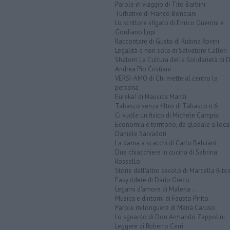
Parole in viaggio di Tito Barbini
Turbative di Franco Bonciani
Lo scrittore sfigato di Enrico Guerrini e
Gordiano Lupi
Raccontare di Gusto di Rubina Rovini
Legalità e non solo di Salvatore Calleri
Shalom La Cultura della Solidarietà di 
Andrea Pio Cristiani
VERSI-AMO di Chi mette al centro la
persona
Eureka! di Nausica Manzi
Tabasco senza filtro di Tabasco n.6
Ci vuole un fisico di Michele Campisi
Economia e territorio, da globale a loca
Daniele Salvadori
La dama a scacchi di Carlo Belciani
Due chiacchiere in cucina di Sabrina
Rossello
Storie dell'altro secolo di Marcella Bito
Easy ridere di Dario Greco
Legami d'amore di Malena ...
Musica e dintorni di Fausto Pirìto
Parole milonguere di Maria Caruso
Lo sguardo di Don Armando Zappolini
Leggere di Roberto Cerri