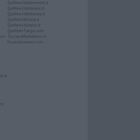
QuiNewsValdinievole.it
QuiNewsValdisieve.it
QuiNewsValtiberina.it
QuiNewsVersilia.it
QuiNewsVolterra.it
QuiNewsTango.com
Don
ToscanaMediaNews.it
Fiorentinanews.com
le di
zzi