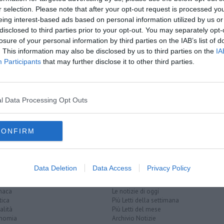
r selection. Please note that after your opt-out request is processed y
oscana iscriviti alla
Newsletter QUInews - ToscanaMedia.
eing interest-based ads based on personal information utilized by us or
amente nella tua casella di posta.
disclosed to third parties prior to your opt-out. You may separately opt-
P
losure of your personal information by third parties on the IAB’s list of
. This information may also be disclosed by us to third parties on the
IA
Participants
that may further disclose it to other third parties.
accio
aserma
controllo
l Data Processing Opt Outs
CONFIRM
Data Deletion
Data Access
Privacy Policy
EGORIE
RUBRICHE
naca
Le notizie di oggi
tica
Più Letti della settimana
alità
Più Letti del mese
nomia
Archivio Notizie