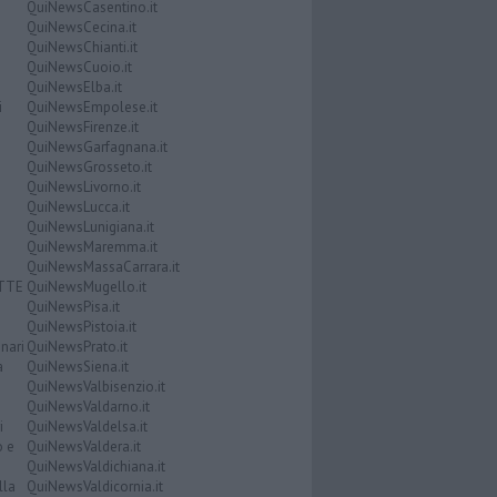
QuiNewsCasentino.it
QuiNewsCecina.it
QuiNewsChianti.it
QuiNewsCuoio.it
QuiNewsElba.it
i
QuiNewsEmpolese.it
QuiNewsFirenze.it
QuiNewsGarfagnana.it
QuiNewsGrosseto.it
QuiNewsLivorno.it
QuiNewsLucca.it
QuiNewsLunigiana.it
QuiNewsMaremma.it
QuiNewsMassaCarrara.it
ATTE
QuiNewsMugello.it
QuiNewsPisa.it
QuiNewsPistoia.it
nari
QuiNewsPrato.it
a
QuiNewsSiena.it
QuiNewsValbisenzio.it
QuiNewsValdarno.it
i
QuiNewsValdelsa.it
o e
QuiNewsValdera.it
QuiNewsValdichiana.it
lla
QuiNewsValdicornia.it