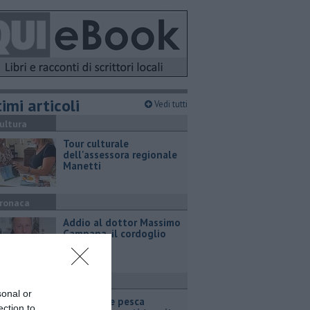
imi articoli
Vedi tutti
ultura
Tour culturale
dell'assessora regionale
Manetti
ronaca
Addio al dottor Massimo
Campana, il cordoglio
ronaca
sonal or
Noleggio e pesca
ection to