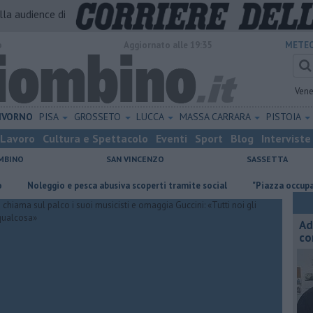
alla audience di
o
Aggiornato alle 19:35
METEO
Vene
IVORNO
PISA
GROSSETO
LUCCA
MASSA CARRARA
PISTOIA
Lavoro
Cultura e Spettacolo
Eventi
Sport
Blog
Interviste
MBINO
SAN VINCENZO
SASSETTA
oleggio e pesca abusiva scoperti tramite social
"Piazza occupata inuti
Ad
co