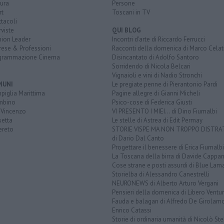
ura
Persone
rt
Toscani in TV
tacoli
rviste
QUI BLOG
nion Leader
Incontri d'arte di Riccardo Ferrucci
rese & Professioni
Racconti della domenica di Marco Celat
grammazione Cinema
Disincantato di Adolfo Santoro
Sorridendo di Nicola Belcari
Vignaioli e vini di Nadio Stronchi
MUNI
Le pregiate penne di Pierantonio Pardi
piglia Marittima
Pagine allegre di Gianni Micheli
mbino
Psico-cose di Federica Giusti
 Vincenzo
VI PRESENTO I MIEI... di Dino Fiumalbi
setta
Le stelle di Astrea di Edit Permay
ereto
STORIE VISPE MA NON TROPPO DISTR
di Dario Dal Canto
Progettare il benessere di Erica Fiumalbi
La Toscana della birra di Davide Cappan
Cose strane e posti assurdi di Blue Lam
Storielba di Alessandro Canestrelli
NEURONEWS di Alberto Arturo Vergani
Pensieri della domenica di Libero Ventur
Fauda e balagan di Alfredo De Girolam
Enrico Catassi
Storie di ordinaria umanità di Nicolò Ste