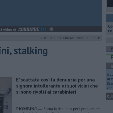
Co
co
MERCOLEDÌ
03 GIUGNO 2026
ORE 18:45
ni, stalking
Q
A L
E' scattata così la denuncia per una
di 
Scar
signora intollerante ai suoi vicini che
con 
si sono rivolti ai carabinieri
QUI
PIOMBINO —
Scatta la denuncia per i problemi tra