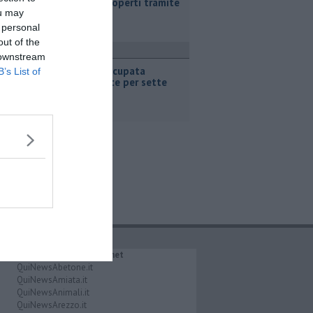
abusiva scoperti tramite
ou may
social
 personal
out of the
olitica
 downstream
"Piazza occupata
B’s List of
inutilmente per sette
giorni"
IL NETWORK QuiNews.net
QuiNewsAbetone.it
QuiNewsAmiata.it
QuiNewsAnimali.it
QuiNewsArezzo.it