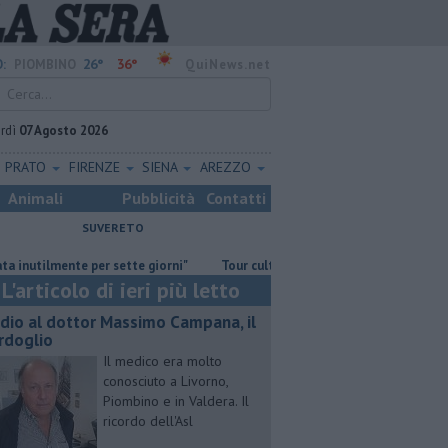
26°
36°
:
PIOMBINO
QuiNews.net
rdì
07 Agosto 2026
PRATO
FIRENZE
SIENA
AREZZO
Animali
Pubblicità
Contatti
SUVERETO
lmente per sette giorni"
Tour culturale dell'assessora regionale Manett
L'articolo di ieri più letto
dio al dottor Massimo Campana, il
rdoglio
Il medico era molto
conosciuto a Livorno,
Piombino e in Valdera. Il
ricordo dell'Asl