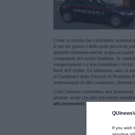
Come ricostruito dai carabinieri, nonostante i
le ore del giorno e della notte provocati p
gettando sistematicamente acqua sui panni st
componenti del nucleo familiare, la condomi
comportamenti e a non tormentare i vicini,
forze dell’ordine. La situazione, anzi, si sa
ai Carabinieri della Stazione di Piombino 
testimonianze di altri condomini, elementi d
Così l’anziana condomina, una pensionata n
adottato anche con altri precedenti inquilin
atti persecutori.
I ripetuti e molesti compo
QUInewsVa
If you wish 
sensitive in