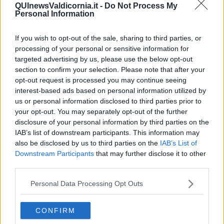
QUInewsValdicornia.it -
Do Not Process My
Personal Information
If you wish to opt-out of the sale, sharing to third parties, or
Mannocci è stato selezionato grazie a un progetto
dedicato alla
disinformazione online e al ruolo degli algoritmi nella formazione
processing of your personal or sensitive information for
del dibattito pubblico digitale.
targeted advertising by us, please use the below opt-out
section to confirm your selection. Please note that after your
Dopo la laurea triennale in Ingegneria Informatica e quella
opt-out request is processed you may continue seeing
magistrale in
Data Science and Business Informatics
interest-based ads based on personal information utilized by
all’Università di Pisa
, il ricercatore ha concentrato il proprio lavoro
us or personal information disclosed to third parties prior to
sullo studio degli ecosistemi digitali e delle dinamiche della
your opt-out. You may separately opt-out of the further
comunicazione online.
disclosure of your personal information by third parties on the
La ricerca analizza in particolare le cosiddette “information
IAB’s list of downstream participants. This information may
operations”, ovvero operazioni coordinate che sfruttano social
also be disclosed by us to third parties on the
IAB’s List of
network, bot e reti di account per diffondere contenuti e influenzare
Downstream Participants
that may further disclose it to other
il dibattito pubblico.
third parties.
Attraverso strumenti di intelligenza artificiale e analisi dei dati su
larga scala, il progetto punta a distinguere le mobilitazioni
Personal Data Processing Opt Outs
spontanee dalle strategie organizzate di manipolazione, soprattutto
in contesti delicati come campagne elettorali o crisi internazionali.
CONFIRM
L’obiettivo dello studio è comprendere quanto la disinformazione