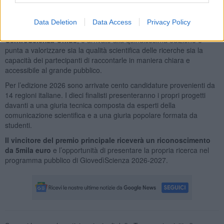
possa incidere sulla qualità della partecipazione democratica e
sulla libertà di informazione negli ambienti digitali.
Data Deletion
Data Access
Privacy Policy
Il Premio GiovedìScienza, promosso dall’Associazione
CentroScienza Onlus
, è arrivato alla quindicesima edizione e
punta a valorizzare sia la qualità scientifica delle ricerche sia la
capacità dei partecipanti di raccontarle in maniera chiara e
accessibile al grande pubblico.
Per l’edizione 2026 sono arrivate cento candidature provenienti da
14 regioni italiane. I dieci finalisti presenteranno i propri progetti
davanti a una giuria tecnica composta da esperti della
comunicazione scientifica e a una giuria popolare formata da
studenti.
Il vincitore del premio principale riceverà un riconoscimento
da 5mila euro
e l’opportunità di presentare la propria ricerca nel
programma pubblico di GiovedìScienza 2026-2027.