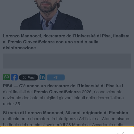
Lorenzo Mannocci, ricercatore dell’Università di Pisa, finalista
al Premio GiovedìScienza con uno studio sulla
disinformazione
PISA —
C’è anche un ricercatore dell’Università di Pisa
tra i
dieci finalisti del
Premio GiovedìScienza
2026, riconoscimento
nazionale dedicato ai migliori giovani talenti della ricerca italiana
under 35.
Si tratta di Lorenzo Mannocci, 30 anni, originario di Piombino
e attualmente ricercatore in Intelligenza Artificiale all’Ateneo pisano.
La finale del premio si svolgerà il 28 Maggio all’Accademia delle
Scienze di Torino.