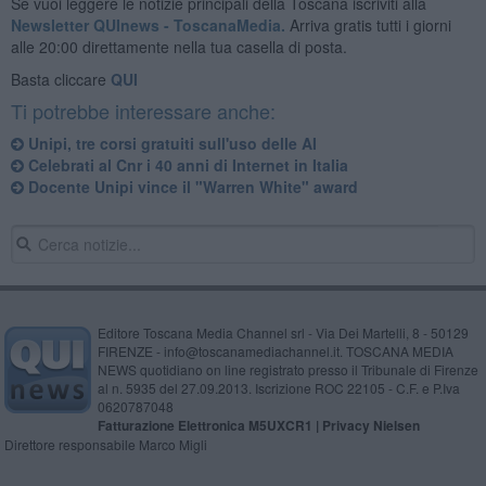
Se vuoi leggere le notizie principali della Toscana iscriviti alla
Newsletter QUInews - ToscanaMedia.
Arriva gratis tutti i giorni
alle 20:00 direttamente nella tua casella di posta.
Basta cliccare
QUI
Ti potrebbe interessare anche:
Unipi, tre corsi gratuiti sull'uso delle AI
Celebrati al Cnr i 40 anni di Internet in Italia
Docente Unipi vince il "Warren White" award
Editore Toscana Media Channel srl - Via Dei Martelli, 8 - 50129
FIRENZE - info@toscanamediachannel.it. TOSCANA MEDIA
NEWS quotidiano on line registrato presso il Tribunale di Firenze
al n. 5935 del 27.09.2013. Iscrizione ROC 22105 - C.F. e P.Iva
0620787048
Fatturazione Elettronica M5UXCR1 |
Privacy Nielsen
Direttore responsabile Marco Migli