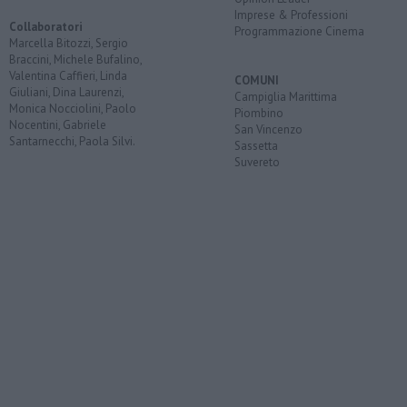
Imprese & Professioni
Collaboratori
Programmazione Cinema
Marcella Bitozzi, Sergio
Braccini, Michele Bufalino,
Valentina Caffieri, Linda
COMUNI
Giuliani, Dina Laurenzi,
Campiglia Marittima
Monica Nocciolini, Paolo
Piombino
Nocentini, Gabriele
San Vincenzo
Santarnecchi, Paola Silvi.
Sassetta
Suvereto