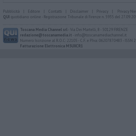
Pubblicità
|
Editore
|
Contatti
|
Disclaimer
|
Privacy
|
Privacy Ni
QUI
quotidiano online - Registrazione Tribunale di Firenze n. 5935 del 27.09.
Toscana Media Channel srl
- Via Dei Martelli, 8 - 50129 FIRENZE
redazione@toscanamedia.it
- info@toscanamediachannel.it
Numero Iscrizione al R.O.C: 22105 - C.F. e P.Iva: 06207870483 - ISSN
Fatturazione Elettronica M5UXCR1