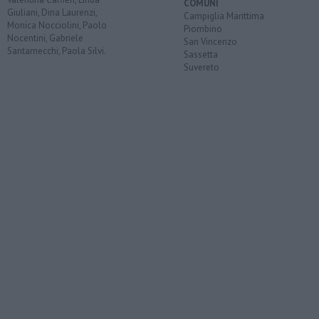
COMUNI
Giuliani, Dina Laurenzi,
Campiglia Marittima
Monica Nocciolini, Paolo
Piombino
Nocentini, Gabriele
San Vincenzo
Santarnecchi, Paola Silvi.
Sassetta
Suvereto