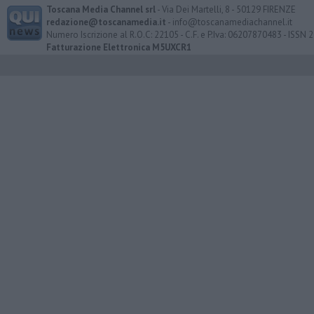
Toscana Media Channel srl
- Via Dei Martelli, 8 - 50129 FIRENZE
redazione@toscanamedia.it
- info@toscanamediachannel.it
Numero Iscrizione al R.O.C: 22105 - C.F. e P.Iva: 06207870483 - ISSN
Fatturazione Elettronica M5UXCR1