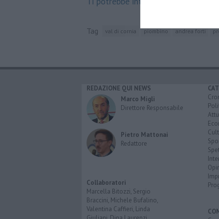
Ti potrebbe interessare anche:
Tag
val di cornia
piombino
andrea forti
pr
REDAZIONE QUI NEWS
CAT
Cro
Marco Migli
Poli
Direttore Responsabile
Attu
Eco
Cult
Pietro Mattonai
Spo
Redattore
Spet
Inte
Opi
Imp
Collaboratori
Pro
Marcella Bitozzi, Sergio
Braccini, Michele Bufalino,
Valentina Caffieri, Linda
CO
Giuliani, Dina Laurenzi,