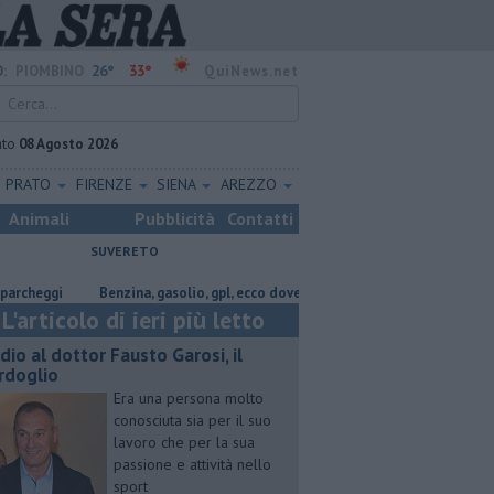
26°
33°
:
PIOMBINO
QuiNews.net
ato
08 Agosto 2026
PRATO
FIRENZE
SIENA
AREZZO
Animali
Pubblicità
Contatti
SUVERETO
i
​Benzina, gasolio, gpl, ecco dove risparmiare
Lavori in via Cerrini,
L'articolo di ieri più letto
dio al dottor Fausto Garosi, il
rdoglio
Era una persona molto
conosciuta sia per il suo
lavoro che per la sua
passione e attività nello
sport