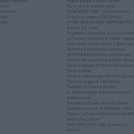
piglia Marittima
Pagine allegre di Gianni Micheli
mbino
Psico-cose di Federica Giusti
 Vincenzo
VI PRESENTO I MIEI... di Dino Fiumalbi
setta
Le stelle di Astrea di Edit Permay
ereto
STORIE VISPE MA NON TROPPO DISTR
di Dario Dal Canto
Progettare il benessere di Erica Fiumalbi
La Toscana della birra di Davide Cappan
Cose strane e posti assurdi di Blue Lam
Storielba di Alessandro Canestrelli
NEURONEWS di Alberto Arturo Vergani
Pensieri della domenica di Libero Ventur
Fauda e balagan di Alfredo De Girolam
Enrico Catassi
Storie di ordinaria umanità di Nicolò Ste
Parole in viaggio di Tito Barbini
Turbative di Franco Bonciani
Lo scrittore sfigato di Enrico Guerrini e
Gordiano Lupi
Raccontare di Gusto di Rubina Rovini
Legalità e non solo di Salvatore Calleri
Shalom La Cultura della Solidarietà di 
Andrea Pio Cristiani
VERSI-AMO di Chi mette al centro la
persona