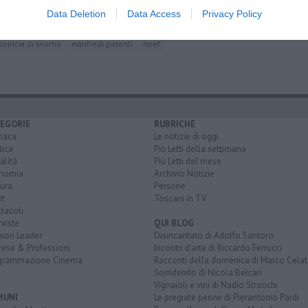
Data Deletion
Data Access
Privacy Policy
ovincia di livorno
manfredi potenti
irpef
EGORIE
RUBRICHE
naca
Le notizie di oggi
tica
Più Letti della settimana
alità
Più Letti del mese
nomia
Archivio Notizie
ura
Persone
rt
Toscani in TV
tacoli
rviste
QUI BLOG
nion Leader
Disincantato di Adolfo Santoro
rese & Professioni
Incontri d'arte di Riccardo Ferrucci
grammazione Cinema
Racconti della domenica di Marco Celat
Sorridendo di Nicola Belcari
Vignaioli e vini di Nadio Stronchi
MUNI
Le pregiate penne di Pierantonio Pardi