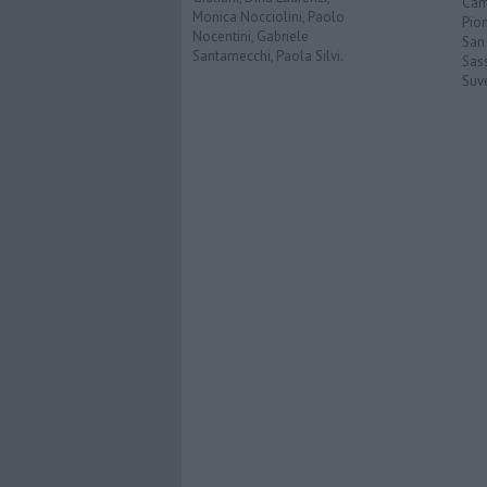
Cam
Monica Nocciolini, Paolo
Pio
Nocentini, Gabriele
San
Santarnecchi, Paola Silvi.
Sas
Suv