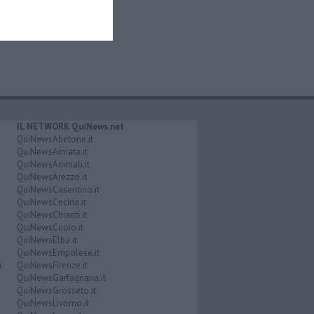
IL NETWORK QuiNews.net
QuiNewsAbetone.it
QuiNewsAmiata.it
QuiNewsAnimali.it
QuiNewsArezzo.it
QuiNewsCasentino.it
QuiNewsCecina.it
QuiNewsChianti.it
QuiNewsCuoio.it
QuiNewsElba.it
QuiNewsEmpolese.it
i
QuiNewsFirenze.it
QuiNewsGarfagnana.it
QuiNewsGrosseto.it
QuiNewsLivorno.it