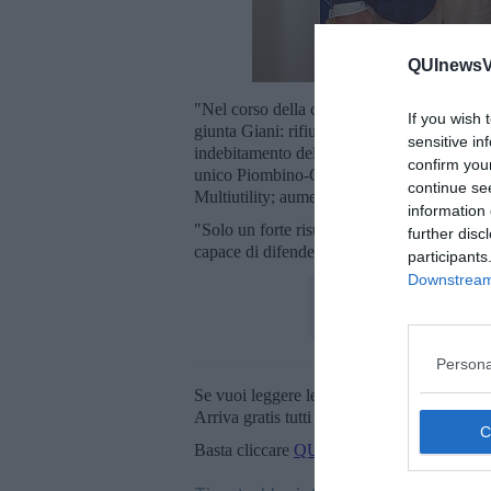
QUInewsVa
"Nel corso della conferenza - fanno sapere i
If you wish 
giunta Giani: rifiuto dei CPR, con consegue
sensitive in
indebitamento della sanità e crisi degli osp
confirm you
unico Piombino-Cecina, giudicato inadeguat
continue se
Multiutility; aumenti di TARI e IRPEF a car
information 
"Solo un forte risultato della provincia di 
further disc
capace di difendere i nostri territori", ha c
participants
Downstream 
Persona
Se vuoi leggere le notizie principali della T
Arriva gratis tutti i giorni alle 20:00 dirett
Basta cliccare
QUI