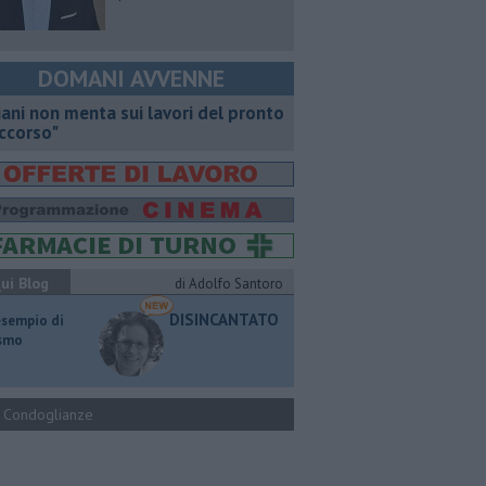
DOMANI AVVENNE
iani non menta sui lavori del pronto
ccorso"
ui Blog
di Adolfo Santoro
DISINCANTATO
esempio di
ismo
Condoglianze