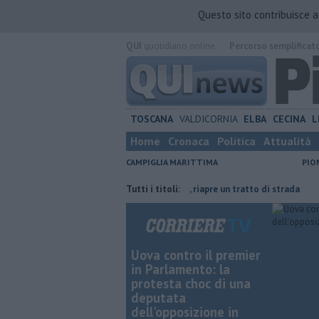
Questo sito contribuisce 
QUI
quotidiano online.
Percorso semplificat
TOSCANA
VALDICORNIA
ELBA
CECINA
L
Home
Cronaca
Politica
Attualità
CAMPIGLIA MARITTIMA
PIO
risparmiare
Lavori in via Cerrini, riapre un tratto di strada
Tutti i titoli:
Ventimi
Uova contro il premier
in Parlamento: la
protesta choc di una
deputata
dell'opposizione in