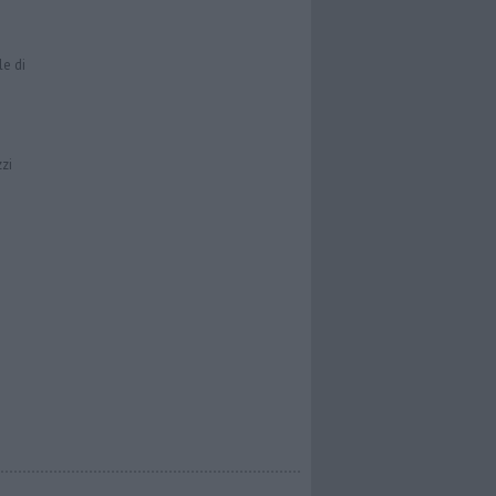
le di
zzi