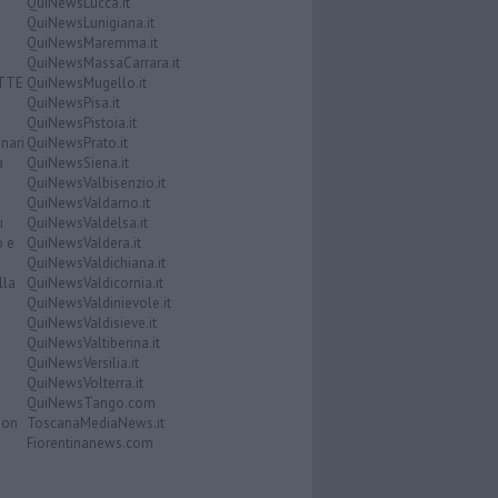
QuiNewsLucca.it
QuiNewsLunigiana.it
QuiNewsMaremma.it
QuiNewsMassaCarrara.it
ATTE
QuiNewsMugello.it
QuiNewsPisa.it
QuiNewsPistoia.it
nari
QuiNewsPrato.it
a
QuiNewsSiena.it
QuiNewsValbisenzio.it
QuiNewsValdarno.it
i
QuiNewsValdelsa.it
o e
QuiNewsValdera.it
QuiNewsValdichiana.it
lla
QuiNewsValdicornia.it
QuiNewsValdinievole.it
QuiNewsValdisieve.it
QuiNewsValtiberina.it
QuiNewsVersilia.it
QuiNewsVolterra.it
QuiNewsTango.com
Don
ToscanaMediaNews.it
Fiorentinanews.com