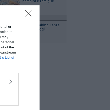
bambini e famiglie
ttualità
Porto Piombino, lente
sonal or
sui parcheggi
ection to
ou may
 personal
out of the
 downstream
B’s List of