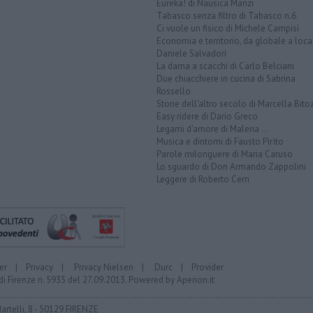
Eureka! di Nausica Manzi
Tabasco senza filtro di Tabasco n.6
Ci vuole un fisico di Michele Campisi
Economia e territorio, da globale a loca
Daniele Salvadori
La dama a scacchi di Carlo Belciani
Due chiacchiere in cucina di Sabrina
Rossello
Storie dell'altro secolo di Marcella Bito
Easy ridere di Dario Greco
Legami d'amore di Malena ...
Musica e dintorni di Fausto Pirìto
Parole milonguere di Maria Caruso
Lo sguardo di Don Armando Zappolini
Leggere di Roberto Cerri
er
|
Privacy
|
Privacy Nielsen
|
Durc
|
Provider
di Firenze n. 5935 del 27.09.2013. Powered by
Aperion.it
Martelli, 8 - 50129 FIRENZE