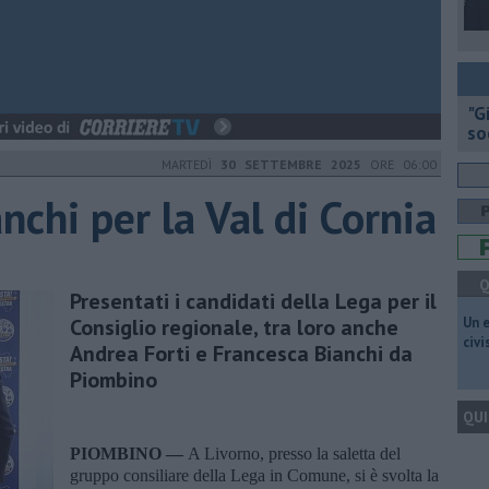
"G
so
MARTEDÌ
30 SETTEMBRE 2025
ORE 06:00
anchi per la Val di Cornia
Q
Presentati i candidati della Lega per il
Consiglio regionale, tra loro anche
​Un 
civ
Andrea Forti e Francesca Bianchi da
Piombino
QUI
PIOMBINO —
A Livorno, presso la saletta del
gruppo consiliare della Lega in Comune, si è svolta la