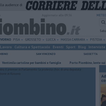
alla audience di
o
Aggiornato alle 09:56
METEO
Sab
IVORNO
PISA
GROSSETO
LUCCA
MASSA CARRARA
PISTOIA
Lavoro
Cultura e Spettacolo
Eventi
Sport
Blog
Interviste
MBINO
SAN VINCENZO
SASSETTA
la cartoline per bambini e famiglie
Porto Piombino, lente sui parchegg
Ad
co