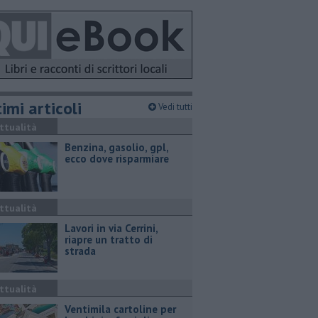
imi articoli
Vedi tutti
ttualità
​Benzina, gasolio, gpl,
ecco dove risparmiare
ttualità
Lavori in via Cerrini,
riapre un tratto di
strada
ttualità
Ventimila cartoline per