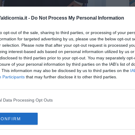
ldicornia.it -
Do Not Process My Personal Information
A
n una nota - sono state denunciate le principali criticità della
to opt-out of the sale, sharing to third parties, or processing of your per
nze sulla sicurezza e sul lavoro delle forze dell’ordine; grave
formation for targeted advertising by us, please use the below opt-out s
edali periferici, come quello di Piombino; progetto dell’ospedale
r selection. Please note that after your opt-out request is processed y
o; rischio di privatizzazione dell’acqua con la
eing interest-based ads based on personal information utilized by us or
ico dei cittadini".
disclosed to third parties prior to your opt-out. You may separately opt-
Livorno potrà garantire un rappresentante diretto in Regione,
losure of your personal information by third parties on the IAB’s list of
oncluso la Lega.
. This information may also be disclosed by us to third parties on the
IA
Participants
that may further disclose it to other third parties.
l Data Processing Opt Outs
oscana iscriviti alla
Newsletter QUInews - ToscanaMedia.
amente nella tua casella di posta.
CONFIRM