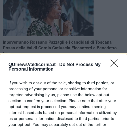
Interverranno Rossano Pazzagli e i candidati di Toscana
Rossa della Val di Cornia Catiuscia Ficcanterri e Benedetto
Lupi
QUInewsValdicornia.it -
Do Not Process My
Personal Information
If you wish to opt-out of the sale, sharing to third parties, or
SUVERETO —
Domenica 5 Ottobre a Suvereto alle 18 nella sala
processing of your personal or sensitive information for
del Ghibellino si terrà una iniziativa di presentazione organizzata da
targeted advertising by us, please use the below opt-out
Toscana Rossa a sostegno della candidata presidente Antonella
section to confirm your selection. Please note that after your
Bundu
opt-out request is processed you may continue seeing
interest-based ads based on personal information utilized by
L'iniziativa è organizzata dal coordinamento Val di Cornia-Elba.
us or personal information disclosed to third parties prior to
Interverranno Rossano Pazzagli (Suvereto), Catiuscia Ficcanterri
your opt-out. You may separately opt-out of the further
(Campiglia M. e candidata), Riccardo Serni (Sassetta), Nicola