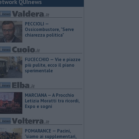
etwork QUInews
PECCIOLI —
Ossicombustore, "Serve
chiarezza politica"
FUCECCHIO — Vie e piazze
più pulite, ecco il piano
sperimentale
MARCIANA — A Procchio
Letizia Moratti tra ricordi,
Expo e sogni
POMARANCE — Pacini,
"siamo ai supplementari,