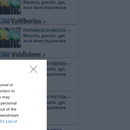
Benzina, gasolio, gpl,
ecco dove risparmiare
PROVINCIA DI AREZZO — ​
Benzina, gasolio, gpl,
ecco dove risparmiare
PROVINCIA DI FIRENZE — ​
Benzina, gasolio, gpl,
ecco dove risparmiare
sonal or
ection to
PROVINCIA DI PISTOIA — ​
ou may
Benzina, gasolio, gpl,
 personal
ecco dove risparmiare
out of the
 downstream
B’s List of