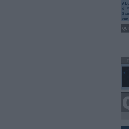
A L
di 
Scar
con 
QUI
T