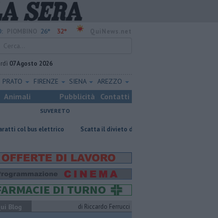
26°
32°
:
PIOMBINO
QuiNews.net
rdì
07 Agosto 2026
PRATO
FIRENZE
SIENA
AREZZO
Animali
Pubblicità
Contatti
SUVERETO
s elettrico
Scatta il divieto di dimora per il senzatetto
Parco eol
ui Blog
di Riccardo Ferrucci