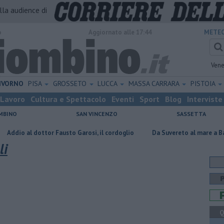
alla audience di
o
Aggiornato alle 17:44
METEO
Vene
IVORNO
PISA
GROSSETO
LUCCA
MASSA CARRARA
PISTOIA
Lavoro
Cultura e Spettacolo
Eventi
Sport
Blog
Interviste
MBINO
SAN VINCENZO
SASSETTA
dottor Fausto Garosi, il cordoglio
Da Suvereto al mare a Baratti col bu
li
Q