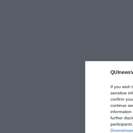
QUInewsVa
If you wish 
sensitive in
confirm you
continue se
information 
further disc
participants
Downstream 