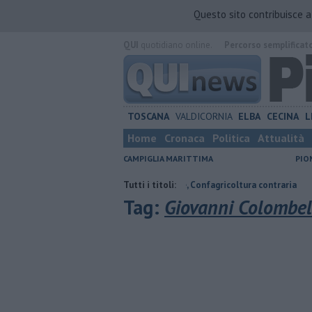
Questo sito contribuisce 
QUI
quotidiano online.
Percorso semplificat
TOSCANA
VALDICORNIA
ELBA
CECINA
L
Home
Cronaca
Politica
Attualità
CAMPIGLIA MARITTIMA
PIO
nzatetto
Parco eolico in mare, Confagricoltura contraria
Tutti i titoli:
Addio al 
Tag:
Giovanni Colombel