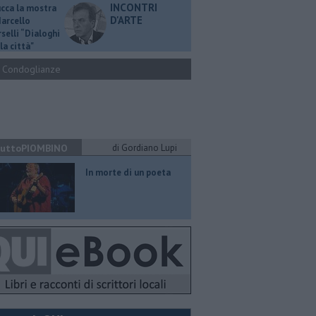
INCONTRI
ucca la mostra
D'ARTE
Marcello
selli “Dialoghi
la città"
Condoglianze
uttoPIOMBINO
di Gordiano Lupi
In morte di un poeta