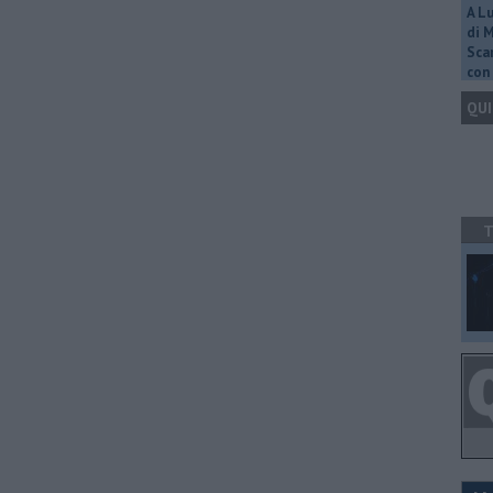
A L
di 
Scar
con 
QUI
T