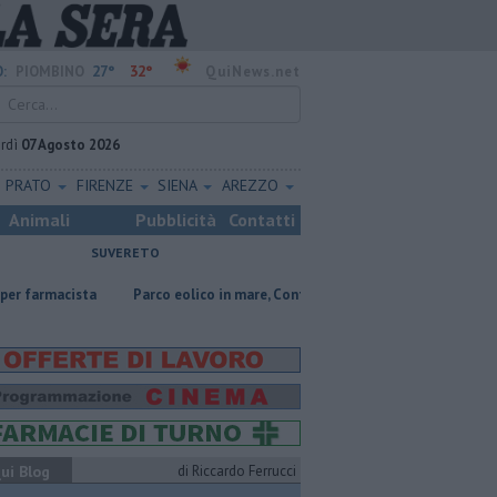
27°
32°
:
PIOMBINO
QuiNews.net
rdì
07 Agosto 2026
PRATO
FIRENZE
SIENA
AREZZO
Animali
Pubblicità
Contatti
SUVERETO
ista
Parco eolico in mare, Confagricoltura contraria
Addio al dott
ui Blog
di Riccardo Ferrucci