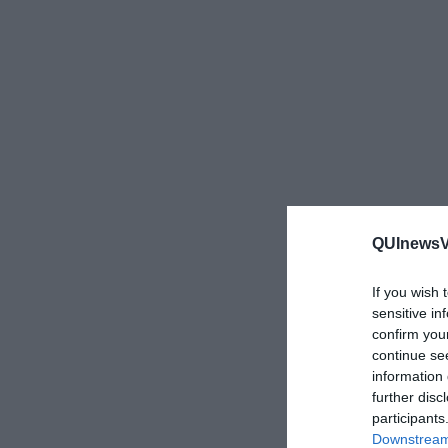
QUInewsVa
If you wish 
sensitive in
confirm you
continue se
information 
further disc
participants
Downstream 