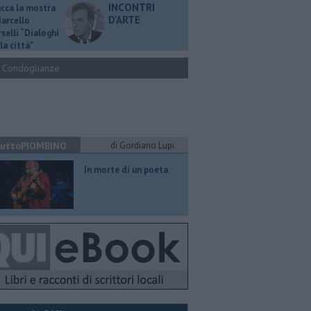
INCONTRI
ucca la mostra
D'ARTE
Marcello
selli “Dialoghi
la città"
Condoglianze
uttoPIOMBINO
di Gordiano Lupi
In morte di un poeta