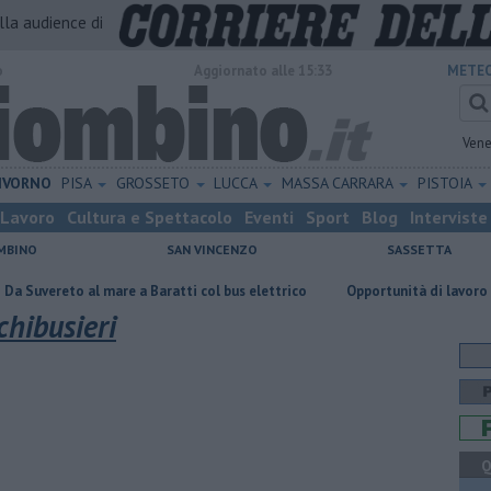
alla audience di
o
Aggiornato alle 15:33
METEO
Vene
IVORNO
PISA
GROSSETO
LUCCA
MASSA CARRARA
PISTOIA
Lavoro
Cultura e Spettacolo
Eventi
Sport
Blog
Interviste
MBINO
SAN VINCENZO
SASSETTA
o al mare a Baratti col bus elettrico
Opportunità di lavoro per farmac
hibusieri
Q