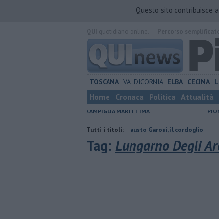
Questo sito contribuisce 
QUI
quotidiano online.
Percorso semplificat
TOSCANA
VALDICORNIA
ELBA
CECINA
L
Home
Cronaca
Politica
Attualità
CAMPIGLIA MARITTIMA
PIO
 contraria
Addio al dottor Fausto Garosi, il cordoglio
Tutti i titoli:
Da Suveret
Tag:
Lungarno Degli Arc