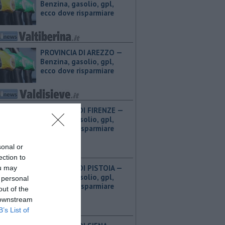
Benzina, gasolio, gpl,
ecco dove risparmiare
PROVINCIA DI AREZZO — ​
Benzina, gasolio, gpl,
ecco dove risparmiare
PROVINCIA DI FIRENZE — ​
Benzina, gasolio, gpl,
ecco dove risparmiare
sonal or
ection to
PROVINCIA DI PISTOIA — ​
ou may
Benzina, gasolio, gpl,
 personal
ecco dove risparmiare
out of the
 downstream
B’s List of