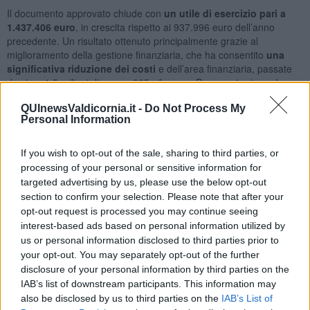
Il documento approvato chiude con
un utile di esercizio
pari a
1.437.406 euro
, in crescita rispetto ai 937.996 euro dell’anno
precedente. Un risultato ottenuto principalmente grazie al
miglioramento della gestione finanziaria, che ha consentito
una
significativa riduzione dei costi
e dell’area finanziaria, passate
da circa 1,5 milioni di euro a 905mila euro. Per quanto riguarda
l’
utile netto di gruppo
, il dato sale da circa 4 milioni di euro a
oltre
QUInewsValdicornia.it -
Do Not Process My
5,2 milioni di euro
, mentre il patrimonio netto consolidato cresce
Personal Information
da circa 47 a 61 milioni di euro. In aumento anche il valore della
produzione, passato da circa 319 a 325 milioni di euro.
If you wish to opt-out of the sale, sharing to third parties, or
processing of your personal or sensitive information for
targeted advertising by us, please use the below opt-out
section to confirm your selection. Please note that after your
"Il bilancio conferma un percorso di consolidamento e
opt-out request is processed you may continue seeing
rafforzamento della società e del gruppo - ha spiegato il
interest-based ads based on personal information utilized by
vicepresidente
Maurizio Gatti
- i ricavi e i costi della gestione
caratteristica si mantengono sostanzialmente stabili, mentre il
us or personal information disclosed to third parties prior to
miglioramento della gestione finanziaria ha consentito un
your opt-out. You may separately opt-out of the further
incremento significativo dell’utile. Si tratta di
un risultato che
disclosure of your personal information by third parties on the
testimonia la capacità dell’azienda di mantenere equilibrio
IAB’s list of downstream participants. This information may
economico e sostenibilità nel tempo
".
also be disclosed by us to third parties on the
IAB’s List of