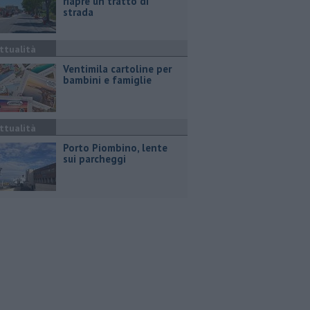
riapre un tratto di
strada
ttualità
Ventimila cartoline per
bambini e famiglie
ttualità
Porto Piombino, lente
sui parcheggi