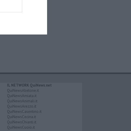
IL NETWORK QuiNews.net
QuiNewsAbetone.it
QuiNewsAmiata.it
QuiNewsAnimali.it
QuiNewsArezzo.it
QuiNewsCasentino.it
QuiNewsCecina.it
QuiNewsChianti.it
QuiNewsCuoio.it