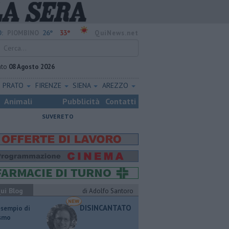
26°
33°
:
PIOMBINO
QuiNews.net
ato
08 Agosto 2026
PRATO
FIRENZE
SIENA
AREZZO
Animali
Pubblicità
Contatti
SUVERETO
ui Blog
di Adolfo Santoro
DISINCANTATO
esempio di
ismo