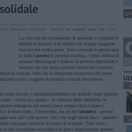
 solidale
QUI
 DON ARMANDO ZAPPOLINI - MARTEDÌ
10 MARZO 2015
ORE 10:24
La crisi che sta consumando le speranze e i progetti di
milioni di persone si fa sentire con sempre maggiore
durezza nel nostro paese. Sono cresciuti in questi anni
in Italia
i poveri
in povertà assoluta, ci sono milioni di
persone disoccupate e milioni di persone disponibili a
lavorare ma che hanno persino rinunciato a cercare
ntuali in crescita, visto che la situazione economica del paese
Ult
tituzioni e tutti i soggetti economici e sociali dovrebbero
A
gli senza lavoro, o intrattenuti/sfruttati con qualche stage gratuito
copre – chissà per quanto – le chiusure delle fabbriche, le
traniere immigrate nel nostro paese restano disoccupate e,
 Si è fermato tutto – l’economia, ma anche
i desideri
– perché
glia non solo i più poveri, visto che negli ultimi dieci - quindici
A
rdendo una parte notevole di potere di acquisto. Tanti sono i
lare in una condizione economica di grave deprivazione quando