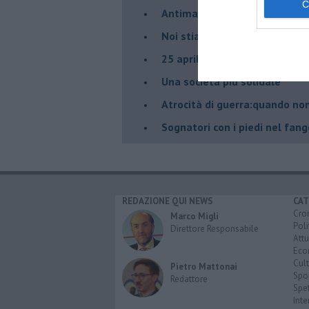
Antimafia a correnti alterne
Noi stiamo con Santi Palazzo
25 aprile
​Una società più solidale
​Atrocità di guerra:quando no
​Sognatori con i piedi nel fan
REDAZIONE QUI NEWS
CAT
Cro
Marco Migli
Poli
Direttore Responsabile
Attu
Eco
Cult
Pietro Mattonai
Spo
Redattore
Spet
Inte