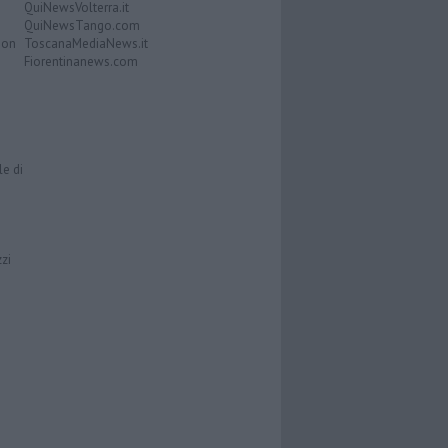
QuiNewsVolterra.it
QuiNewsTango.com
Don
ToscanaMediaNews.it
Fiorentinanews.com
le di
zzi