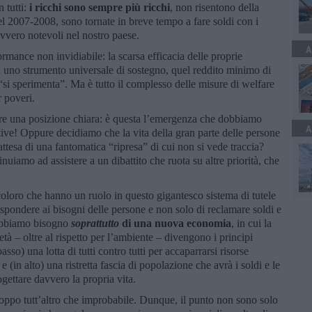
 tutti:
i ricchi sono sempre più ricchi
, non risentono della
del 2007-2008, sono tornate in breve tempo a fare soldi con i
avvero notevoli nel nostro paese.
A
ormance non invidiabile: la scarsa efficacia delle proprie
 uno strumento universale di sostegno, quel reddito minimo di
, “si sperimenta”. Ma è tutto il complesso delle misure di welfare
r poveri.
ere una posizione chiara: è questa l’emergenza che dobbiamo
A
tive! Oppure decidiamo che la vita della gran parte delle persone
ttesa di una fantomatica “ripresa” di cui non si vede traccia?
iamo ad assistere a un dibattito che ruota su altre priorità, che
i coloro che hanno un ruolo in questo gigantesco sistema di tutele
spondere ai bisogni delle persone e non solo di reclamare soldi e
e abbiamo bisogno
soprattutto
di una nuova economia
, in cui la
età – oltre al rispetto per l’ambiente – divengono i principi
sso) una lotta di tutti contro tutti per accaparrarsi risorse
 (in alto) una ristretta fascia di popolazione che avrà i soldi e le
ogettare davvero la propria vita.
oppo tutt’altro che improbabile. Dunque, il punto non sono solo