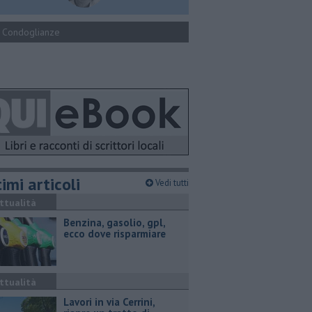
Condoglianze
imi articoli
Vedi tutti
ttualità
​Benzina, gasolio, gpl,
ecco dove risparmiare
ttualità
Lavori in via Cerrini,