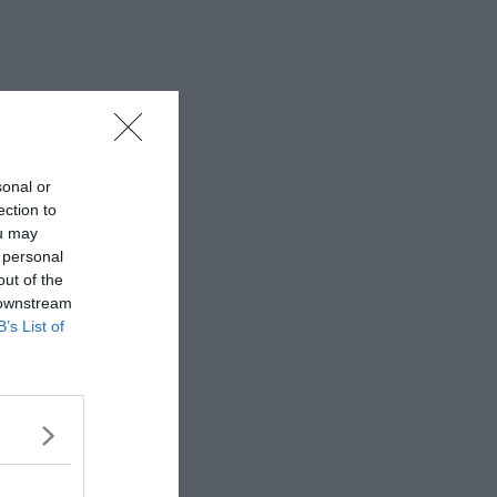
sonal or
ection to
ou may
 personal
out of the
 downstream
B’s List of