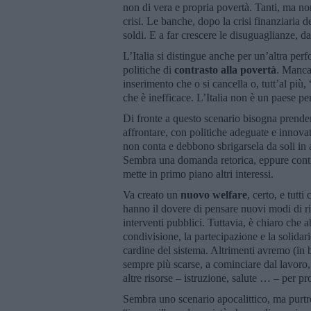
non di vera e propria povertà. Tanti, ma non
crisi. Le banche, dopo la crisi finanziaria 
soldi. E a far crescere le disuguaglianze, d
L’Italia si distingue anche per un’altra perf
politiche di
contrasto alla povertà
. Manca
inserimento che o si cancella o, tutt’al più
che è inefficace. L’Italia non è un paese pe
Di fronte a questo scenario bisogna prend
affrontare, con politiche adeguate e innova
non conta e debbono sbrigarsela da soli in a
Sembra una domanda retorica, eppure continu
mette in primo piano altri interessi.
Va creato un
nuovo welfare
, certo, e tutt
hanno il dovere di pensare nuovi modi di ri
interventi pubblici. Tuttavia, è chiaro ch
condivisione, la partecipazione e la solidari
cardine del sistema. Altrimenti avremo (in ba
sempre più scarse, a cominciare dal lavoro, e
altre risorse – istruzione, salute … – per pr
Sembra uno scenario apocalittico, ma purtr