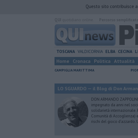
Questo sito contribuisce 
QUI
quotidiano online.
Percorso semplificat
TOSCANA
VALDICORNIA
ELBA
CECINA
L
Home
Cronaca
Politica
Attualità
CAMPIGLIA MARITTIMA
PIO
LO SGUARDO — il Blog di Don Arman
DON ARMANDO ZAPPOLINI - P
impegnato da anni nel soci
solidarietà internazionale
Comunità di Accoglienza) 
rischi del gioco d’azzardo.