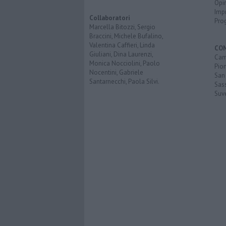
Opi
Imp
Collaboratori
Pro
Marcella Bitozzi, Sergio
Braccini, Michele Bufalino,
Valentina Caffieri, Linda
CO
Giuliani, Dina Laurenzi,
Cam
Monica Nocciolini, Paolo
Pio
Nocentini, Gabriele
San
Santarnecchi, Paola Silvi.
Sas
Suv