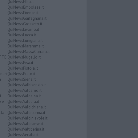
QuiNewsElba.it
QuiNewsEmpolese.it
i
QuiNewsFirenze.it
QuiNewsGarfagnana.it
QuiNewsGrosseto.it
QuiNewsLivorno.it
QuiNewsLucca.it
QuiNewsLunigiana.it
QuiNewsMaremma.it
QuiNewsMassaCarrara.it
ATTE
QuiNewsMugello.it
QuiNewsPisa.it
QuiNewsPistoia.it
nari
QuiNewsPrato.it
a
QuiNewsSiena.it
QuiNewsValbisenzio.it
QuiNewsValdarno.it
i
QuiNewsValdelsa.it
o e
QuiNewsValdera.it
QuiNewsValdichiana.it
lla
QuiNewsValdicornia.it
QuiNewsValdinievole.it
QuiNewsValdisieve.it
QuiNewsValtiberina.it
QuiNewsVersilia.it