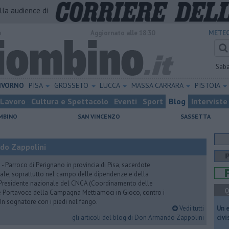
alla audience di
o
Aggiornato alle 18:30
METEO
Sab
IVORNO
PISA
GROSSETO
LUCCA
MASSA CARRARA
PISTOIA
Lavoro
Cultura e Spettacolo
Eventi
Sport
Blog
Interviste
MBINO
SAN VINCENZO
SASSETTA
do Zappolini
arroco di Perignano in provincia di Pisa, sacerdote
ale, soprattutto nel campo delle dipendenze e della
. Presidente nazionale del CNCA (Coordinamento delle
Q
e Portavoce della Campagna Mettiamoci in Gioco, contro i
 Un sognatore con i piedi nel fango.
Vedi tutti
​Un 
gli articoli del blog di Don Armando Zappolini
civ