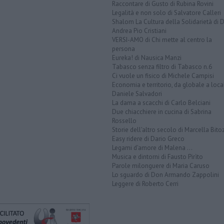
Raccontare di Gusto di Rubina Rovini
Legalità e non solo di Salvatore Calleri
Shalom La Cultura della Solidarietà di 
Andrea Pio Cristiani
VERSI-AMO di Chi mette al centro la
persona
Eureka! di Nausica Manzi
Tabasco senza filtro di Tabasco n.6
Ci vuole un fisico di Michele Campisi
Economia e territorio, da globale a loca
Daniele Salvadori
La dama a scacchi di Carlo Belciani
Due chiacchiere in cucina di Sabrina
Rossello
Storie dell'altro secolo di Marcella Bito
Easy ridere di Dario Greco
Legami d'amore di Malena ...
Musica e dintorni di Fausto Pirìto
Parole milonguere di Maria Caruso
Lo sguardo di Don Armando Zappolini
Leggere di Roberto Cerri