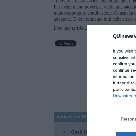
“i poveri”, ma la società che vogliamo, i m
Per avere meno poveri, ci vuole una
societ
mutuo appoggio, condivisione. Ci aspetta u
adeguate. E non remiamo tutti nella stessa
Don Armando Zappolini
QUInewsVa
If you wish 
sensitive in
confirm you
continue se
information 
further disc
participants
Downstream 
Articoli dal Blog “Lo sguardo” di D
Persona
Gesù fuori dalla scuola: miser