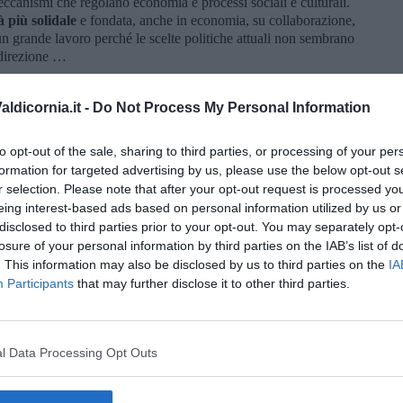
eccanismi che regolano economia e processi sociali e culturali.
à più solidale
e fondata, anche in economia, su collaborazione,
n grande lavoro perché le scelte politiche attuali non sembrano
 direzione …
ldicornia.it -
Do Not Process My Personal Information
to opt-out of the sale, sharing to third parties, or processing of your per
formation for targeted advertising by us, please use the below opt-out s
r selection. Please note that after your opt-out request is processed y
eing interest-based ads based on personal information utilized by us or
disclosed to third parties prior to your opt-out. You may separately opt-
losure of your personal information by third parties on the IAB’s list of
. This information may also be disclosed by us to third parties on the
IA
Participants
that may further disclose it to other third parties.
on Armando Zappolini
l Data Processing Opt Outs
a caricatura laica