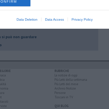
CONFIRM
lo
Data Deletion
Data Access
Privacy Policy
n si può non guardare
go
EGORIE
RUBRICHE
naca
Le notizie di oggi
tica
Più Letti della settimana
alità
Più Letti del mese
nomia
Archivio Notizie
ura
Persone
rt
Toscani in TV
tacoli
rviste
QUI BLOG