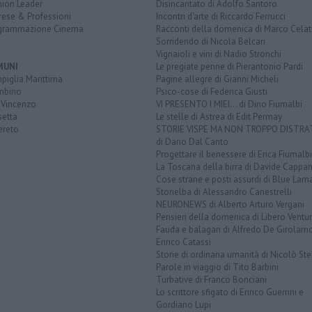
nion Leader
Disincantato di Adolfo Santoro
rese & Professioni
Incontri d'arte di Riccardo Ferrucci
grammazione Cinema
Racconti della domenica di Marco Celat
Sorridendo di Nicola Belcari
Vignaioli e vini di Nadio Stronchi
MUNI
Le pregiate penne di Pierantonio Pardi
piglia Marittima
Pagine allegre di Gianni Micheli
mbino
Psico-cose di Federica Giusti
 Vincenzo
VI PRESENTO I MIEI... di Dino Fiumalbi
setta
Le stelle di Astrea di Edit Permay
ereto
STORIE VISPE MA NON TROPPO DISTR
di Dario Dal Canto
Progettare il benessere di Erica Fiumalbi
La Toscana della birra di Davide Cappan
Cose strane e posti assurdi di Blue Lam
Storielba di Alessandro Canestrelli
NEURONEWS di Alberto Arturo Vergani
Pensieri della domenica di Libero Ventur
Fauda e balagan di Alfredo De Girolam
Enrico Catassi
Storie di ordinaria umanità di Nicolò Ste
Parole in viaggio di Tito Barbini
Turbative di Franco Bonciani
Lo scrittore sfigato di Enrico Guerrini e
Gordiano Lupi